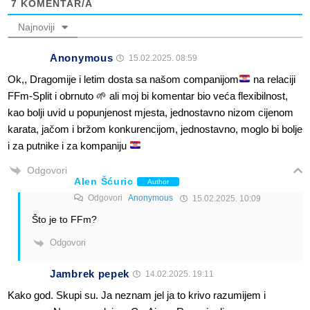
7
KOMENTAR/A
Najnoviji
Anonymous
15.02.2025. 08:59
Ok,, Dragomije i letim dosta sa našom companijom
na relaciji
FFm-Split i obrnuto
🌱
ali moj bi komentar bio veća flexibilnost,
kao bolji uvid u popunjenost mjesta, jednostavno nizom cijenom
karata, jačom i bržom konkurencijom, jednostavno, moglo bi bolje
i za putnike i za kompaniju
Odgovori
Alen Šćuric
Author
Odgovori
Anonymous
15.02.2025. 10:09
Što je to FFm?
Odgovori
Jambrek pepek
14.02.2025. 19:11
Kako god. Skupi su. Ja neznam jel ja to krivo razumijem i