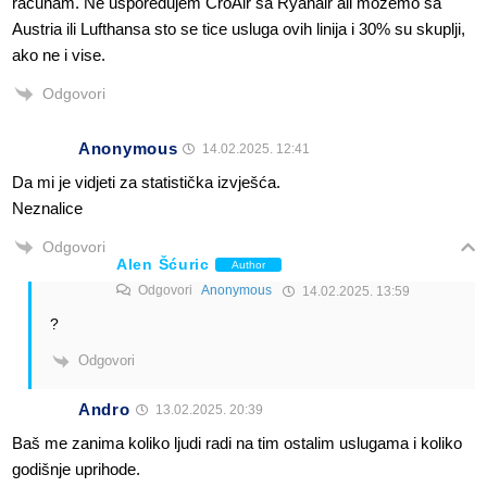
racunam. Ne usporedujem CroAir sa Ryanair ali mozemo sa
Austria ili Lufthansa sto se tice usluga ovih linija i 30% su skuplji,
ako ne i vise.
Odgovori
Anonymous
14.02.2025. 12:41
Da mi je vidjeti za statistička izvješća.
Neznalice
Odgovori
Alen Šćuric
Author
Odgovori
Anonymous
14.02.2025. 13:59
?
Odgovori
Andro
13.02.2025. 20:39
Baš me zanima koliko ljudi radi na tim ostalim uslugama i koliko
godišnje uprihode.