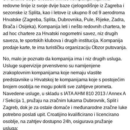
redovne linije iz svoje dvije baze cjelogodišnje iz Zagreba i
sezonske iz Splita, kao i letove iz ukupno 8 od 9 aerodroma
Hrvatske (Zagreba, Splita, Dubrovnika, Pule, Rijeke, Zadra,
Brača i Osijeka). Kompanija leti i nešto redovnih chartera, te
ad hoc chartere za Hrvatski nogometni savez, niz drugih
saveza, te sportskih klubova i drugih institucija. Kompanija
prodaje karte, te ima turističku organizaciju Obzor putovanja.
No, malo je poznato da kompanija ima i niz drugih usluga.
Usluge supervizije prvenstveno su namijenjene
zrakoplovnim kompanijama koje nemaju vlastite
predstavnike u Hrvatskoj te kompanijama koje s postojećim
brojem osoblja ne mogu pokriti sve zahtjeve prometa.
Navedene usluge, u skladu s IATA AHM 810 2013 / Annex A
/ Sekcija 1, pružaju na zračnim lukama Dubrovnik, Split i
Zagreb, dok je za ostale domaće i međunarodne zračne luke
potrebno poslati upit. Croatijino kvalificirano i licencirano
osoblje, na zahtjev dostupno 24h, osigurava pružanje
usluga: