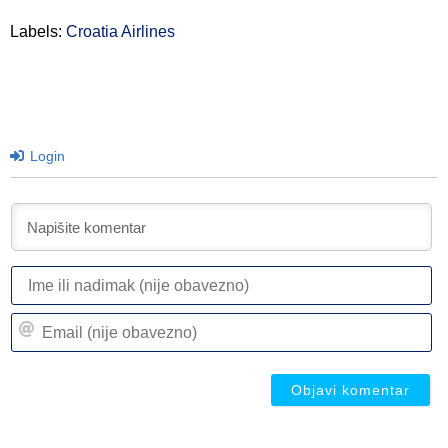
Labels:
Croatia Airlines
Login
I
ili
n
Em
(n
(n
ob
ob