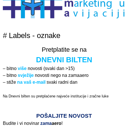
# Labels - oznake
Pretplatite se na
DNEVNI BILTEN
– bitno
više
novosti (svaki dan >15)
– bitno
svježije
novosti nego na zamaaero
– stiže
na vaš e-mail
svaki radni dan
Na Dnevni bilten su pretplaćene najveće institucije i zračne luke
Pročitajte više>
POŠALJITE NOVOST
Budite i vi novinar
zama
aero
!