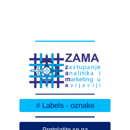
# Labels - oznake
Pretplatite se na