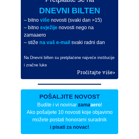
DNEVNI BILTEN
– bitno
više
novosti (svaki dan >15)
– bitno
svježije
novosti nego na
zamaaero
– stiže
na vaš e-mail
svaki radni dan
Na Dnevni bilten su pretplaćene najveće institucije
i zračne luke
Pročitajte više>
POŠALJITE NOVOST
Budite i vi novinar
zama
aero
!
Ako pošaljete 10 novosti koje objavimo
možete postati honorarni suradnik
i pisati za novac!