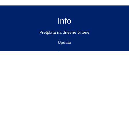
Info
Pretplata na dnevne biltene
Update
O nama
Kontakt
Impressum
Privacy Policy
Pratite nas
Facebook