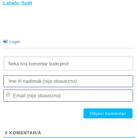
Labels:
Split
Login
I
ili
n
Em
(n
(n
ob
ob
0
KOMENTAR/A