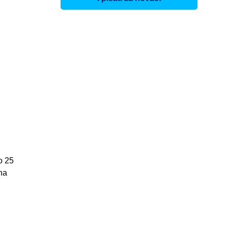
o 25
na