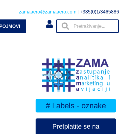
zamaaero@zamaaero.com
| +385(0)1/3465886
 POJMOVI
# Labels - oznake
Pretplatite se na