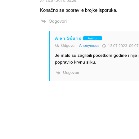
13.07.2023. 03:29
Konačno se popravile brojke isporuka.
Odgovori
Alen Šćuric
Author
Odgovori
Anonymous
13.07.2023. 09:07
Je malo su zaglibili početkom godine i nije 
popravilo krvnu sliku.
Odgovori
Info