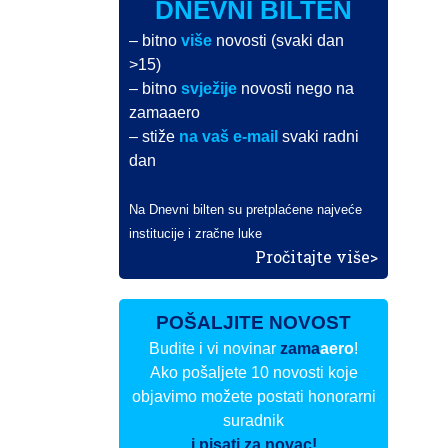
DNEVNI BILTEN
– bitno
više
novosti (svaki dan
>15)
– bitno
svježije
novosti nego na
zamaaero
– stiže
na vaš e-mail
svaki radni
dan
Na Dnevni bilten su pretplaćene najveće
institucije i zračne luke
Pročitajte više>
POŠALJITE NOVOST
Budite i vi novinar
zama
aero
!
Ako pošaljete 10 novosti koje
objavimo možete postati honorarni
suradnik
i pisati za novac!