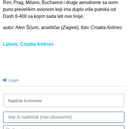
Rim, Prag, Milano, Bucharest i druge aerodrome sa ovim
puno prevelikim avionom koji ima duplo više putnika od
Dash 8-400 sa kojim sada leti ove linije.
autor: Alen Šćuric, analitičar (Zagreb), foto: Croatia Airlines
Labels:
Croatia Airlines
Login
I
ili
n
Em