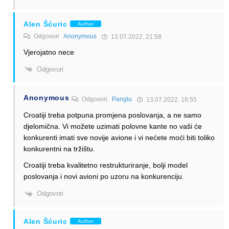
Alen Šćuric
Author
Odgovori
Anonymous
13.07.2022. 21:58
Vjerojatno nece
Odgovori
Anonymous
Odgovori
Panglu
13.07.2022. 16:55
Croatiji treba potpuna promjena poslovanja, a ne samo
djelomična. Vi možete uzimati polovne kante no vaši će
konkurenti imati sve novije avione i vi nećete moći biti toliko
konkurentni na tržištu.
Croatiji treba kvalitetno restrukturiranje, bolji model
poslovanja i novi avioni po uzoru na konkurenciju.
Odgovori
Alen Šćuric
Author