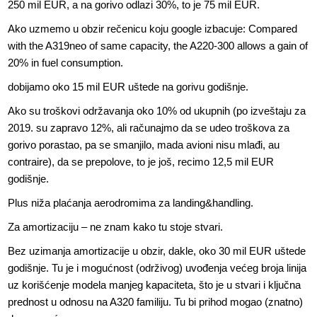
250 mil EUR, a na gorivo odlazi 30%, to je 75 mil EUR.
Ako uzmemo u obzir rečenicu koju google izbacuje: Compared
with the A319neo of same capacity, the A220-300 allows a gain of
20% in fuel consumption.
dobijamo oko 15 mil EUR uštede na gorivu godišnje.
Ako su troškovi održavanja oko 10% od ukupnih (po izveštaju za
2019. su zapravo 12%, ali računajmo da se udeo troškova za
gorivo porastao, pa se smanjilo, mada avioni nisu mlađi, au
contraire), da se prepolove, to je još, recimo 12,5 mil EUR
godišnje.
Plus niža plaćanja aerodromima za landing&handling.
Za amortizaciju – ne znam kako tu stoje stvari.
Bez uzimanja amortizacije u obzir, dakle, oko 30 mil EUR uštede
godišnje. Tu je i mogućnost (održivog) uvođenja većeg broja linija
uz korišćenje modela manjeg kapaciteta, što je u stvari i ključna
prednost u odnosu na A320 familiju. Tu bi prihod mogao (znatno)