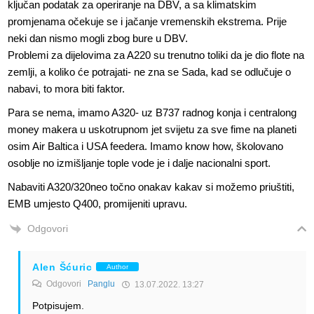
ključan podatak za operiranje na DBV, a sa klimatskim
promjenama očekuje se i jačanje vremenskih ekstrema. Prije
neki dan nismo mogli zbog bure u DBV.
Problemi za dijelovima za A220 su trenutno toliki da je dio flote na
zemlji, a koliko će potrajati- ne zna se Sada, kad se odlučuje o
nabavi, to mora biti faktor.
Para se nema, imamo A320- uz B737 radnog konja i centralong
money makera u uskotrupnom jet svijetu za sve fime na planeti
osim Air Baltica i USA feedera. Imamo know how, školovano
osoblje no izmišljanje tople vode je i dalje nacionalni sport.
Nabaviti A320/320neo točno onakav kakav si možemo priuštiti,
EMB umjesto Q400, promijeniti upravu.
Odgovori
Alen Šćuric
Author
Odgovori
Panglu
13.07.2022. 13:27
Potpisujem.