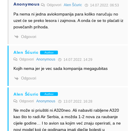
Anonymous
Odgovori
Alen Šćuric
14.07.2022. 06:53
Pa nema ni jedna aviokompanija para koliko naručuju no
uzet će se preko lesora i zajmova. A onda će se to plaćati iz
povečanih prihoda.
Odgovori
Alen Šćuric
Author
Odgovori
Anonymous
14.07.2022. 14:29
Kojih nema jer je vec sada kompanija megagubitas
Odgovori
Alen Šćuric
Author
Odgovori
Anonymous
13.07.2022. 16:28
Ne može si priuštiti ni A320neo. Ali nabaviti rabljene A320
kao što to radi Air Serbia, a možda 1-2 nova za raubanje
cijele godine… I to avion sa kojim već znaju operirati, a ne
novi model koji će godinama imati dječje bolesti u