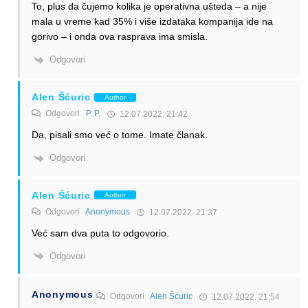
To, plus da čujemo kolika je operativna ušteda – a nije
mala u vreme kad 35% i više izdataka kompanija ide na
gorivo – i onda ova rasprava ima smisla.
Odgovori
Alen Šćuric
Author
Odgovori
P. P.
12.07.2022. 21:42
Da, pisali smo već o tome. Imate članak.
Odgovori
Alen Šćuric
Author
Odgovori
Anonymous
12.07.2022. 21:37
Već sam dva puta to odgovorio.
Odgovori
Anonymous
Odgovori
Alen Šćuric
12.07.2022. 21:54