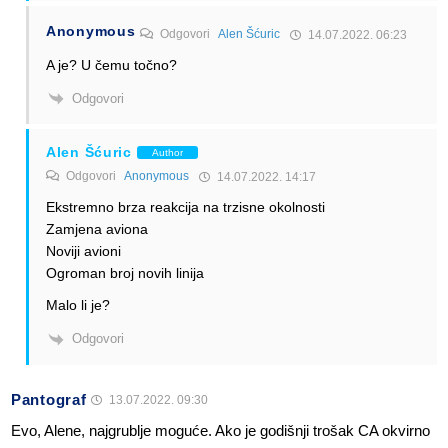
Anonymous
Odgovori
Alen Šćuric
14.07.2022. 06:23
A je? U čemu točno?
Odgovori
Alen Šćuric
Author
Odgovori
Anonymous
14.07.2022. 14:17
Ekstremno brza reakcija na trzisne okolnosti
Zamjena aviona
Noviji avioni
Ogroman broj novih linija
Malo li je?
Odgovori
Pantograf
13.07.2022. 09:30
Evo, Alene, najgrublje moguće. Ako je godišnji trošak CA okvirno