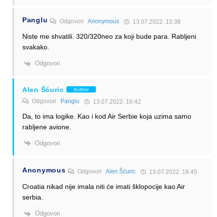
Panglu
Odgovori
Anonymous
13.07.2022. 15:38
Niste me shvatili. 320/320neo za koji bude para. Rabljeni
svakako.
Odgovori
Alen Šćuric
Author
Odgovori
Panglu
13.07.2022. 16:42
Da, to ima logike. Kao i kod Air Serbie koja uzima samo
rabljene avione.
Odgovori
Anonymous
Odgovori
Alen Šćuric
13.07.2022. 18:45
Croatia nikad nije imala niti će imati šklopocije kao Air
serbia.
Odgovori