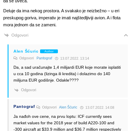
da se uveća.
Deluje da ima nekog prostora. A svakako je neizbežno – u eri
preskupog goriva, imperativ je imati najštedljiviji avion. A i flota
mora jednom da se zameni.
Odgovori
Alen Šćuric
Author
Odgovori
Pantograf
13.07.2022. 13:14
Da, a sad uračunajte 1,4 milijardi EUR koje morate isplatiti
u cca 10 godina (lizinga ili kredita) i dolazimo do 140
milijuna EUR godišnje. Odakle????
Odgovori
Pantograf
Odgovori
Alen Šćuric
13.07.2022. 14:08
Ja nađoh ove cene, na prvu loptu: ICF currently sees
market values for the 2018 year of build A220-100 and
-300 aircraft at $33.9 million and $36.7 million respectively