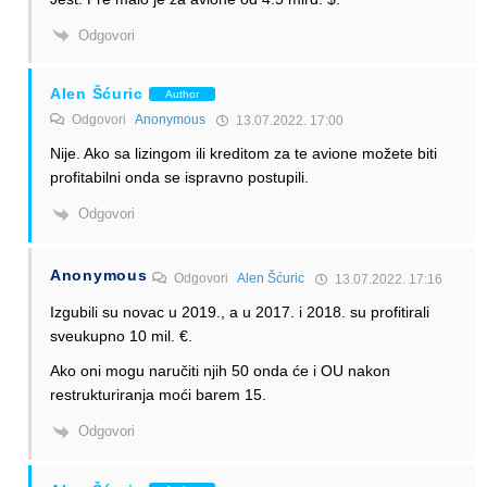
Odgovori
Alen Šćuric
Author
Odgovori
Anonymous
13.07.2022. 17:00
Nije. Ako sa lizingom ili kreditom za te avione možete biti
profitabilni onda se ispravno postupili.
Odgovori
Anonymous
Odgovori
Alen Šćuric
13.07.2022. 17:16
Izgubili su novac u 2019., a u 2017. i 2018. su profitirali
sveukupno 10 mil. €.
Ako oni mogu naručiti njih 50 onda će i OU nakon
restrukturiranja moći barem 15.
Odgovori