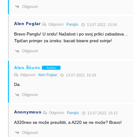
Odgovori
Alen Foglar
Odgovori
Panglu
13.07.2022. 15:04
Bravo Panglu! U sridu! Nažalost i po svoj prilici zabadava…
Tipičan primjer za izreku: bacati bisere pred svinje!
Odgovori
Alen Šćuric
Author
Odgovori
Alen Foglar
13.07.2022. 16:19
Da.
Odgovori
Anonymous
Odgovori
Panglu
13.07.2022. 15:12
A320neo se može preuštiti, a A220 se ne može? Bravo!
Odgovori