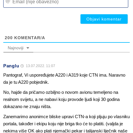
(n
(n
ob
ob
200
KOMENTAR/A
Najnoviji
Panglu
13.07.2022. 11:07
Pantograf, Vi uspoređujete A220 i A319 koje CTN ima. Naravno
da je tu A220 pobjednik.
No, hajde da pričamo ozbiljno o novom avionu temeljeno na
realnom svijetu, a ne nabavi koju provode ljudi koji 30 godina
dokazano ne znaju ništa.
Zanemarimo anonimce bliske upravi CTN-a koji pljuju po vlasniku
portala, također i ekipu koju nije briga tko će to platiti. (valjda je
nekima više OK ako plati njemački pekar i talijanski liječnik naše