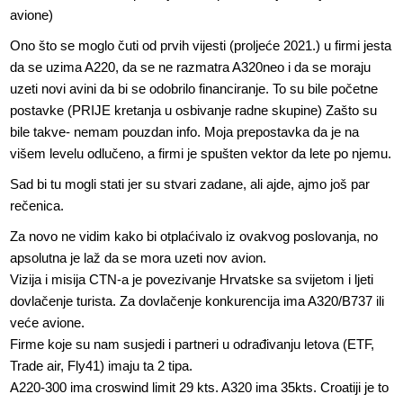
avione)
Ono što se moglo čuti od prvih vijesti (proljeće 2021.) u firmi jesta
da se uzima A220, da se ne razmatra A320neo i da se moraju
uzeti novi avini da bi se odobrilo financiranje. To su bile početne
postavke (PRIJE kretanja u osbivanje radne skupine) Zašto su
bile takve- nemam pouzdan info. Moja prepostavka da je na
višem levelu odlučeno, a firmi je spušten vektor da lete po njemu.
Sad bi tu mogli stati jer su stvari zadane, ali ajde, ajmo još par
rečenica.
Za novo ne vidim kako bi otplaćivalo iz ovakvog poslovanja, no
apsolutna je laž da se mora uzeti nov avion.
Vizija i misija CTN-a je povezivanje Hrvatske sa svijetom i ljeti
dovlačenje turista. Za dovlačenje konkurencija ima A320/B737 ili
veće avione.
Firme koje su nam susjedi i partneri u odrađivanju letova (ETF,
Trade air, Fly41) imaju ta 2 tipa.
A220-300 ima croswind limit 29 kts. A320 ima 35kts. Croatiji je to