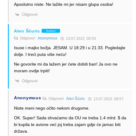
Apsolutno niste. Ne lažite mi jer nisam glupa osoba!
Odgovori
Alen Šćuric
Author
Odgovori
Anonymous
13.07.2022. 00:50
Isuse i majko božja. JESAM. U 18:29 i u 21:33. Pogledajte
dolje. I treći puta više neću!
Ne govorite mi da lažem jer ćete dobiti ban! Ja ovo ne
moram ovdje trpiti!
Odgovori
Anonymous
Odgovori
Alen Šćuric
13.07.2022. 08:57
Niste meni nego očito nekom drugome.
OK. Super! Sada shvaćamo da OU ne treba 1.4 mlrd. $ da
bi kupila te avione već joj treba zajam gdje će jamac biti
država.