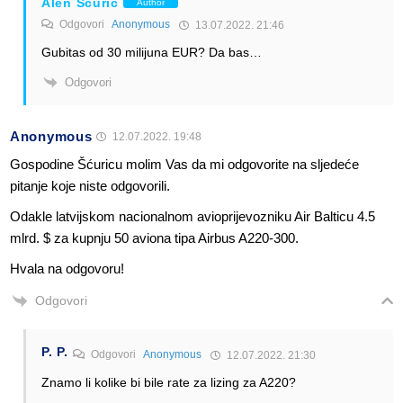
Alen Šćuric
Author
Odgovori
Anonymous
13.07.2022. 21:46
Gubitas od 30 milijuna EUR? Da bas…
Odgovori
Anonymous
12.07.2022. 19:48
Gospodine Šćuricu molim Vas da mi odgovorite na sljedeće
pitanje koje niste odgovorili.
Odakle latvijskom nacionalnom avioprijevozniku Air Balticu 4.5
mlrd. $ za kupnju 50 aviona tipa Airbus A220-300.
Hvala na odgovoru!
Odgovori
P. P.
Odgovori
Anonymous
12.07.2022. 21:30
Znamo li kolike bi bile rate za lizing za A220?