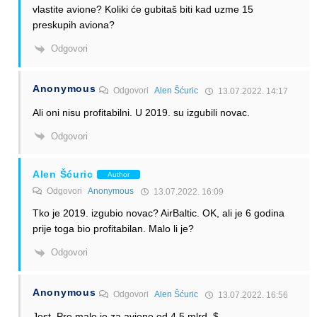
vlastite avione? Koliki će gubitaš biti kad uzme 15
preskupih aviona?
Odgovori
Anonymous
Odgovori
Alen Šćuric
13.07.2022. 14:17
Ali oni nisu profitabilni. U 2019. su izgubili novac.
Odgovori
Alen Šćuric
Author
Odgovori
Anonymous
13.07.2022. 16:09
Tko je 2019. izgubio novac? AirBaltic. OK, ali je 6 godina
prije toga bio profitabilan. Malo li je?
Odgovori
Anonymous
Odgovori
Alen Šćuric
13.07.2022. 16:56
Jest. Pre malo je za avione od 4.5 mlrd. $.