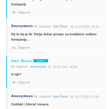
kompaniji.
Odgovori
Anonymous
Odgovori
Alen Šćuric
13.07.2022. 16:56
Ne bi da je Air Srbija dobar primjer za kvalitetno vođenu
kompaniju…
Odgovori
Alen Šćuric
Author
Odgovori
Anonymous
13.07.2022. 16:59
A nije?
Odgovori
Anonymous
Odgovori
Alen Šćuric
13.07.2022. 17:05
Gubitaš i žderač novaca.