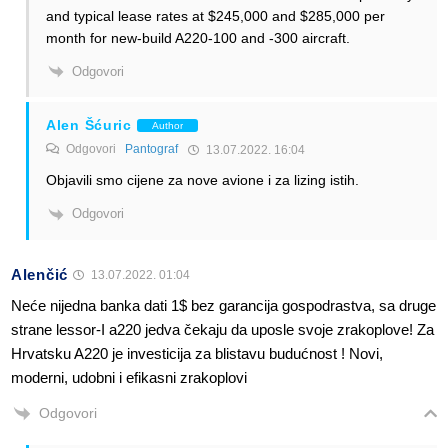
and typical lease rates at $245,000 and $285,000 per
month for new-build A220-100 and -300 aircraft.
Odgovori
Alen Šćuric
Author
Odgovori
Pantograf
13.07.2022. 16:04
Objavili smo cijene za nove avione i za lizing istih.
Odgovori
Alenčić
13.07.2022. 01:04
Neće nijedna banka dati 1$ bez garancija gospodrastva, sa druge
strane lessor-I a220 jedva čekaju da uposle svoje zrakoplove! Za
Hrvatsku A220 je investicija za blistavu budućnost ! Novi,
moderni, udobni i efikasni zrakoplovi
Odgovori