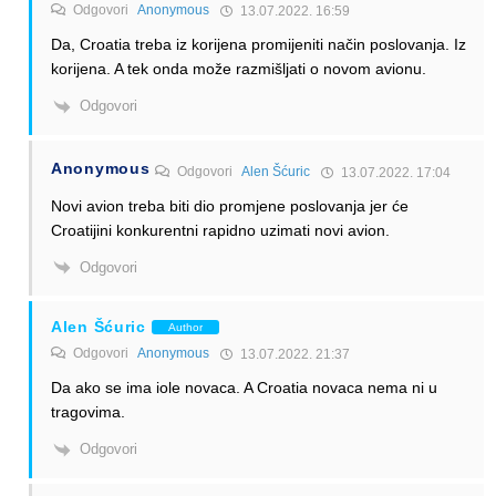
Odgovori
Anonymous
13.07.2022. 16:59
Da, Croatia treba iz korijena promijeniti način poslovanja. Iz
korijena. A tek onda može razmišljati o novom avionu.
Odgovori
Anonymous
Odgovori
Alen Šćuric
13.07.2022. 17:04
Novi avion treba biti dio promjene poslovanja jer će
Croatijini konkurentni rapidno uzimati novi avion.
Odgovori
Alen Šćuric
Author
Odgovori
Anonymous
13.07.2022. 21:37
Da ako se ima iole novaca. A Croatia novaca nema ni u
tragovima.
Odgovori