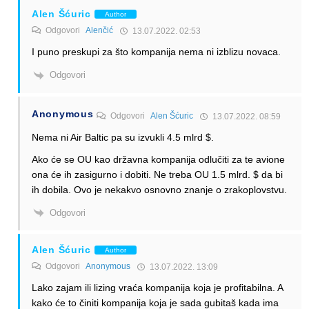
Alen Šćuric
Author
Odgovori
Alenčić
13.07.2022. 02:53
I puno preskupi za što kompanija nema ni izblizu novaca.
Odgovori
Anonymous
Odgovori
Alen Šćuric
13.07.2022. 08:59
Nema ni Air Baltic pa su izvukli 4.5 mlrd $.
Ako će se OU kao državna kompanija odlučiti za te avione
ona će ih zasigurno i dobiti. Ne treba OU 1.5 mlrd. $ da bi
ih dobila. Ovo je nekakvo osnovno znanje o zrakoplovstvu.
Odgovori
Alen Šćuric
Author
Odgovori
Anonymous
13.07.2022. 13:09
Lako zajam ili lizing vraća kompanija koja je profitabilna. A
kako će to činiti kompanija koja je sada gubitaš kada ima