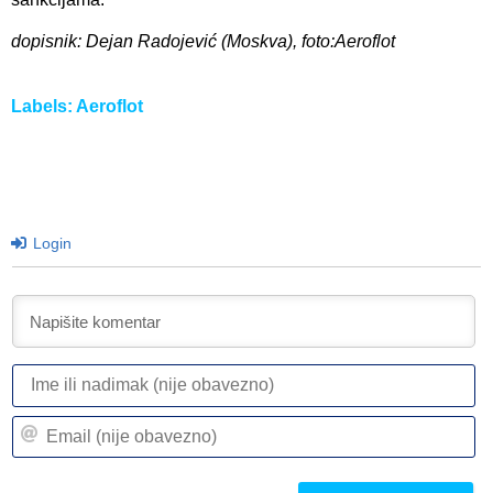
dopisnik: Dejan Radojević (Moskva), foto:Aeroflot
Labels:
Aeroflot
Login
I
ili
n
Em
(n
(n
ob
ob