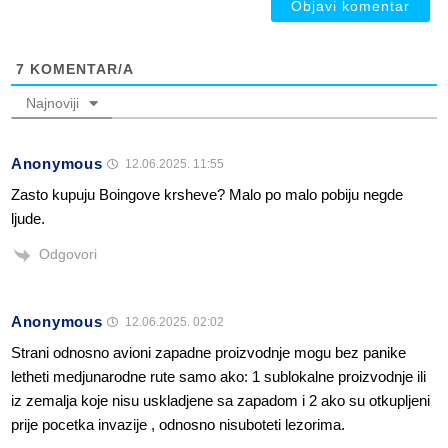
7
KOMENTAR/A
Najnoviji
Anonymous
12.06.2025. 11:55
Zasto kupuju Boingove krsheve? Malo po malo pobiju negde
ljude.
Odgovori
Anonymous
12.06.2025. 02:02
Strani odnosno avioni zapadne proizvodnje mogu bez panike
letheti medjunarodne rute samo ako: 1 sublokalne proizvodnje ili
iz zemalja koje nisu uskladjene sa zapadom i 2 ako su otkupljeni
prije pocetka invazije , odnosno nisuboteti lezorima.