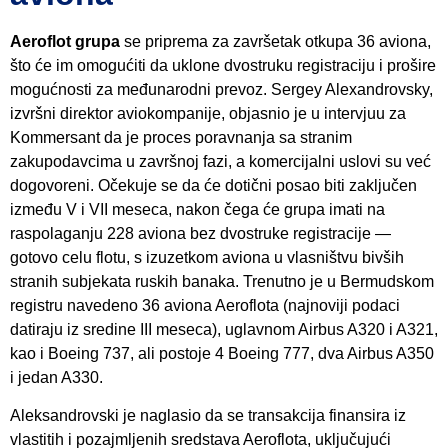
Aeroflot grupa
se priprema za završetak otkupa 36 aviona,
što će im omogućiti da uklone dvostruku registraciju i prošire
mogućnosti za međunarodni prevoz. Sergey Alexandrovsky,
izvršni direktor aviokompanije, objasnio je u intervjuu za
Kommersant da je proces poravnanja sa stranim
zakupodavcima u završnoj fazi, a komercijalni uslovi su već
dogovoreni. Očekuje se da će dotični posao biti zaključen
između V i VII meseca, nakon čega će grupa imati na
raspolaganju 228 aviona bez dvostruke registracije —
gotovo celu flotu, s izuzetkom aviona u vlasništvu bivših
stranih subjekata ruskih banaka. Trenutno je u Bermudskom
registru navedeno 36 aviona Aeroflota (najnoviji podaci
datiraju iz sredine III meseca), uglavnom Airbus A320 i A321,
kao i Boeing 737, ali postoje 4 Boeing 777, dva Airbus A350
i jedan A330.
Aleksandrovski je naglasio da se transakcija finansira iz
vlastitih i pozajmljenih sredstava Aeroflota, uključujući