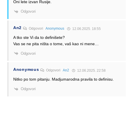
Oni lete izvan Rusije.
Odgovori
An2
Odgovori
Anonymous
12.06.2025. 18:55
A tko ste Vi da to definišete?
Vas se ne pita ništa o tome, vaš kao ni mene…
Odgovori
Anonymous
Odgovori
An2
12.06.2025. 22:58
Nitko po tom pitanju. Madjumarodna pravila to definisu.
Odgovori