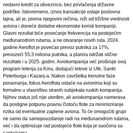
nedavni kredit za obveznice, bez privlačenja državne
podrške. Istovremeno, iznos transakcije ostaje poslovna
tajna, ali je, prema njegovim rečima, niži od tržišne vrednosti
aviona i doneće dodatne ekonomske koristi kompaniji.
Glavni rezultat biće povećanje frekvencija na postojećim
međunarodnim rutama, a ne otvaranje novih ruta. 2024.
godine Aeroflot je povećao prevoz putnika za 17%,
prevozeći 55,3 miliona putnika, a planira održati slične
rezultate i u 2025. godini. Aviokompanija već proširuje svoj
program letenja za Kinu, dodajući letove iz Ufe, Sankt
Peterburga i Kazanj-a. Nakon završetka trenutne faze
poravnanja, fokus Aeroflota ostaće na avionima koji su
formalno u vlasništvu stranih subjekata ruskih kompanija.
Njihov status još nije utvrđen, ali aviokompanija namerava
da postigne potpunu pravnu čistoću flote za minimiziranje
rizika od eventualne zaplene aviona. To će omogućiti grupi
ne samo da samopouzdanije radi na međunarodnim rutama,
već i da optimizuje rad postojeće flote koja je suočena sa
sankcijama.