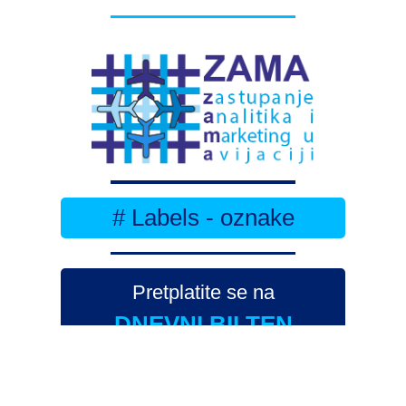
# Labels - oznake
Pretplatite se na
DNEVNI BILTEN
– bitno
više
novosti (svaki dan >15)
– bitno
svježije
novosti nego na
zamaaero