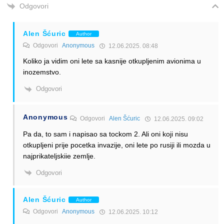
Odgovori
Alen Šćuric
Author
Odgovori
Anonymous
12.06.2025. 08:48
Koliko ja vidim oni lete sa kasnije otkupljenim avionima u
inozemstvo.
Odgovori
Anonymous
Odgovori
Alen Šćuric
12.06.2025. 09:02
Pa da, to sam i napisao sa tockom 2. Ali oni koji nisu
otkupljeni prije pocetka invazije, oni lete po rusiji ili mozda u
najprikateljskiie zemlje.
Odgovori
Alen Šćuric
Author
Odgovori
Anonymous
12.06.2025. 10:12