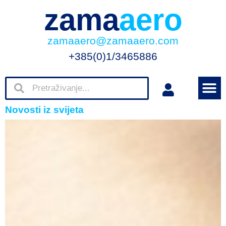
zama
aero
zamaaero@zamaaero.com
+385(0)1/3465886
Novosti iz svijeta