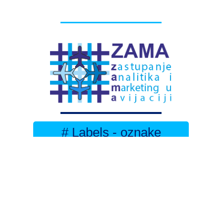
# Labels - oznake
Pretplatite se na
DNEVNI BILTEN
– bitno
više
novosti (svaki dan >15)
– bitno
svježije
novosti nego na