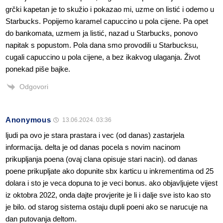
grčki kapetan je to skužio i pokazao mi, uzme on listić i odemo u
Starbucks. Popijemo karamel capuccino u pola cijene. Pa opet
do bankomata, uzmem ja listić, nazad u Starbucks, ponovo
napitak s popustom. Pola dana smo provodili u Starbucksu,
cugali capuccino u pola cijene, a bez ikakvog ulaganja. Život
ponekad piše bajke.
Odgovori
Anonymous
13.06.2024. 03:36
ljudi pa ovo je stara prastara i vec (od danas) zastarjela
informacija. delta je od danas pocela s novim nacinom
prikupljanja poena (ovaj clana opisuje stari nacin). od danas
poene prikupljate ako dopunite sbx karticu u inkrementima od 25
dolara i sto je veca dopuna to je veci bonus. ako objavljujete vijest
iz oktobra 2022, onda dajte provjerite je li i dalje sve isto kao sto
je bilo. od starog sistema ostaju dupli poeni ako se narucuje na
dan putovanja deltom.