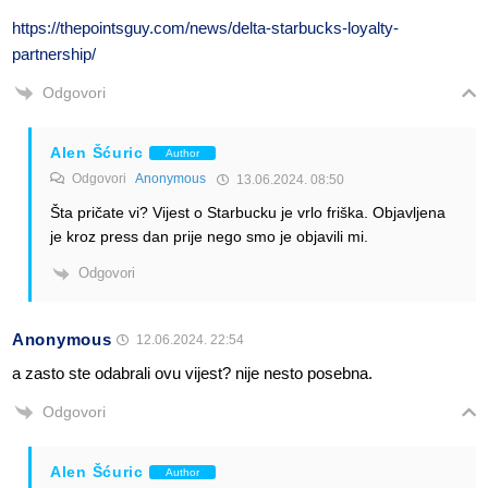
https://thepointsguy.com/news/delta-starbucks-loyalty-
partnership/
Odgovori
Alen Šćuric
Author
Odgovori
Anonymous
13.06.2024. 08:50
Šta pričate vi? Vijest o Starbucku je vrlo friška. Objavljena
je kroz press dan prije nego smo je objavili mi.
Odgovori
Anonymous
12.06.2024. 22:54
a zasto ste odabrali ovu vijest? nije nesto posebna.
Odgovori
Alen Šćuric
Author