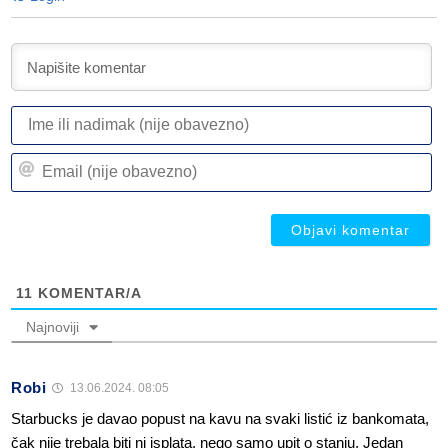
I
ili
n
Em
(n
(n
ob
ob
11
KOMENTAR/A
Najnoviji
Robi
13.06.2024. 08:05
Starbucks je davao popust na kavu na svaki listić iz bankomata,
čak nije trebala biti ni isplata, nego samo upit o stanju. Jedan