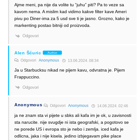
Ajme meni, pa nije da volite tu “juhu” piti? Pa to veze sa
kavom nema. A mislim kad vidimo kakve filter kave Ameri
pivu po Diner-ima za 5 usd sve ti je jasno. Grozno, kako je
markenting postao bitniji od proizvoda.
Odgovori
Alen Šćuric
Author
Odgovori
Anonymous
13.06.2024. 08:34
Ja u Starbucksu nikad ne pijem kavu, odvratna je. Pijem
Frappuccino.
Odgovori
Anonymous
Odgovori
Anonymous
14.06.2024. 02:46
ja ne znam sta vi pijete u sbks ali kafa im je ok, u zavisnosti
sta narucite. nije svugdje ni ista geografski, a pogotovo se
ne porede US i evropa sto je nebo i zemlja. iced kafa je
odlicna, jaka i nije kisela. jedino izbjegavam pike place