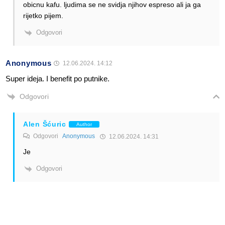
obicnu kafu. ljudima se ne svidja njihov espreso ali ja ga
rijetko pijem.
Odgovori
Anonymous
12.06.2024. 14:12
Super ideja. I benefit po putnike.
Odgovori
Alen Šćuric
Author
Odgovori
Anonymous
12.06.2024. 14:31
Je
Odgovori