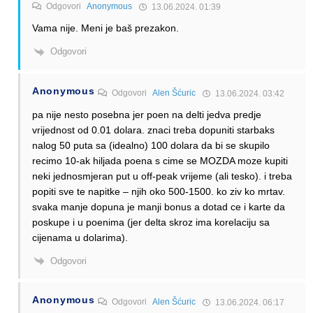
Odgovori
Anonymous
13.06.2024. 01:39
Vama nije. Meni je baš prezakon.
Odgovori
Anonymous
Odgovori
Alen Šćuric
13.06.2024. 03:42
pa nije nesto posebna jer poen na delti jedva predje
vrijednost od 0.01 dolara. znaci treba dopuniti starbaks
nalog 50 puta sa (idealno) 100 dolara da bi se skupilo
recimo 10-ak hiljada poena s cime se MOZDA moze kupiti
neki jednosmjeran put u off-peak vrijeme (ali tesko). i treba
popiti sve te napitke – njih oko 500-1500. ko ziv ko mrtav.
svaka manje dopuna je manji bonus a dotad ce i karte da
poskupe i u poenima (jer delta skroz ima korelaciju sa
cijenama u dolarima).
Odgovori
Anonymous
Odgovori
Alen Šćuric
13.06.2024. 06:17