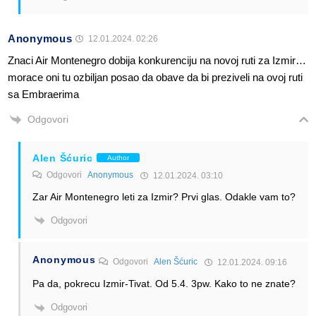
Anonymous
12.01.2024. 02:26
Znaci Air Montenegro dobija konkurenciju na novoj ruti za Izmir…
morace oni tu ozbiljan posao da obave da bi preziveli na ovoj ruti
sa Embraerima
Odgovori
Alen Šćuric
Author
Odgovori
Anonymous
12.01.2024. 03:10
Zar Air Montenegro leti za Izmir? Prvi glas. Odakle vam to?
Odgovori
Anonymous
Odgovori
Alen Šćuric
12.01.2024. 09:16
Pa da, pokrecu Izmir-Tivat. Od 5.4. 3pw. Kako to ne znate?
Odgovori