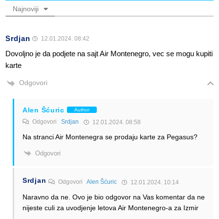
Najnoviji
Srdjan
12.01.2024. 08:42
Dovoljno je da podjete na sajt Air Montenegro, vec se mogu kupiti
karte
Odgovori
Alen Šćuric
Author
Odgovori
Srdjan
12.01.2024. 08:58
Na stranci Air Montenegra se prodaju karte za Pegasus?
Odgovori
Srdjan
Odgovori
Alen Šćuric
12.01.2024. 10:14
Naravno da ne. Ovo je bio odgovor na Vas komentar da ne
nijeste culi za uvodjenje letova Air Montenegro-a za Izmir