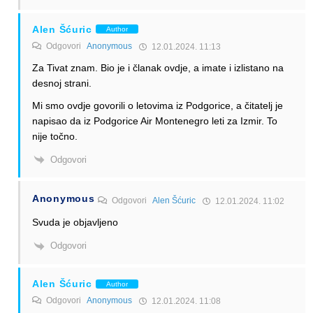
Alen Šćuric
Author
Odgovori
Anonymous
12.01.2024. 11:13
Za Tivat znam. Bio je i članak ovdje, a imate i izlistano na
desnoj strani.
Mi smo ovdje govorili o letovima iz Podgorice, a čitatelj je
napisao da iz Podgorice Air Montenegro leti za Izmir. To
nije točno.
Odgovori
Anonymous
Odgovori
Alen Šćuric
12.01.2024. 11:02
Svuda je objavljeno
Odgovori
Alen Šćuric
Author
Odgovori
Anonymous
12.01.2024. 11:08