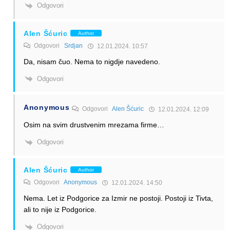
Odgovori
Alen Šćuric
Author
Odgovori
Srdjan
12.01.2024. 10:57
Da, nisam čuo. Nema to nigdje navedeno.
Odgovori
Anonymous
Odgovori
Alen Šćuric
12.01.2024. 12:09
Osim na svim drustvenim mrezama firme…
Odgovori
Alen Šćuric
Author
Odgovori
Anonymous
12.01.2024. 14:50
Nema. Let iz Podgorice za Izmir ne postoji. Postoji iz Tivta,
ali to nije iz Podgorice.
Odgovori