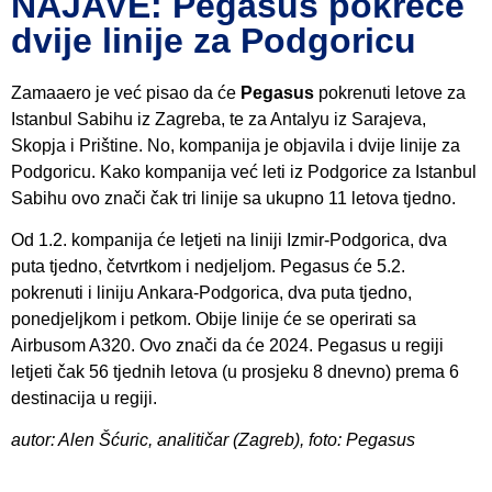
NAJAVE: Pegasus pokreće
dvije linije za Podgoricu
Zamaaero je već pisao da će
Pegasus
pokrenuti letove za
Istanbul Sabihu iz Zagreba, te za Antalyu iz Sarajeva,
Skopja i Prištine. No, kompanija je objavila i dvije linije za
Podgoricu. Kako kompanija već leti iz Podgorice za Istanbul
Sabihu ovo znači čak tri linije sa ukupno 11 letova tjedno.
Od 1.2. kompanija će letjeti na liniji Izmir-Podgorica, dva
puta tjedno, četvrtkom i nedjeljom. Pegasus će 5.2.
pokrenuti i liniju Ankara-Podgorica, dva puta tjedno,
ponedjeljkom i petkom. Obije linije će se operirati sa
Airbusom A320. Ovo znači da će 2024. Pegasus u regiji
letjeti čak 56 tjednih letova (u prosjeku 8 dnevno) prema 6
destinacija u regiji.
autor: Alen Šćuric, analitičar (Zagreb), foto: Pegasus