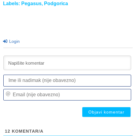
Labels:
Pegasus
,
Podgorica
Login
I
ili
n
Em
(n
(n
ob
ob
12
KOMENTAR/A