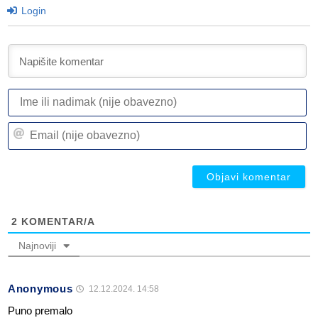
Login
I
ili
n
Em
(n
(n
ob
ob
2
KOMENTAR/A
Najnoviji
Anonymous
12.12.2024. 14:58
Puno premalo