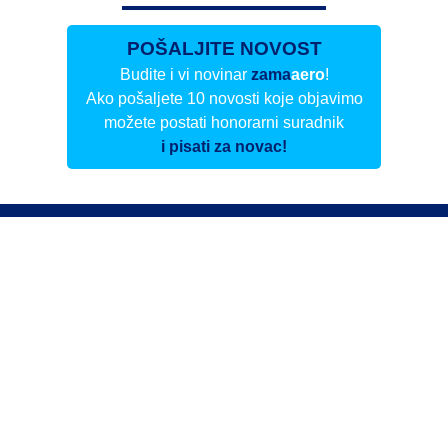
POŠALJITE NOVOST
Budite i vi novinar
zama
aero
!
Ako pošaljete 10 novosti koje objavimo
možete postati honorarni suradnik
i pisati za novac!
Info
Pretplata na dnevne biltene
Update
O nama
Kontakt
Impressum