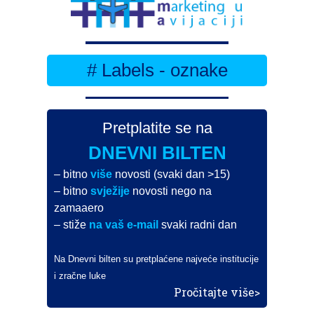
# Labels - oznake
Pretplatite se na
DNEVNI BILTEN
– bitno
više
novosti (svaki dan >15)
– bitno
svježije
novosti nego na
zamaaero
– stiže
na vaš e-mail
svaki radni dan
Na Dnevni bilten su pretplaćene najveće institucije
i zračne luke
Pročitajte više>