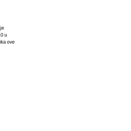
 je
10 u
nika ove