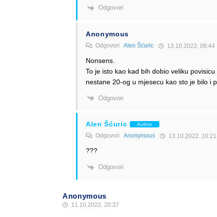
Odgovori
Anonymous
Odgovori
Alen Šćuric
13.10.2022. 06:44
Nonsens.
To je isto kao kad bih dobio veliku povisic
nestane 20-og u mjesecu kao sto je bilo i pr
Odgovori
Alen Šćuric
Author
Odgovori
Anonymous
13.10.2022. 10:21
???
Odgovori
Anonymous
11.10.2022. 20:37