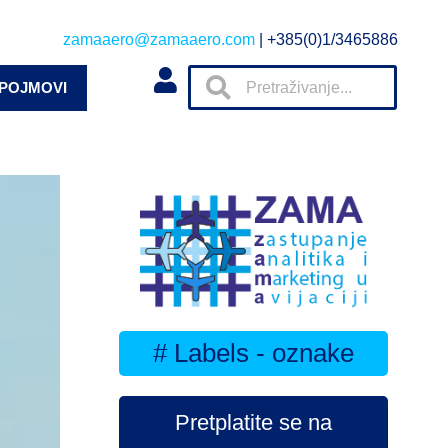
zamaaero@zamaaero.com
| +385(0)1/3465886
 POJMOVI
# Labels - oznake
Pretplatite se na