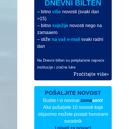
DNEVNI BILTEN
– bitno
više
novosti (svaki dan
>15)
– bitno
svježije
novosti nego na
zamaaero
– stiže
na vaš e-mail
svaki radni
dan
Na Dnevni bilten su pretplaćene najveće
institucije i zračne luke
Pročitajte više>
POŠALJITE NOVOST
Budite i vi novinar
zama
aero
!
Ako pošaljete 10 novosti koje
objavimo možete postati honorarni
suradnik
i pisati za novac!