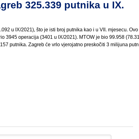
eb 325.339 putnika u IX.
92 u IX/2021), što je isti broj putnika kao i u VII. mjesecu. Ovo
rio 3945 operacija (3401 u IX/2021). MTOW je bio 99.958 (78.3
157 putnika. Zagreb će vrlo vjerojatno preskočiti 3 milijuna put