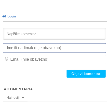
Login
I
ili
n
Em
(n
(n
ob
ob
4
KOMENTAR/A
Najnoviji