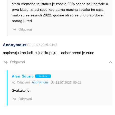
stara vremena taj status je znacio 90% sanse za upgrade u
prvu klasu. znaci rade kao parna masina i svaka im cast.
malo su se zeznuli 2022. godine ali su se vrlo brzo doveli
natrag u red.
Odgovori
Anonymous
11.07.2025. 04:48
naplacuju kao ludi, a ljudi kupuju… dobar brend je cudo
Odgovori
Alen Šćuric
Author
Odgovori
Anonymous
11.07.2025. 09:02
Svakako je.
Odgovori