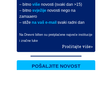
– bitno
više
novosti (svaki dan >15)
– bitno
svježije
novosti nego na
zamaaero
– stiže
na vaš e-mail
svaki radni dan
Na Dnevni bilten su pretplaćene najveće institucije
i zračne luke
Pročitajte više>
POŠALJITE NOVOST
Budite i vi novinar
zama
aero
!
Ako pošaljete 10 novosti koje objavimo
možete postati honorarni suradnik
i pisati za novac!