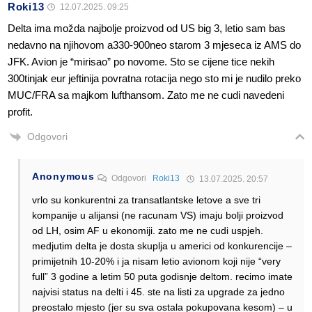
Roki13
12.07.2025. 09:25
Delta ima možda najbolje proizvod od US big 3, letio sam bas
nedavno na njihovom a330-900neo starom 3 mjeseca iz AMS do
JFK. Avion je “mirisao” po novome. Sto se cijene tice nekih
300tinjak eur jeftinija povratna rotacija nego sto mi je nudilo preko
MUC/FRA sa majkom lufthansom. Zato me ne cudi navedeni
profit.
Odgovori
Anonymous
Odgovori
Roki13
13.07.2025. 20:57
vrlo su konkurentni za transatlantske letove a sve tri
kompanije u alijansi (ne racunam VS) imaju bolji proizvod
od LH, osim AF u ekonomiji. zato me ne cudi uspjeh.
medjutim delta je dosta skuplja u americi od konkurencije –
primijetnih 10-20% i ja nisam letio avionom koji nije “very
full” 3 godine a letim 50 puta godisnje deltom. recimo imate
najvisi status na delti i 45. ste na listi za upgrade za jedno
preostalo mjesto (jer su sva ostala pokupovana kesom) – u