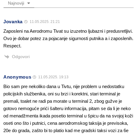
Najnoviji
Jovanka
11.05.2025. 21:21
Zaposleni na Aerodromu Tivat su izuzetno ljubazni i predusretljivi.
Ovo je dobar potez za pojacanje sigurnosti putnika a i zaposlenih.
Respect.
Odgovori
Anonymous
11.05.2025. 19:13
Bio sam pre nekoliko dana u Tivtu, nije problem u nedostatku
policijskih službenika, oni su brzi i korektni, stari terminal je
premali, toalet ne radi pa morate u terminal 2, zbog gužve je
gotovo nemoguće prići šalteru informacija, pitam se da li je neko
od menadžmenta ikada posetio terminal u špicu da na svojoj koži
oseti ono što i putnici, cena aerodromskog taksija je previsoka,
20e do grada, zašto bi to platio kad me gradski taksi vozi za 6e