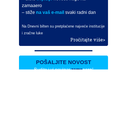
zamaaero
– stiže
na vaš e-mail
svaki radni dan
Na Dnevni bilten su pretplaćene najveće institucije
i zračne luke
Pročitajte više>
POŠALJITE NOVOST
Budite i vi novinar
zama
aero
!
Ako pošaljete 10 novosti koje objavimo
možete postati honorarni suradnik
i pisati za novac!
Info