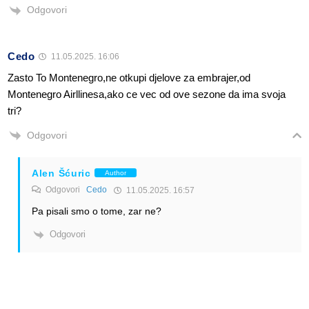
Odgovori
Cedo
11.05.2025. 16:06
Zasto To Montenegro,ne otkupi djelove za embrajer,od
Montenegro Airllinesa,ako ce vec od ove sezone da ima svoja
tri?
Odgovori
Alen Šćuric
Author
Odgovori
Cedo
11.05.2025. 16:57
Pa pisali smo o tome, zar ne?
Odgovori