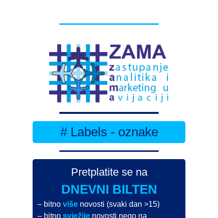
# Labels - oznake
Pretplatite se na
DNEVNI BILTEN
– bitno
više
novosti (svaki dan >15)
– bitno
svježije
novosti nego na