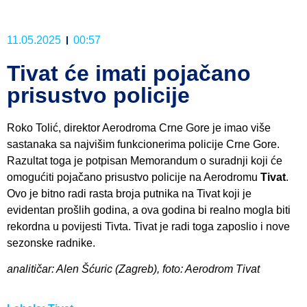
11.05.2025
00:57
Tivat će imati pojačano
prisustvo policije
Roko Tolić, direktor Aerodroma Crne Gore je imao više
sastanaka sa najvišim funkcionerima policije Crne Gore.
Razultat toga je potpisan Memorandum o suradnji koji će
omogućiti pojačano prisustvo policije na Aerodromu
Tivat
.
Ovo je bitno radi rasta broja putnika na Tivat koji je
evidentan prošlih godina, a ova godina bi realno mogla biti
rekordna u povijesti Tivta. Tivat je radi toga zaposlio i nove
sezonske radnike.
analitičar: Alen Šćuric (Zagreb), foto: Aerodrom Tivat