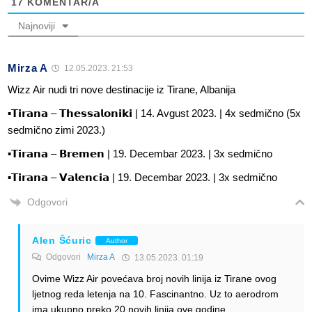
17
KOMENTAR/A
Najnoviji
Mirza A
12.05.2023. 21:53
Wizz Air nudi tri nove destinacije iz Tirane, Albanija
▪️𝗧𝗶𝗿𝗮𝗻𝗮 – 𝗧𝗵𝗲𝘀𝘀𝗮𝗹𝗼𝗻𝗶𝗸𝗶 | 14. Avgust 2023. | 4x sedmično (5x
sedmično zimi 2023.)
▪️𝗧𝗶𝗿𝗮𝗻𝗮 – 𝗕𝗿𝗲𝗺𝗲𝗻 | 19. Decembar 2023. | 3x sedmično
▪️𝗧𝗶𝗿𝗮𝗻𝗮 – 𝗩𝗮𝗹𝗲𝗻𝗰𝗶𝗮 | 19. Decembar 2023. | 3x sedmično
Odgovori
Alen Šćuric
Author
Odgovori
Mirza A
13.05.2023. 01:19
Ovime Wizz Air povećava broj novih linija iz Tirane ovog
ljetnog reda letenja na 10. Fascinantno. Uz to aerodrom
ima ukupno preko 20 novih linija ove godine.