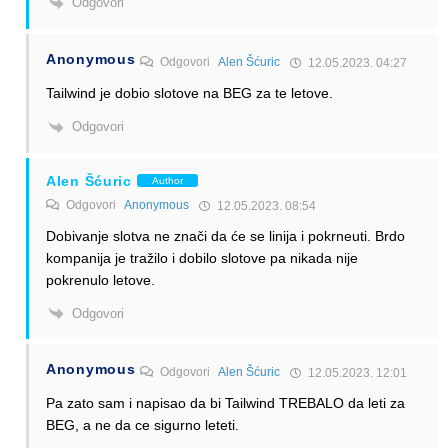
Odgovori
Anonymous
Odgovori
Alen Šćuric
12.05.2023. 04:27
Tailwind je dobio slotove na BEG za te letove.
Odgovori
Alen Šćuric
Author
Odgovori
Anonymous
12.05.2023. 08:54
Dobivanje slotva ne znači da će se linija i pokrneuti. Brdo
kompanija je tražilo i dobilo slotove pa nikada nije
pokrenulo letove.
Odgovori
Anonymous
Odgovori
Alen Šćuric
12.05.2023. 12:01
Pa zato sam i napisao da bi Tailwind TREBALO da leti za
BEG, a ne da ce sigurno leteti.