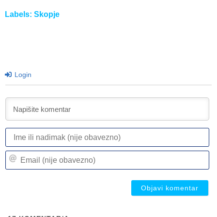
Labels:
Skopje
Login
I
ili
n
Em
(n
(n
ob
ob