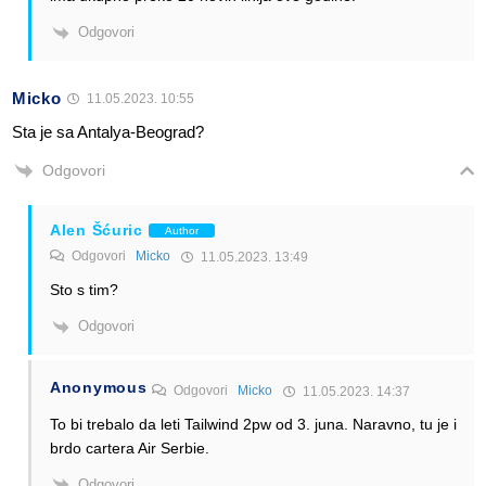
Odgovori
Micko
11.05.2023. 10:55
Sta je sa Antalya-Beograd?
Odgovori
Alen Šćuric
Author
Odgovori
Micko
11.05.2023. 13:49
Sto s tim?
Odgovori
Anonymous
Odgovori
Micko
11.05.2023. 14:37
To bi trebalo da leti Tailwind 2pw od 3. juna. Naravno, tu je i
brdo cartera Air Serbie.
Odgovori