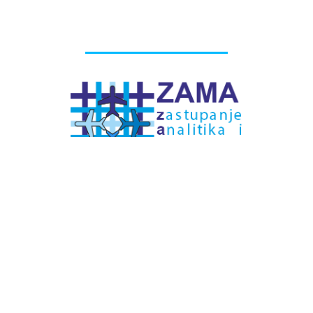
# Labels - oznake
Pretplatite se na
DNEVNI BILTEN
– bitno
više
novosti (svaki dan >15)