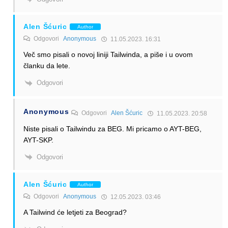
Alen Šćuric
Author
Odgovori
Anonymous
11.05.2023. 16:31
Več smo pisali o novoj liniji Tailwinda, a piše i u ovom
članku da lete.
Odgovori
Anonymous
Odgovori
Alen Šćuric
11.05.2023. 20:58
Niste pisali o Tailwindu za BEG. Mi pricamo o AYT-BEG,
AYT-SKP.
Odgovori
Alen Šćuric
Author
Odgovori
Anonymous
12.05.2023. 03:46
A Tailwind će letjeti za Beograd?