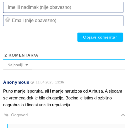
I
ili
n
Em
(n
(n
ob
ob
2
KOMENTAR/A
Najnoviji
Anonymous
11.04.2025. 13:36
Puno manje isporuka, ali i manje narudzba od Airbusa. A sjecam
se vremena dok je bilo drugacije. Boeing je istinski ozbiljno
nagrabusio i fino si unistio reputaciju.
Odgovori