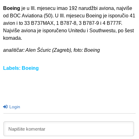
Boeing
je u III. mjesecu imao 192 narudžbi aviona, najviše
od BOC Aviationa (50). U III. mjesecu Boeing je isporučio 41
avion i to 33 B737MAX, 1 B787-8, 3 B787-9 i 4 B777F.
Najviše aviona je isporučeno Unitedu i Southwestu, po šest
komada.
analitičar: Alen Šćuric (Zagreb), foto: Boeing
Labels:
Boeing
Login