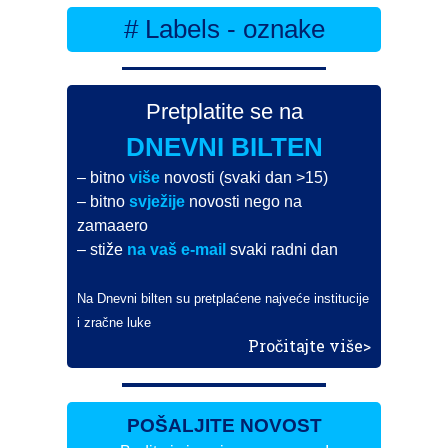
# Labels - oznake
Pretplatite se na
DNEVNI BILTEN
– bitno
više
novosti (svaki dan >15)
– bitno
svježije
novosti nego na
zamaaero
– stiže
na vaš e-mail
svaki radni dan
Na Dnevni bilten su pretplaćene najveće institucije
i zračne luke
Pročitajte više>
POŠALJITE NOVOST