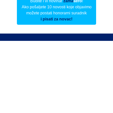
Budite i vi novinar
zama
aero
!
Ako pošaljete 10 novosti koje objavimo
možete postati honorarni suradnik
i pisati za novac!
Info
Pretplata na dnevne biltene
Update
O nama
Kontakt
Impressum
Privacy Policy