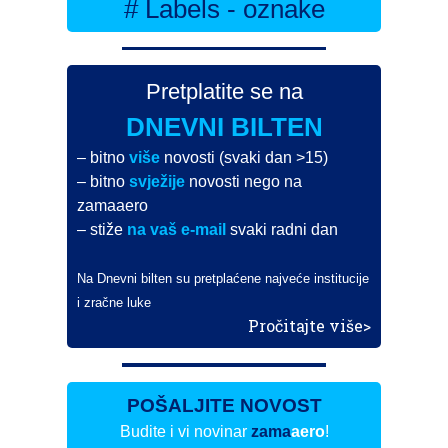
# Labels - oznake
Pretplatite se na
DNEVNI BILTEN
– bitno
više
novosti (svaki dan >15)
– bitno
svježije
novosti nego na
zamaaero
– stiže
na vaš e-mail
svaki radni dan
Na Dnevni bilten su pretplaćene najveće institucije
i zračne luke
Pročitajte više>
POŠALJITE NOVOST
Budite i vi novinar
zama
aero
!