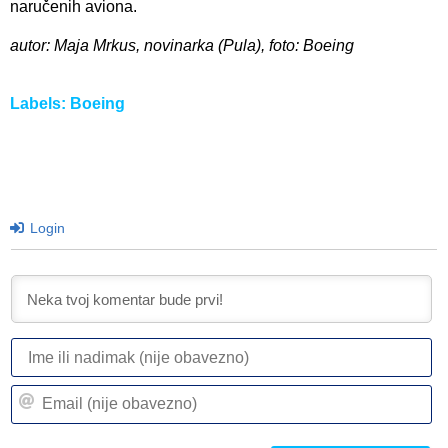
naručenih aviona.
autor: Maja Mrkus, novinarka (Pula), foto: Boeing
Labels:
Boeing
Login
I
ili
n
Em
(n
(n
ob
ob