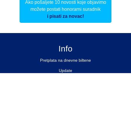
Ako pošaljete 10 novosti koje objavimo
možete postati honorarni suradnik
i pisati za novac!
Info
Pretplata na dnevne biltene
Update
O nama
Kontakt
Impressum
Privacy Policy