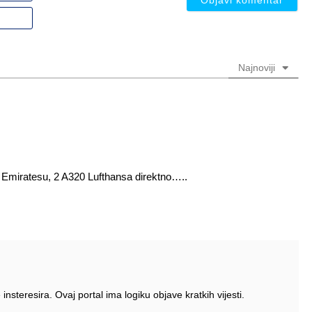
nadimak
Email
(nije
(nije
obavezno)
obavezno)
Najnoviji
e Emiratesu, 2 A320 Lufthansa direktno…..
insteresira. Ovaj portal ima logiku objave kratkih vijesti.