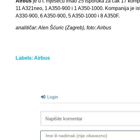
Airbus
je u I. mjesecu imao 25 isporuka za čak 17 kom
11 A321neo, 1 A350-900 i 1 A350-1000. Kompanija je is
A330-900, 6 A350-900, 5 A350-1000 i 8 A350F.
analitičar: Alen Šćuric (Zagreb), foto: Airbus
Labels:
Airbus
Login