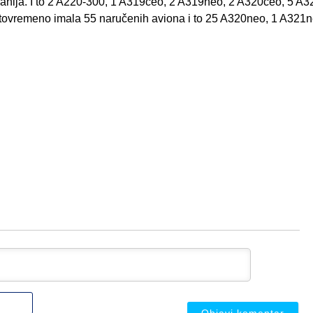
panija. I to 2 A220-300, 1 A319ceo, 2 A319neo, 2 A320ceo, 5 A
tovremeno imala 55 naručenih aviona i to 25 A320neo, 1 A321n
Ime
ili