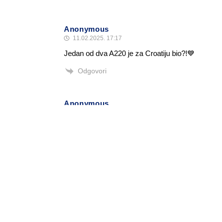
Anonymous
11.02.2025. 17:17
Jedan od dva A220 je za Croatiju bio?!💙
Odgovori
Anonymous
11.02.2025. 10:54
To je jako malo isporučenih aviona. U prosincu pr
Odgovori
Alen Šćuric
Author
Odgovori
Anonymous
11.02.2025. 16:00
Istina.
Odgovori