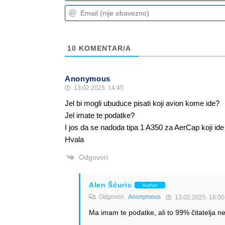
10
KOMENTAR/A
Anonymous
13.02.2025. 14:45
Jel bi mogli ubuduce pisati koji avion kome ide?
Jel imate te podatke?
I jos da se nadoda tipa 1 A350 za AerCap koji id
Hvala
Odgovori
Alen Šćuric
Author
Odgovori
Anonymous
13.02.2025. 16:00
Ma imam te podatke, ali to 99% čitatelja ne 