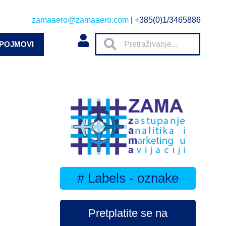
zamaaero@zamaaero.com
| +385(0)1/3465886
 POJMOVI
# Labels - oznake
Pretplatite se na