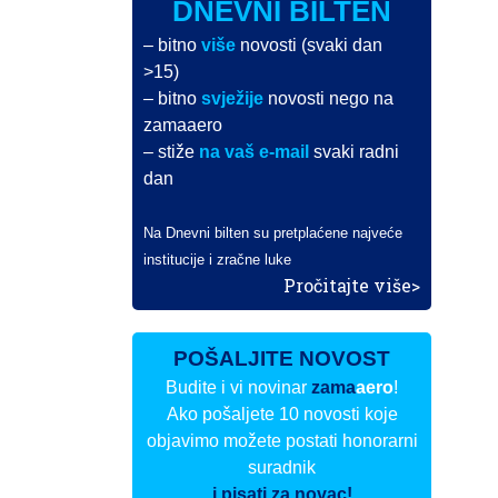
DNEVNI BILTEN
– bitno
više
novosti (svaki dan
>15)
– bitno
svježije
novosti nego na
zamaaero
– stiže
na vaš e-mail
svaki radni
dan
Na Dnevni bilten su pretplaćene najveće
institucije i zračne luke
Pročitajte više>
POŠALJITE NOVOST
Budite i vi novinar
zama
aero
!
Ako pošaljete 10 novosti koje
objavimo možete postati honorarni
suradnik
i pisati za novac!