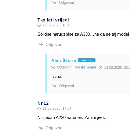
Odgovori
Tko leti vrijedi
11.02.2025. 18:15
Solidne narudzbine za A330…ne da se taj model
Odgovori
Alen Šćuric
Author
Odgovori
Tko leti vrijedi
12.02.2025. 02:
Istina.
Odgovori
Nn12
11.02.2025. 17:54
Niti jedan A220 naručen. Zanimljivo…
Odgovori