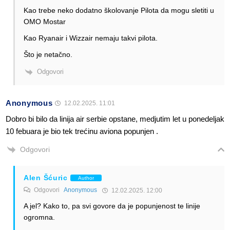
Kao trebe neko dodatno školovanje Pilota da mogu sletiti u
OMO Mostar
Kao Ryanair i Wizzair nemaju takvi pilota.
Što je netačno.
Odgovori
Anonymous
12.02.2025. 11:01
Dobro bi bilo da linija air serbie opstane, medjutim let u ponedeljak
10 febuara je bio tek trećinu aviona popunjen .
Odgovori
Alen Šćuric
Author
Odgovori
Anonymous
12.02.2025. 12:00
A jel? Kako to, pa svi govore da je popunjenost te linije
ogromna.