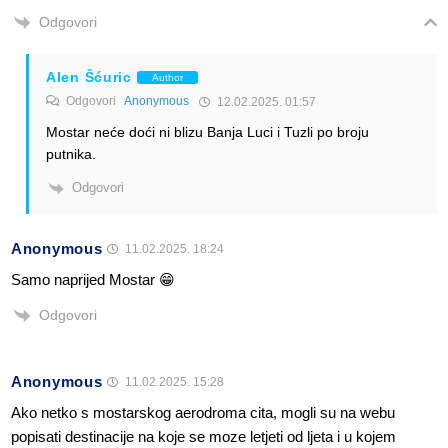
Odgovori
Alen Šćuric
Author
Odgovori
Anonymous
12.02.2025. 01:57
Mostar neće doći ni blizu Banja Luci i Tuzli po broju
putnika.
Odgovori
Anonymous
11.02.2025. 18:24
Samo naprijed Mostar 😁
Odgovori
Anonymous
11.02.2025. 15:28
Ako netko s mostarskog aerodroma cita, mogli su na webu
popisati destinacije na koje se moze letjeti od ljeta i u kojem