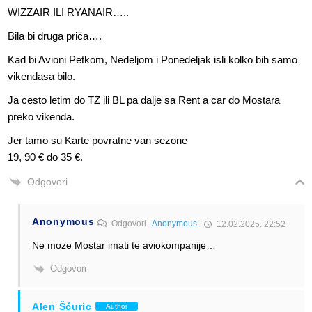
WIZZAIR ILI RYANAIR…..
Bila bi druga priča….
Kad bi Avioni Petkom, Nedeljom i Ponedeljak isli kolko bih samo
vikendasa bilo.
Ja cesto letim do TZ ili BL pa dalje sa Rent a car do Mostara
preko vikenda.
Jer tamo su Karte povratne van sezone
19, 90 € do 35 €.
Odgovori
Anonymous
Odgovori
Anonymous
12.02.2025. 22:52
Ne moze Mostar imati te aviokompanije…
Odgovori
Alen Šćuric
Author