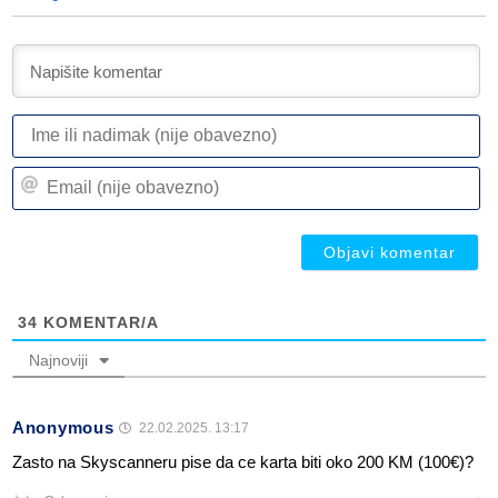
I
ili
n
Em
(n
(n
ob
ob
34
KOMENTAR/A
Najnoviji
Anonymous
22.02.2025. 13:17
Zasto na Skyscanneru pise da ce karta biti oko 200 KM (100€)?