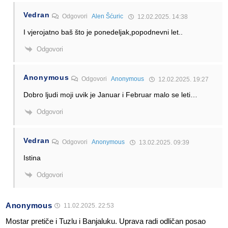
Vedran
Odgovori
Alen Šćuric
12.02.2025. 14:38
I vjerojatno baš što je ponedeljak,popodnevni let..
Odgovori
Anonymous
Odgovori
Anonymous
12.02.2025. 19:27
Dobro ljudi moji uvik je Januar i Februar malo se leti…
Odgovori
Vedran
Odgovori
Anonymous
13.02.2025. 09:39
Istina
Odgovori
Anonymous
11.02.2025. 22:53
Mostar pretiče i Tuzlu i Banjaluku. Uprava radi odličan posao