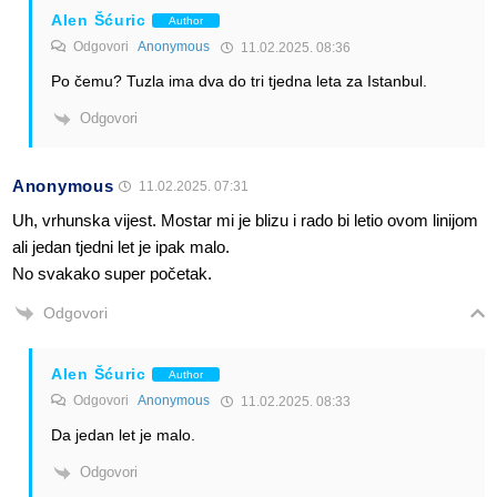
Alen Šćuric
Author
Odgovori
Anonymous
11.02.2025. 08:36
Po čemu? Tuzla ima dva do tri tjedna leta za Istanbul.
Odgovori
Anonymous
11.02.2025. 07:31
Uh, vrhunska vijest. Mostar mi je blizu i rado bi letio ovom linijom
ali jedan tjedni let je ipak malo.
No svakako super početak.
Odgovori
Alen Šćuric
Author
Odgovori
Anonymous
11.02.2025. 08:33
Da jedan let je malo.
Odgovori