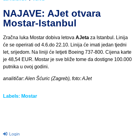
NAJAVE: AJet otvara
Mostar-Istanbul
Zračna luka Mostar dobiva letova
AJeta
za Istanbul. Linija
će se operirati od 4.6.do 22.10. Linija će imati jedan tjedni
let, srijedom. Na liniji će letjeti Boeing 737-800. Cijena karte
je 48,54 EUR. Mostar je sve bliže tome da dostigne 100.000
putnika u ovoj godini.
analitičar: Alen Šćuric (Zagreb), foto: AJet
Labels:
Mostar
Login