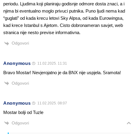
periodu. Ljudima koji planiraju godisnje odmore dosta znaci, a i
njima bi eventualno moglo privuci putnika. Puno ljudi nema kad
“guglati” od kada krecu letovi Sky Alpsa, od kada Eurowingsa,
kad krece Istanbul s Ajetom. Cisto dobronameran savjet, web
stranica nije nesto previse informativna.
Odgovori
Anonymous
11.02.2025. 11:31
Bravo Mostar! Nevjerojatno je da BNX nije uspjela. Sramota!
Odgovori
Anonymous
11.02.2025. 08:07
Mostar bolji od Tuzle
Odgovori