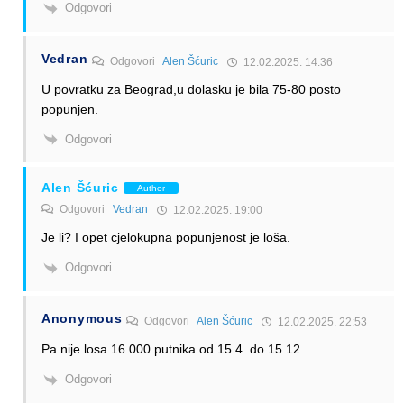
Odgovori
Vedran
Odgovori
Alen Šćuric
12.02.2025. 14:36
U povratku za Beograd,u dolasku je bila 75-80 posto
popunjen.
Odgovori
Alen Šćuric
Author
Odgovori
Vedran
12.02.2025. 19:00
Je li? I opet cjelokupna popunjenost je loša.
Odgovori
Anonymous
Odgovori
Alen Šćuric
12.02.2025. 22:53
Pa nije losa 16 000 putnika od 15.4. do 15.12.
Odgovori