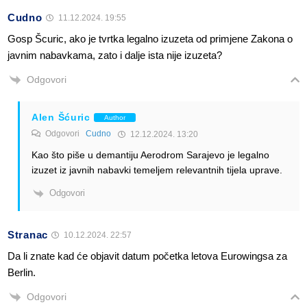
Cudno
11.12.2024. 19:55
Gosp Šcuric, ako je tvrtka legalno izuzeta od primjene Zakona o
javnim nabavkama, zato i dalje ista nije izuzeta?
Odgovori
Alen Šćuric
Author
Odgovori
Cudno
12.12.2024. 13:20
Kao što piše u demantiju Aerodrom Sarajevo je legalno
izuzet iz javnih nabavki temeljem relevantnih tijela uprave.
Odgovori
Stranac
10.12.2024. 22:57
Da li znate kad će objavit datum početka letova Eurowingsa za
Berlin.
Odgovori