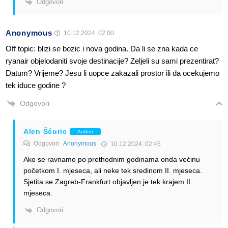
Odgovori
Anonymous
10.12.2024. 02:00
Off topic: blizi se bozic i nova godina. Da li se zna kada ce
ryanair objelodaniti svoje destinacije? Zeljeli su sami prezentirat?
Datum? Vrijeme? Jesu li uopce zakazali prostor ili da ocekujemo
tek iduce godine ?
Odgovori
Alen Šćuric
Author
Odgovori
Anonymous
10.12.2024. 02:45
Ako se ravnamo po prethodnim godinama onda većinu
početkom I. mjeseca, ali neke tek sredinom II. mjeseca.
Sjetita se Zagreb-Frankfurt objavljen je tek krajem II.
mjeseca.
Odgovori