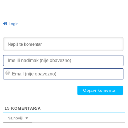
Login
I
ili
n
Em
(n
(n
ob
ob
15
KOMENTAR/A
Najnoviji