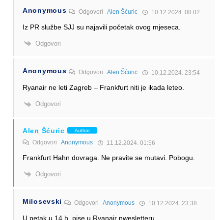
Anonymous
Odgovori
Alen Šćuric
10.12.2024. 08:02
Iz PR službe SJJ su najavili početak ovog mjeseca.
Odgovori
Anonymous
Odgovori
Alen Šćuric
10.12.2024. 23:54
Ryanair ne leti Zagreb – Frankfurt niti je ikada leteo.
Odgovori
Alen Šćuric
Author
Odgovori
Anonymous
11.12.2024. 01:56
Frankfurt Hahn dovraga. Ne pravite se mutavi. Pobogu.
Odgovori
Milosevski
Odgovori
Anonymous
10.12.2024. 23:38
U petak u 14 h, pise u Ryanair nwesletteru