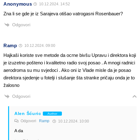
Anonymous
10.12.2024. 14:52
Zna li se gde je iz Sarajeva otišao vatrogasni Rosenbauer?
Odgovori
Ramp
10.12.2024. 09:00
Hajkaši koriste sve metode da ocrne bivšu Upravu i direktora koji
je izuzetno pošteno i kvalitetno radio svoj posao . A mnogi radnici
aerodroma su mu svjedoci . Ako oni iz Vlade misle da je posao
direktora sjedenje u fotelji i slušanje šta stranke pričaju onda je to
žalosno
Odgovori
Alen Šćuric
Author
Odgovori
Ramp
10.12.2024. 10:00
A da