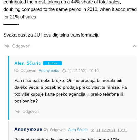
contributed the most, taking up a 44% share of total sales,
doubling compared to the same period in 2019, when it accounted
for 21% of sales.
———-
Svaka cast za JU I ovu digitalnu transformaciju
Odgovori
Alen Šćuric
Author
Odgovori
Anonymous
11.12.2021. 10:19
Pa i nisu baš neke brojke. Online prodaja bi morala biti
daleko veća, a posebno prodaja preko vlastite mreže. Pa
tko više kupuje karte preko agencija ili preko telefona ili
poslovnica?
Odgovori
Anonymous
Odgovori
Alen Šćuric
11.12.2021. 10:31
Pa imate chartere koji su ove godine bili sigurno 10%