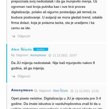
prepoznala svoj nedostatak i da ga munjevito menja. Uz
ogroman rast broja putnika kao i sve brzi proces
digitalizacije, polako ali sigurno postavljaju jak temelj za
buduce poslovanje. U avijaciji se mora gledati trend, odakle
firma dolazi, koja je polazna tacka, sta je uradjeno i ka
cemu se ide.
Odgovori
Alen Šćuric
Author
Odgovori
Anonymous
11.12.2021. 10:57
Da JU mijenja nedostatak. Nije baš mjunjevito nakon 8
godina, ali ga mijenja.
Odgovori
Anonymous
Odgovori
Alen Šćuric
11.12.2021. 11:01
Opet pisete neistine. Digitalizacija u JU je otpoceta pre 3-4
godine. Da imate iskustva iz vazduhoplovstva znali bi da u
velikim sistemima sprovodjenje ovakvih stvari nikada ne ide