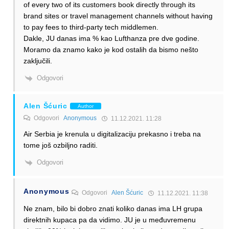
of every two of its customers book directly through its
brand sites or travel management channels without having
to pay fees to third-party tech middlemen.
Dakle, JU danas ima % kao Lufthanza pre dve godine.
Moramo da znamo kako je kod ostalih da bismo nešto
zaključili.
Odgovori
Alen Šćuric
Author
Odgovori
Anonymous
11.12.2021. 11:28
Air Serbia je krenula u digitalizaciju prekasno i treba na
tome još ozbiljno raditi.
Odgovori
Anonymous
Odgovori
Alen Šćuric
11.12.2021. 11:38
Ne znam, bilo bi dobro znati koliko danas ima LH grupa
direktnih kupaca pa da vidimo. JU je u međuvremenu