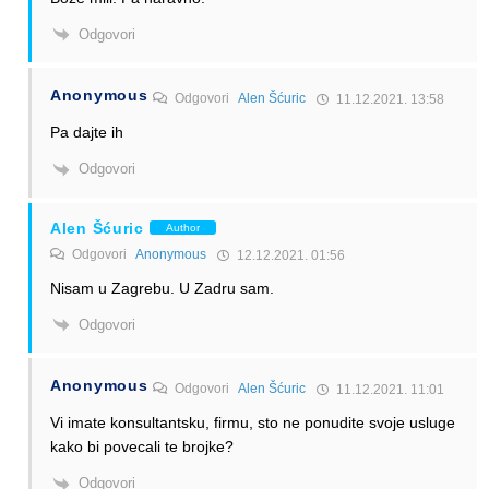
Odgovori
Anonymous
Odgovori
Alen Šćuric
11.12.2021. 13:58
Pa dajte ih
Odgovori
Alen Šćuric
Author
Odgovori
Anonymous
12.12.2021. 01:56
Nisam u Zagrebu. U Zadru sam.
Odgovori
Anonymous
Odgovori
Alen Šćuric
11.12.2021. 11:01
Vi imate konsultantsku, firmu, sto ne ponudite svoje usluge
kako bi povecali te brojke?
Odgovori