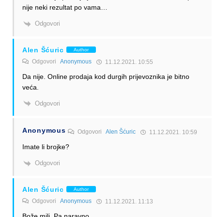
nije neki rezultat po vama…
Odgovori
Alen Šćuric
Author
Odgovori
Anonymous
11.12.2021. 10:55
Da nije. Online prodaja kod durgih prijevoznika je bitno
veća.
Odgovori
Anonymous
Odgovori
Alen Šćuric
11.12.2021. 10:59
Imate li brojke?
Odgovori
Alen Šćuric
Author
Odgovori
Anonymous
11.12.2021. 11:13
Bože mili. Pa naravno.