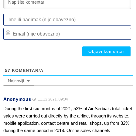
I
ili
n
Em
(n
(n
ob
ob
57
KOMENTAR/A
Najnoviji
Anonymous
11.12.2021. 09:04
During the first six months of 2021, 53% of Air Serbia’s total ticket
sales were carried out directly by the airline, through its website,
mobile application, contact centre and retail shops, up from 32%
during the same period in 2019. Online sales channels