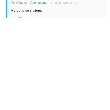
Odgovori
Anonymous
10.12.2021. 08:42
Potpuno se slažem.
Odgovori
Anonymous
Odgovori
Anonymous
10.12.2021. 17:40
Mislim da je KLM vise naskodio LH nego JU. Ipak su otvorili
jedan potpuno novi kanal ka severnoj americi gde je LHG
dominirala.
Odgovori
Alen Šćuric
Author
Odgovori
Anonymous
10.12.2021. 21:28
Jasno da je naškodila, no ipak ne kao Air Serbiji. Lufthansa
neće ni osjetiti toliko manji broj putnika iz Srbije među svim
svojim putnicima. Air Serbia i te kako hoće.
Odgovori