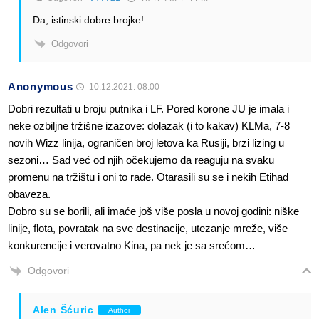
Da, istinski dobre brojke!
Odgovori
Anonymous
10.12.2021. 08:00
Dobri rezultati u broju putnika i LF. Pored korone JU je imala i
neke ozbiljne tržišne izazove: dolazak (i to kakav) KLMa, 7-8
novih Wizz linija, ograničen broj letova ka Rusiji, brzi lizing u
sezoni… Sad već od njih očekujemo da reaguju na svaku
promenu na tržištu i oni to rade. Otarasili su se i nekih Etihad
obaveza.
Dobro su se borili, ali imaće još više posla u novoj godini: niške
linije, flota, povratak na sve destinacije, utezanje mreže, više
konkurencije i verovatno Kina, pa nek je sa srećom…
Odgovori
Alen Šćuric
Author