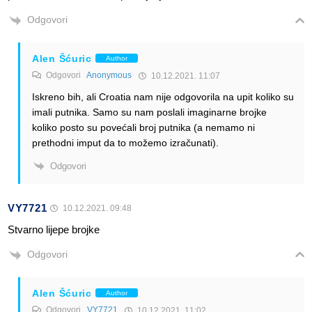
Odgovori
Alen Šćuric
Author
Odgovori
Anonymous
10.12.2021. 11:07
Iskreno bih, ali Croatia nam nije odgovorila na upit koliko su
imali putnika. Samo su nam poslali imaginarne brojke
koliko posto su povećali broj putnika (a nemamo ni
prethodni imput da to možemo izračunati).
Odgovori
VY7721
10.12.2021. 09:48
Stvarno lijepe brojke
Odgovori
Alen Šćuric
Author
Odgovori
VY7721
10.12.2021. 11:02