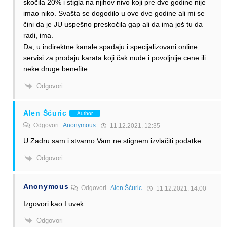
skočila 20% i stigla na njihov nivo koji pre dve godine nije
imao niko. Svašta se dogodilo u ove dve godine ali mi se
čini da je JU uspešno preskočila gap ali da ima još tu da
radi, ima.
Da, u indirektne kanale spadaju i specijalizovani online
servisi za prodaju karata koji čak nude i povoljnije cene ili
neke druge benefite.
Odgovori
Alen Šćuric
Author
Odgovori
Anonymous
11.12.2021. 12:35
U Zadru sam i stvarno Vam ne stignem izvlačiti podatke.
Odgovori
Anonymous
Odgovori
Alen Šćuric
11.12.2021. 14:00
Izgovori kao I uvek
Odgovori