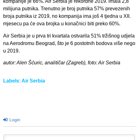
kompanije je 66%. Air Serbia je rekordne 2019. imala 2,8
milijuna putnika. Trenutno je broj putnika 57% prevezenih
broja putnika iz 2019, no kompanija ima još 4 tjedna u XII.
mjesecu pa će ova brojka u konačnici biti preko 60%.
Air Serbia je u prva tri kvartala ostvarila 51% tržišnog udjela
na Aerodromu Beograd, što je 6 postotnih bodova više nego
u 2019.
autor: Alen Šćuric, analitičar (Zagreb), foto: Air Serbia
Labels:
Air Serbia
Login