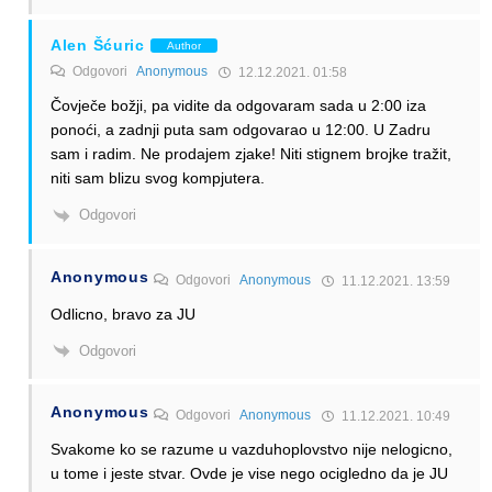
Alen Šćuric
Author
Odgovori
Anonymous
12.12.2021. 01:58
Čovječe božji, pa vidite da odgovaram sada u 2:00 iza
ponoći, a zadnji puta sam odgovarao u 12:00. U Zadru
sam i radim. Ne prodajem zjake! Niti stignem brojke tražit,
niti sam blizu svog kompjutera.
Odgovori
Anonymous
Odgovori
Anonymous
11.12.2021. 13:59
Odlicno, bravo za JU
Odgovori
Anonymous
Odgovori
Anonymous
11.12.2021. 10:49
Svakome ko se razume u vazduhoplovstvo nije nelogicno,
u tome i jeste stvar. Ovde je vise nego ocigledno da je JU