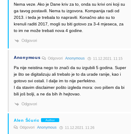
Nema veze. Ako je Dane kriv za to, onda su krivi oni koji su
ga tavog postavili. Nema tu izgovora. Kompanija radi od
2013. i teda je trebala to napraviti. Konačno ako su to
krenuli raditi 2017, mogli su biti gotovo za 3-4 mjeseca, za
to im ne može trebati nova 4 godine.
Odgovori
Anonymous
Odgovori
Anonymous
11.12.2021. 11:15
Pa nije neistina nego to znači da su izgubili 5 godina. Super
je što se digitalizuju ali trebalo je to da urade ranije, kao i
gotovo svi ostali. I dalje im to nije perfektno.
I da stavim disclaimer pošto izgleda mora: ovo pišem da bi
bili još bolji, a ne da bih ih hejtovao.
Odgovori
Alen Šćuric
Author
Odgovori
Anonymous
11.12.2021. 11:26