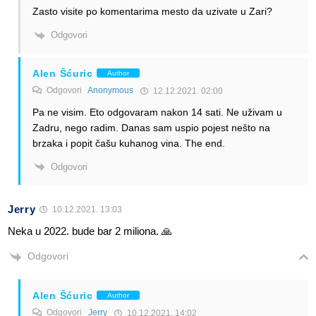
Zasto visite po komentarima mesto da uzivate u Zari?
Odgovori
Alen Šćuric
Author
Odgovori
Anonymous
12.12.2021. 02:00
Pa ne visim. Eto odgovaram nakon 14 sati. Ne uživam u
Zadru, nego radim. Danas sam uspio pojest nešto na
brzaka i popit čašu kuhanog vina. The end.
Odgovori
Jerry
10.12.2021. 13:03
Neka u 2022. bude bar 2 miliona. 🙏
Odgovori
Alen Šćuric
Author
Odgovori
Jerry
10.12.2021. 14:02