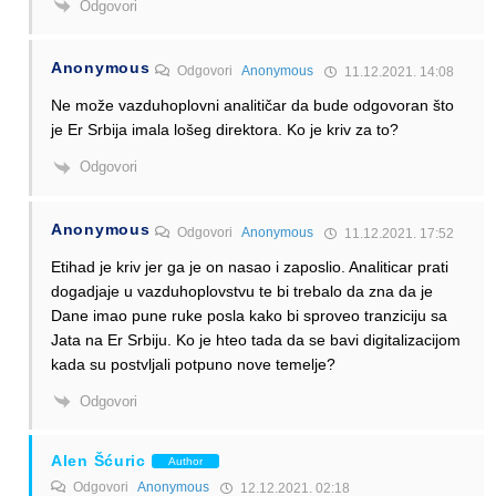
Odgovori
Anonymous
Odgovori
Anonymous
11.12.2021. 14:08
Ne može vazduhoplovni analitičar da bude odgovoran što
je Er Srbija imala lošeg direktora. Ko je kriv za to?
Odgovori
Anonymous
Odgovori
Anonymous
11.12.2021. 17:52
Etihad je kriv jer ga je on nasao i zaposlio. Analiticar prati
dogadjaje u vazduhoplovstvu te bi trebalo da zna da je
Dane imao pune ruke posla kako bi sproveo tranziciju sa
Jata na Er Srbiju. Ko je hteo tada da se bavi digitalizacijom
kada su postvljali potpuno nove temelje?
Odgovori
Alen Šćuric
Author
Odgovori
Anonymous
12.12.2021. 02:18