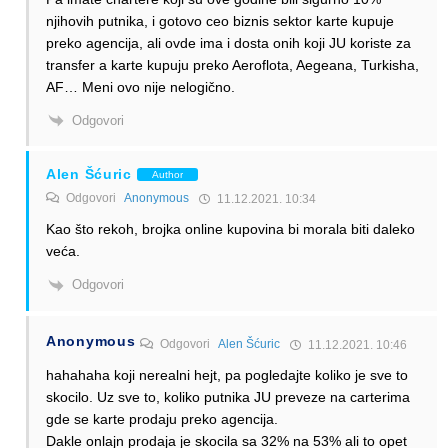
njihovih putnika, i gotovo ceo biznis sektor karte kupuje
preko agencija, ali ovde ima i dosta onih koji JU koriste za
transfer a karte kupuju preko Aeroflota, Aegeana, Turkisha,
AF… Meni ovo nije nelogično.
Odgovori
Alen Šćuric
Author
Odgovori
Anonymous
11.12.2021. 10:34
Kao što rekoh, brojka online kupovina bi morala biti daleko
veća.
Odgovori
Anonymous
Odgovori
Alen Šćuric
11.12.2021. 10:46
hahahaha koji nerealni hejt, pa pogledajte koliko je sve to
skocilo. Uz sve to, koliko putnika JU preveze na carterima
gde se karte prodaju preko agencija.
Dakle onlajn prodaja je skocila sa 32% na 53% ali to opet