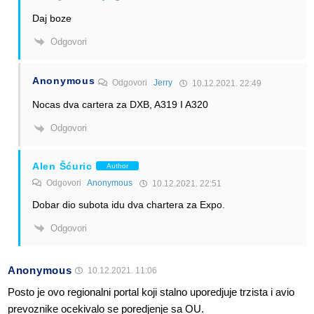
Daj boze
Odgovori
Anonymous
Odgovori
Jerry
10.12.2021. 22:49
Nocas dva cartera za DXB, A319 I A320
Odgovori
Alen Šćuric
Author
Odgovori
Anonymous
10.12.2021. 22:51
Dobar dio subota idu dva chartera za Expo.
Odgovori
Anonymous
10.12.2021. 11:06
Posto je ovo regionalni portal koji stalno uporedjuje trzista i avio
prevoznike ocekivalo se poredjenje sa OU.