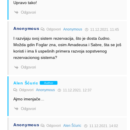
Upravo tako!
Odgovori
Anonymous
Odgovori
Anonymous
11.12.2021. 11:45
I razvijaju svoj sistem rezervacija, što je dosta čudno.
Možda gdin Foglar zna, osim Amadeusa i Sabre, šta se još
koristi i ima li uspešnih primera razvoja sopstvenog
rezervacionog sistema?
Odgovori
Alen Šćuric
Author
Odgovori
Anonymous
11.12.2021. 12:37
Ajmo imenjače…
Odgovori
Anonymous
Odgovori
Alen Šćuric
11.12.2021. 14:02