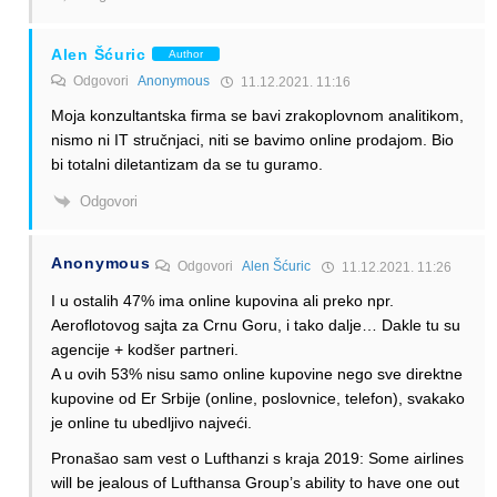
Alen Šćuric
Author
Odgovori
Anonymous
11.12.2021. 11:16
Moja konzultantska firma se bavi zrakoplovnom analitikom,
nismo ni IT stručnjaci, niti se bavimo online prodajom. Bio
bi totalni diletantizam da se tu guramo.
Odgovori
Anonymous
Odgovori
Alen Šćuric
11.12.2021. 11:26
I u ostalih 47% ima online kupovina ali preko npr.
Aeroflotovog sajta za Crnu Goru, i tako dalje… Dakle tu su
agencije + kodšer partneri.
A u ovih 53% nisu samo online kupovine nego sve direktne
kupovine od Er Srbije (online, poslovnice, telefon), svakako
je online tu ubedljivo najveći.
Pronašao sam vest o Lufthanzi s kraja 2019: Some airlines
will be jealous of Lufthansa Group’s ability to have one out