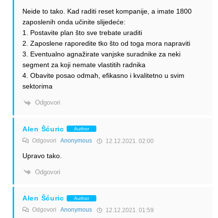
Neide to tako. Kad raditi reset kompanije, a imate 1800
zaposlenih onda učinite slijedeće:
1. Postavite plan što sve trebate uraditi
2. Zaposlene raporedite tko što od toga mora napraviti
3. Eventualno agnažirate vanjske suradnike za neki
segment za koji nemate vlastitih radnika
4. Obavite posao odmah, efikasno i kvalitetno u svim
sektorima
Odgovori
Alen Šćuric
Author
Odgovori
Anonymous
12.12.2021. 02:00
Upravo tako.
Odgovori
Alen Šćuric
Author
Odgovori
Anonymous
12.12.2021. 01:59