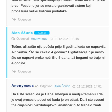
brzo. Posebno jer se mora organizovati sistem koji
procesuira veliku kolicinu podataka.
Odgovori
Alen Šćuric
Author
Odgovori
Anonymous
11.12.2021. 11:15
Točno, ali zašto nije počela prije 8 godina kada se napravila
Air Serbia. Što se čekalo 4 godine? Digitalizacija nije nešto
što se napravi preko noći ili u 5 dana, ali bogami ne traje ni
4 godine.
Odgovori
Anonymous
Odgovori
Alen Šćuric
11.12.2021. 14:01
Da li ste svesni da je Dane smenjen u medjuvremenu I da
je ovaj proces otpocet od kada je on otisai. Da li ste svesni
the cinjenice? Vazduhoplovni analiticar bi to trebalo znati