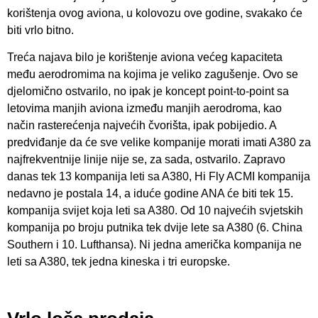
korištenja ovog aviona, u kolovozu ove godine, svakako će
biti vrlo bitno.
Treća najava bilo je korištenje aviona većeg kapaciteta
među aerodromima na kojima je veliko zagušenje. Ovo se
djelomično ostvarilo, no ipak je koncept point-to-point sa
letovima manjih aviona između manjih aerodroma, kao
način rasterećenja najvećih čvorišta, ipak pobijedio. A
predviđanje da će sve velike kompanije morati imati A380 za
najfrekventnije linije nije se, za sada, ostvarilo. Zapravo
danas tek 13 kompanija leti sa A380, Hi Fly ACMI kompanija
nedavno je postala 14, a iduće godine ANA će biti tek 15.
kompanija svijet koja leti sa A380. Od 10 najvećih svjetskih
kompanija po broju putnika tek dvije lete sa A380 (6. China
Southern i 10. Lufthansa). Ni jedna američka kompanija ne
leti sa A380, tek jedna kineska i tri europske.