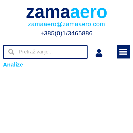
zama
aero
zamaaero@zamaaero.com
+385(0)1/3465886
Analize