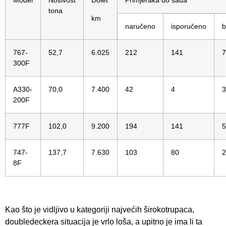
Model
Nosivost
Dolet
Primjeraka do sada
tona
km
naručeno
isporučeno
b
767-
52,7
6.025
212
141
7
300F
A330-
70,0
7.400
42
4
3
200F
777F
102,0
9.200
194
141
5
747-
137,7
7.630
103
80
2
8F
Kao što je vidljivo u kategoriji najvećih širokotrupaca,
doubledeckera situacija je vrlo loša, a upitno je ima li ta