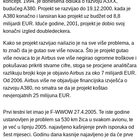
koncept. 1994. je donesena odluka o razvoju A3XX,
budućeg A380. Projekt se razvijao do 19.12.2000. kada je
A380 konačno i lansiran kao projekt uz budžet od 8,8
milijardi EUR. Iduće godine, 2001, projekt je dobio svoj
konačni izgled doubledeckera.
Kako se projekt razvijao nailazio je na sve više problema, a
to znači da je gutao sve više novaca. Što je projekt gutao
više novaca to je Airbus sve više negirao ogromne troškove i
pokušavao prikriti stvarne cifre, stoga se procjene analitičara
razlikuju brojki koje je objavio Airbus za oko 7 milijardi EUR.
Od 2006. Airbus više ne objavljuje financijska izvješća o
razvoju A380, no smatra se da je projekt koštao
nevjerojatnih 25 milijuna EUR.
Prvi testni let imao je F-WWOW 27.4.2005. Te iste godine
ustanovljen je problem sa 530 km žica u svakom avionu, te
je već u lipnju 2005. najavljeno kašnjenje prvih isporuka od
šest mjeseci. Godinu dana kasnije najavljeno je da će prve