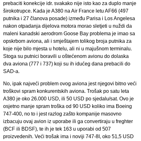
prebaciti konekcije idr. svakako nije isto kao za duplo manje
širokotrupce. Kada je A380 na Air France letu AF66 (497
putnika i 27 članova posade) između Parisa i Los Angelesa
nakon otpadanja dijelova motora morao sletjeti u nuždi da
maleni kanadski aerodrom Goose Bay problema je imao sa
opskrbom aviona, ali i smještajem tolikog broja putnika za
koje nije bilo mjesta u hotelu, ali ni u majušnom terminalu.
Stoga su putnici boravili u oštećenom avionu do dolaska
dva aviona (777 i 737) koji su ih idućeg dana prebacili do
SAD-a.
No, ipak najveći problem ovog aviona jest njegovi bitno veći
troškovi spram konkurentskih aviona. Trošak po satu leta
A380 je oko 26.000 USD, ili 50 USD po sjedalu/sat. Ovo je
osjetno manje spram troška od 90 USD koliko ima Boeing
747-400, no to i jest razlog zašto kompanije masovno
izbacuju ovaj avion iz uporabe ili ga convertiraju u freghter
(BCF ili BDSF), te ih je tek 163 u uporabi od 507
proizvedenih. Veći trošak ima i noviji 747-8I, oko 51,5 USD