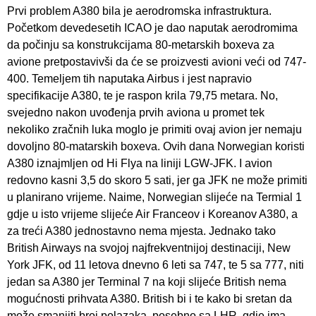
Prvi problem A380 bila je aerodromska infrastruktura.
Početkom devedesetih ICAO je dao naputak aerodromima
da počinju sa konstrukcijama 80-metarskih boxeva za
avione pretpostavivši da će se proizvesti avioni veći od 747-
400. Temeljem tih naputaka Airbus i jest napravio
specifikacije A380, te je raspon krila 79,75 metara. No,
svejedno nakon uvođenja prvih aviona u promet tek
nekoliko zračnih luka moglo je primiti ovaj avion jer nemaju
dovoljno 80-matarskih boxeva. Ovih dana Norwegian koristi
A380 iznajmljen od Hi Flya na liniji LGW-JFK. I avion
redovno kasni 3,5 do skoro 5 sati, jer ga JFK ne može primiti
u planirano vrijeme. Naime, Norwegian slijeće na Termial 1
gdje u isto vrijeme slijeće Air Franceov i Koreanov A380, a
za treći A380 jednostavno nema mjesta. Jednako tako
British Airways na svojoj najfrekventnijoj destinaciji, New
York JFK, od 11 letova dnevno 6 leti sa 747, te 5 sa 777, niti
jedan sa A380 jer Terminal 7 na koji slijeće British nema
mogućnosti prihvata A380. British bi i te kako bi sretan da
može smanjiti broj polazaka, posebno sa LHR, gdje ima