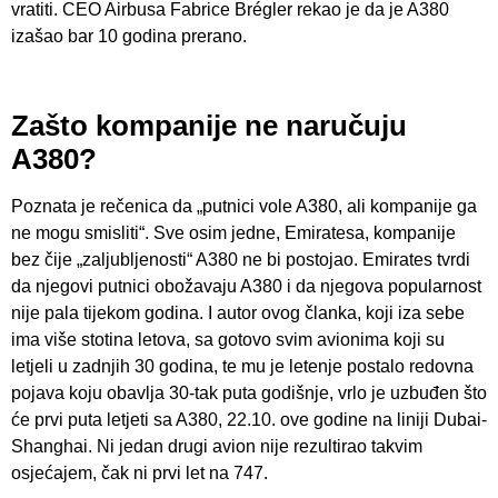
vratiti. CEO Airbusa Fabrice Brégler rekao je da je A380
izašao bar 10 godina prerano.
Zašto kompanije ne naručuju
A380?
Poznata je rečenica da „putnici vole A380, ali kompanije ga
ne mogu smisliti“. Sve osim jedne, Emiratesa, kompanije
bez čije „zaljubljenosti“ A380 ne bi postojao. Emirates tvrdi
da njegovi putnici obožavaju A380 i da njegova popularnost
nije pala tijekom godina. I autor ovog članka, koji iza sebe
ima više stotina letova, sa gotovo svim avionima koji su
letjeli u zadnjih 30 godina, te mu je letenje postalo redovna
pojava koju obavlja 30-tak puta godišnje, vrlo je uzbuđen što
će prvi puta letjeti sa A380, 22.10. ove godine na liniji Dubai-
Shanghai. Ni jedan drugi avion nije rezultirao takvim
osjećajem, čak ni prvi let na 747.