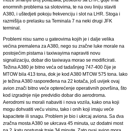
enormnih problema sa slotovima, te na ovu liniju staviti
A380, i uštedjeti pokoju frekvenciju i slot na LHR. Stoga i
razmišlja o prelasku sa Teminala 7 na neki drugi JFK
terminal.
Problemi nisu samo u gateovima kojih je i dalje velika
većina premalena za A380, nego su zračne luke morale na
postojećim pistama i taxiwayima napraviti novu
signalizaciju, dobar dio taxiwaya morao se modificirati.
Težina A380 je bitno veća od tadašnjeg 747-400 čije je
MTOW bila 413 tona, dok je kod A380 MTOW 575 tona. Iako
je težina A380 raspoređena na 22 kotača, još uvijek ovaj
avion znači bitno veće opterećenje operativnih površina, što
kod izgradnje nije predvidio dobar dio aerodroma.
Aerodromi su morali nabaviti i nova vozila, kako ona koji
mogu dohvatiti veću visinu, tako i onih koji imaju veće
kapacitete ili snagu. Problem je bio i ukrcaj aviona. Sa dva
zračna mosta A380 se ukrcava 45 minuta, uz dodatni most
na 2. katu postupak traje 34 minute. Zato ovaj avion mora