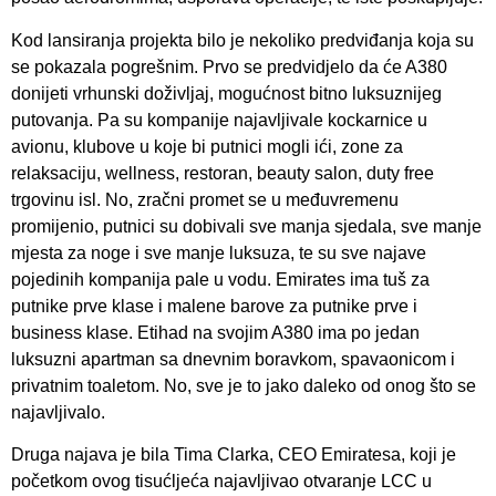
Kod lansiranja projekta bilo je nekoliko predviđanja koja su
se pokazala pogrešnim. Prvo se predvidjelo da će A380
donijeti vrhunski doživljaj, mogućnost bitno luksuznijeg
putovanja. Pa su kompanije najavljivale kockarnice u
avionu, klubove u koje bi putnici mogli ići, zone za
relaksaciju, wellness, restoran, beauty salon, duty free
trgovinu isl. No, zračni promet se u međuvremenu
promijenio, putnici su dobivali sve manja sjedala, sve manje
mjesta za noge i sve manje luksuza, te su sve najave
pojedinih kompanija pale u vodu. Emirates ima tuš za
putnike prve klase i malene barove za putnike prve i
business klase. Etihad na svojim A380 ima po jedan
luksuzni apartman sa dnevnim boravkom, spavaonicom i
privatnim toaletom. No, sve je to jako daleko od onog što se
najavljivalo.
Druga najava je bila Tima Clarka, CEO Emiratesa, koji je
početkom ovog tisućljeća najavljivao otvaranje LCC u