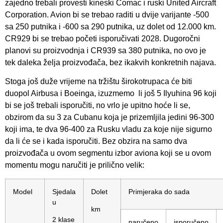
zajedno trebali provesti kineski Comac i ruski United Aircraft
Corporation. Avion bi se trebao raditi u dvije varijante -500
sa 250 putnika i -600 sa 290 putnika, uz dolet od 12.000 km.
CR929 bi se trebao početi isporučivati 2028. Dugoročni
planovi su proizvodnja i CR939 sa 380 putnika, no ovo je
tek daleka želja proizvođača, bez ikakvih konkretnih najava.
Stoga još duže vrijeme na tržištu širokotrupaca će biti
duopol Airbusa i Boeinga, izuzmemo li još 5 Ilyuhina 96 koji
bi se još trebali isporučiti, no vrlo je upitno hoće li se,
obzirom da su 3 za Cubanu koja je prizemljila jedini 96-300
koji ima, te dva 96-400 za Rusku vladu za koje nije sigurno
da li će se i kada isporučiti. Bez obzira na samo dva
proizvođača u ovom segmentu izbor aviona koji se u ovom
momentu mogu naručiti je prilično velik:
Model
Sjedala
Dolet
Primjeraka do sada
u
km
2 klase
naručeno
isporučeno