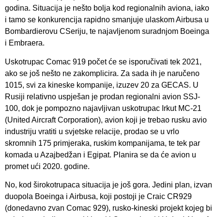
godina. Situacija je nešto bolja kod regionalnih aviona, iako
i tamo se konkurencija rapidno smanjuje ulaskom Airbusa u
Bombardierovu CSeriju, te najavljenom suradnjom Boeinga
i Embraera.
Uskotrupac Comac 919 počet će se isporučivati tek 2021,
ako se još nešto ne zakomplicira. Za sada ih je naručeno
1015, svi za kineske kompanije, izuzev 20 za GECAS. U
Rusiji relativno uspješan je prodan regionalni avion SSJ-
100, dok je pompozno najavljivan uskotrupac Irkut MC-21
(United Aircraft Corporation), avion koji je trebao rusku avio
industriju vratiti u svjetske relacije, prodao se u vrlo
skromnih 175 primjeraka, ruskim kompanijama, te tek par
komada u Azajbedžan i Egipat. Planira se da će avion u
promet ući 2020. godine.
No, kod širokotrupaca situacija je još gora. Jedini plan, izvan
duopola Boeinga i Airbusa, koji postoji je Craic CR929
(donedavno zvan Comac 929), rusko-kineski projekt kojeg bi