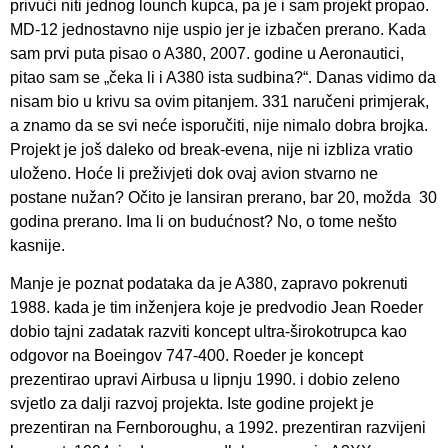
privući niti jednog lounch kupca, pa je i sam projekt propao.
MD-12 jednostavno nije uspio jer je izbačen prerano. Kada
sam prvi puta pisao o A380, 2007. godine u Aeronautici,
pitao sam se „čeka li i A380 ista sudbina?“. Danas vidimo da
nisam bio u krivu sa ovim pitanjem. 331 naručeni primjerak,
a znamo da se svi neće isporučiti, nije nimalo dobra brojka.
Projekt je još daleko od break-evena, nije ni izbliza vratio
uloženo. Hoće li preživjeti dok ovaj avion stvarno ne
postane nužan? Očito je lansiran prerano, bar 20, možda 30
godina prerano. Ima li on budućnost? No, o tome nešto
kasnije.
Manje je poznat podataka da je A380, zapravo pokrenuti
1988. kada je tim inženjera koje je predvodio Jean Roeder
dobio tajni zadatak razviti koncept ultra-širokotrupca kao
odgovor na Boeingov 747-400. Roeder je koncept
prezentirao upravi Airbusa u lipnju 1990. i dobio zeleno
svjetlo za dalji razvoj projekta. Iste godine projekt je
prezentiran na Fernboroughu, a 1992. prezentiran razvijeni