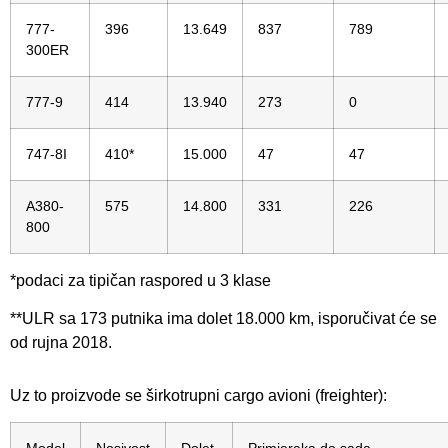
777-
396
13.649
837
789
300ER
777-9
414
13.940
273
0
747-8I
410*
15.000
47
47
A380-
575
14.800
331
226
800
*podaci za tipičan raspored u 3 klase
**ULR sa 173 putnika ima dolet 18.000 km, isporučivat će se
od rujna 2018.
Uz to proizvode se širkotrupni cargo avioni (freighter):