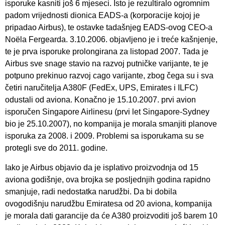
isporuke kasniti još 6 mjeseci. Isto je rezultiralo ogromnim
padom vrijednosti dionica EADS-a (korporacije kojoj je
pripadao Airbus), te ostavke tadašnjeg EADS-ovog CEO-a
Noëla Fergearda. 3.10.2006. objavljeno je i treće kašnjenje,
te je prva isporuke prolongirana za listopad 2007. Tada je
Airbus sve snage stavio na razvoj putničke varijante, te je
potpuno prekinuo razvoj cago varijante, zbog čega su i sva
četiri naručitelja A380F (FedEx, UPS, Emirates i ILFC)
odustali od aviona. Konačno je 15.10.2007. prvi avion
isporučen Singapore Airlinesu (prvi let Singapore-Sydney
bio je 25.10.2007), no kompanija je morala smanjiti planove
isporuka za 2008. i 2009. Problemi sa isporukama su se
protegli sve do 2011. godine.
Iako je Airbus objavio da je isplativo proizvodnja od 15
aviona godišnje, ova brojka se posljednjih godina rapidno
smanjuje, radi nedostatka narudžbi. Da bi dobila
ovogodišnju narudžbu Emiratesa od 20 aviona, kompanija
je morala dati garancije da će A380 proizvoditi još barem 10