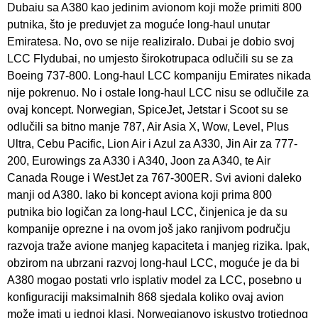
Dubaiu sa A380 kao jedinim avionom koji može primiti 800
putnika, što je preduvjet za moguće long-haul unutar
Emiratesa. No, ovo se nije realiziralo. Dubai je dobio svoj
LCC Flydubai, no umjesto širokotrupaca odlučili su se za
Boeing 737-800. Long-haul LCC kompaniju Emirates nikada
nije pokrenuo. No i ostale long-haul LCC nisu se odlučile za
ovaj koncept. Norwegian, SpiceJet, Jetstar i Scoot su se
odlučili sa bitno manje 787, Air Asia X, Wow, Level, Plus
Ultra, Cebu Pacific, Lion Air i Azul za A330, Jin Air za 777-
200, Eurowings za A330 i A340, Joon za A340, te Air
Canada Rouge i WestJet za 767-300ER. Svi avioni daleko
manji od A380. Iako bi koncept aviona koji prima 800
putnika bio logičan za long-haul LCC, činjenica je da su
kompanije oprezne i na ovom još jako ranjivom području
razvoja traže avione manjeg kapaciteta i manjeg rizika. Ipak,
obzirom na ubrzani razvoj long-haul LCC, moguće je da bi
A380 mogao postati vrlo isplativ model za LCC, posebno u
konfiguraciji maksimalnih 868 sjedala koliko ovaj avion
može imati u jednoj klasi. Norwegianovo iskustvo trotjednog