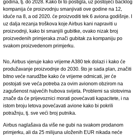
godina, tj. do 2028. Kako bi to postigla, uz postojeći backlog
kompanija će proizvodnju smanjivati ove godine na 12,
iduće na 8, a od 2020. će proizvoditi tek 6 aviona godišnje. I
uz dalja rezanja troškova koje Airbus kani napraviti u
proizvodnji, kako bi smanjili gubitke, ovako nizak broj
proizvedenih primjeraka znači gubitak za kompaniju po
svakom proizvedenom primjerku.
No, Airbus vjeruje kako vrijeme A380 tek dolazi i kako će
produžavanje proizvodnje do 2030. što je sada plan, značiti
bitno veće narudžbe kako će vrijeme odmicati, jer će
postojati sve veća potreba za ovim avionom obzirom na
zagušenost najvećih hubova svijeta. Problemi sa slotovima
znače da će prijevoznici morati povećavati kapacitete, i na
istom broju letova povećavati avione kako bi pokrili
potražnju, tj. sve veći broj putnika.
Airbus naglašava da više ne gubi na svakom prodanom
primjerku, ali da 25 milijuna uloženih EUR nikada neće