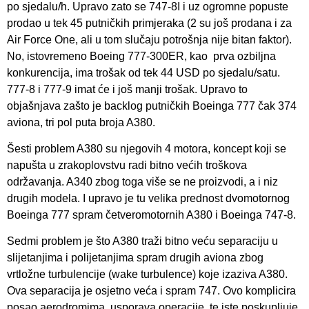
po sjedalu/h. Upravo zato se 747-8I i uz ogromne popuste
prodao u tek 45 putničkih primjeraka (2 su još prodana i za
Air Force One, ali u tom slučaju potrošnja nije bitan faktor).
No, istovremeno Boeing 777-300ER, kao prva ozbiljna
konkurencija, ima trošak od tek 44 USD po sjedalu/satu.
777-8 i 777-9 imat će i još manji trošak. Upravo to
objašnjava zašto je backlog putničkih Boeinga 777 čak 374
aviona, tri pol puta broja A380.
Šesti problem A380 su njegovih 4 motora, koncept koji se
napušta u zrakoplovstvu radi bitno većih troškova
održavanja. A340 zbog toga više se ne proizvodi, a i niz
drugih modela. I upravo je tu velika prednost dvomotornog
Boeinga 777 spram četveromotornih A380 i Boeinga 747-8.
Sedmi problem je što A380 traži bitno veću separaciju u
slijetanjima i polijetanjima spram drugih aviona zbog
vrtložne turbulencije (wake turbulence) koje izaziva A380.
Ova separacija je osjetno veća i spram 747. Ovo komplicira
posao aerodromima, usporava operacije, te iste poskupljuje.