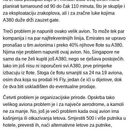
planirati turnaround od 90 do čak 110 minuta, što je skuplje i
za eksploataciju zrakoplova, ali i za zračne luke kojima
A380 duže drži zauzet gate.
Treći problem je napuniti ovako velik avion. To može tek par
kompanija i na par najfrekventnijih linija. Emirates se upravo
pronašao u tim avionima i preko 40% njihove flote su A380.
Njima nije problem napuniti ovaj avion. No, Singapore ne
samo da ne želi kupiti još A380, nego se rješava postojećih.
Iako im još nisu ni isporučeni svi A380, prve primjerke
izbacuju iz flote. Stoga će flotu smanjiti sa 24 na 19 aviona,
osim dva koja su prodali Hi Fly, jedan će ići u dijelove, dok
će dva biti uskladišten do eventualne prodaje.
Četvrti problem je organizacijske prirode. Opskrba tako
velikog aviona problem je i za najveće aerodrome, a kamoli
ne za manje. No, još je veći problem kada ovaj avion ima
kašnjenja ili otkazivanja letova. Smjestiti 500 i više putnika u
hotele, prevesti ih, naći alternativne letove za putnike,