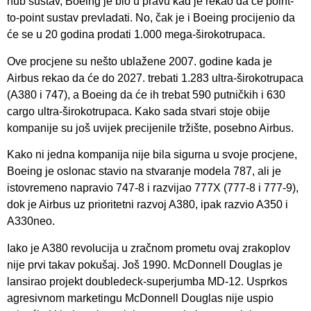
hub sustav, Boeing je bio u pravu kad je rekao da će point-
to-point sustav prevladati. No, čak je i Boeing procijenio da
će se u 20 godina prodati 1.000 mega-širokotrupaca.
Ove procjene su nešto ublažene 2007. godine kada je
Airbus rekao da će do 2027. trebati 1.283 ultra-širokotrupaca
(A380 i 747), a Boeing da će ih trebat 590 putničkih i 630
cargo ultra-širokotrupaca. Kako sada stvari stoje obije
kompanije su još uvijek precijenile tržište, posebno Airbus.
Kako ni jedna kompanija nije bila sigurna u svoje procjene,
Boeing je oslonac stavio na stvaranje modela 787, ali je
istovremeno napravio 747-8 i razvijao 777X (777-8 i 777-9),
dok je Airbus uz prioritetni razvoj A380, ipak razvio A350 i
A330neo.
Iako je A380 revolucija u zračnom prometu ovaj zrakoplov
nije prvi takav pokušaj. Još 1990. McDonnell Douglas je
lansirao projekt doubledeck-superjumba MD-12. Usprkos
agresivnom marketingu McDonnell Douglas nije uspio