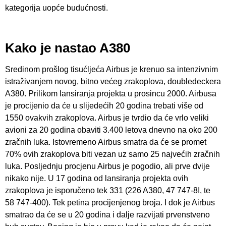
kategorija uopće budućnosti.
Kako je nastao A380
Sredinom prošlog tisućljeća Airbus je krenuo sa intenzivnim
istraživanjem novog, bitno većeg zrakoplova, doubledeckera
A380. Prilikom lansiranja projekta u prosincu 2000. Airbusa
je procijenio da će u slijedećih 20 godina trebati više od
1550 ovakvih zrakoplova. Airbus je tvrdio da će vrlo veliki
avioni za 20 godina obaviti 3.400 letova dnevno na oko 200
zračnih luka. Istovremeno Airbus smatra da će se promet
70% ovih zrakoplova biti vezan uz samo 25 najvećih zračnih
luka. Posljednju procjenu Airbus je pogodio, ali prve dvije
nikako nije. U 17 godina od lansiranja projekta ovih
zrakoplova je isporučeno tek 331 (226 A380, 47 747-8I, te
58 747-400). Tek petina procijenjenog broja. I dok je Airbus
smatrao da će se u 20 godina i dalje razvijati prvenstveno