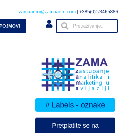
zamaaero@zamaaero.com
| +385(0)1/3465886
 POJMOVI
# Labels - oznake
Pretplatite se na