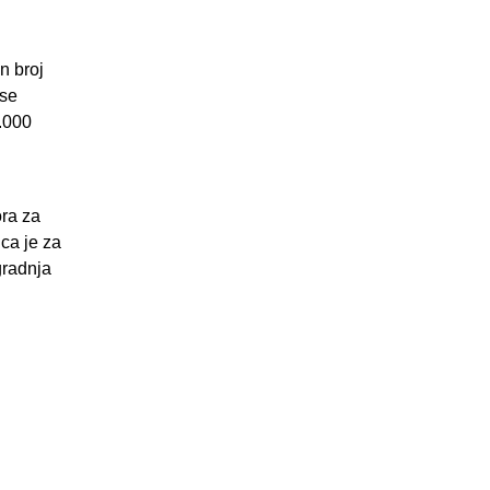
n broj
 se
.000
ora za
ica je za
gradnja