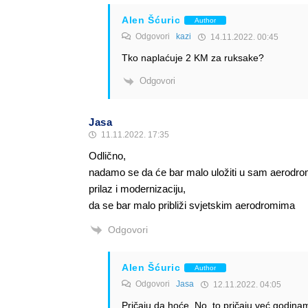
Alen Šćuric
Author
Odgovori
kazi
14.11.2022. 00:45
Tko naplaćuje 2 KM za ruksake?
Odgovori
Jasa
11.11.2022. 17:35
Odlično,
nadamo se da će bar malo uložiti u sam aerodro
prilaz i modernizaciju,
da se bar malo približi svjetskim aerodromima
Odgovori
Alen Šćuric
Author
Odgovori
Jasa
12.11.2022. 04:05
Pričaju da hoće. No, to pričaju već godina