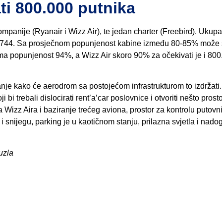
ti 800.000 putnika
ompanije (Ryanair i Wizz Air), te jedan charter (Freebird). Ukupa
 903.744. Sa prosječnom popunjenost kabine između 80-85% može
ma popunjenost 94%, a Wizz Air skoro 90% za očekivati je i 800
anje kako će aerodrom sa postojećom infrastrukturom to izdržati.
i bi trebali dislocirati rent’a’car poslovnice i otvoriti nešto prost
ja Wizz Aira i baziranje trećeg aviona, prostor za kontrolu putovn
i i snijegu, parking je u kaotičnom stanju, prilazna svjetla i nado
uzla