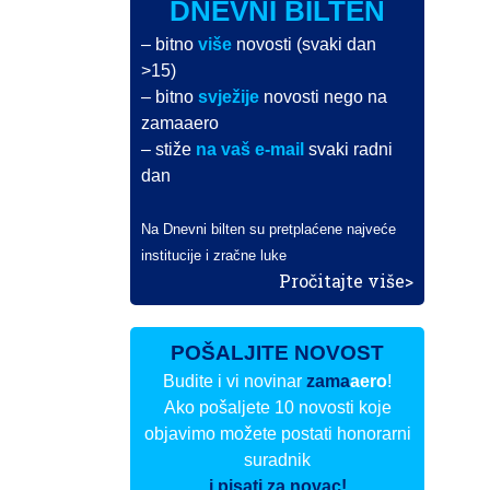
DNEVNI BILTEN
– bitno
više
novosti (svaki dan
>15)
– bitno
svježije
novosti nego na
zamaaero
– stiže
na vaš e-mail
svaki radni
dan
Na Dnevni bilten su pretplaćene najveće
institucije i zračne luke
Pročitajte više>
POŠALJITE NOVOST
Budite i vi novinar
zama
aero
!
Ako pošaljete 10 novosti koje
objavimo možete postati honorarni
suradnik
i pisati za novac!