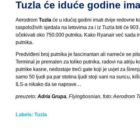
Tuzla će iduće godine ima
Aerodrom
Tuzla
će u idućoj godini imati dvije redovne k
raspoloživih sjedala na letovima za i iz Tuzla biti će
očekivati oko 750.000 putnika. Kako Ryanair već sada i
putnika.
Predviđeni broj putnika je fascinantan ali nameće se pit
Terminal je premalen za toliko putnika, radovi na atriju koj
putnike kasne, nedostaje treći gate koji je uvjet za širen
samo 50 ljudi pa par stotina ljudi stoji vani na suncu, kiš
ILS-a nikako da se naprave…
preuzeto:
Adria Grupa
, Flyingbosnian, foto: Aerodrom T
Labels:
Tuzla