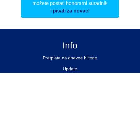
možete postati honorarni suradnik
i pisati za novac!
Info
Pretplata na dnevne biltene
Update
O nama
Kontakt
Impressum
Privacy Policy