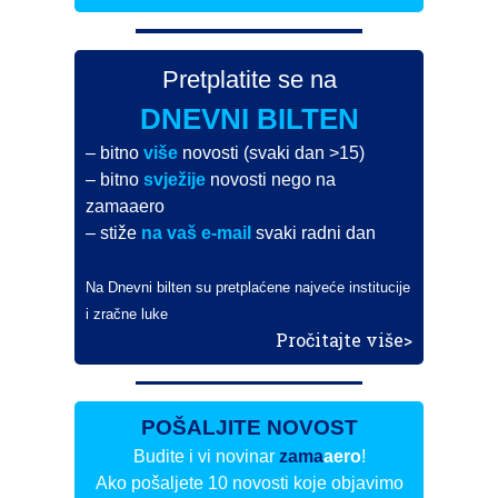
Pretplatite se na
DNEVNI BILTEN
– bitno
više
novosti (svaki dan >15)
– bitno
svježije
novosti nego na
zamaaero
– stiže
na vaš e-mail
svaki radni dan
Na Dnevni bilten su pretplaćene najveće institucije
i zračne luke
Pročitajte više>
POŠALJITE NOVOST
Budite i vi novinar
zama
aero
!
Ako pošaljete 10 novosti koje objavimo