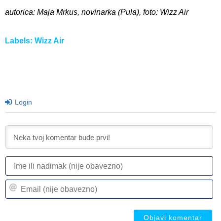
autorica: Maja Mrkus, novinarka (Pula), foto: Wizz Air
Labels:
Wizz Air
Login
I
ili
n
Em
(n
(n
ob
ob