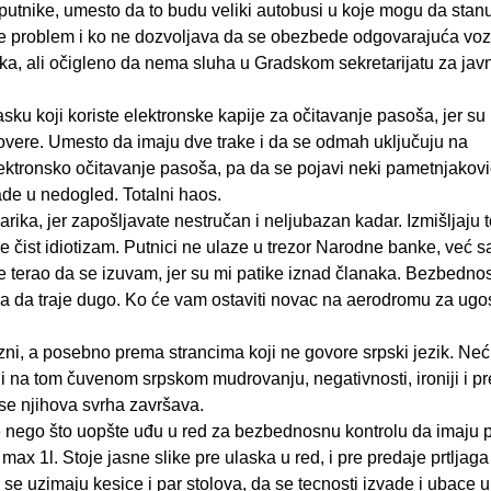
putnike, umesto da to budu veliki autobusi u koje mogu da stanu 
de problem i ko ne dozvoljava da se obezbede odgovarajuća vozi
ka, ali očigleno da nema sluha u Gradskom sekretarijatu za javn
ku koji koriste elektronske kapije za očitavanje pasoša, jer su
overe. Umesto da imaju dve trake i da se odmah uključuju na
ktronsko očitavanje pasoša, pa da se pojavi neki pametnjakovi
ade u nedogled. Totalni haos.
ika, jer zapošljavate nestručan i neljubazan kadar. Izmišljaju 
 je čist idiotizam. Putnici ne ulaze u trezor Narodne banke, već 
je terao da se izuvam, jer su mi patike iznad članaka. Bezbedno
eba da traje dugo. Ko će vam ostaviti novac na aerodromu za ugos
zni, a posebno prema strancima koji ne govore srpski jezik. Ne
 na tom čuvenom srpskom mudrovanju, negativnosti, ironiji i pr
 se njihova svrha završava.
e nego što uopšte uđu u red za bezbednosnu kontrolu da imaju 
x 1l. Stoje jasne slike pre ulaska u red, i pre predaje prtljaga
se uzimaju kesice i par stolova, da se tecnosti izvade i ubace u