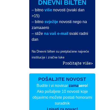
DNEVNI BILTEN
– bitno
više
novosti (svaki dan
>15)
– bitno
svježije
novosti nego na
zamaaero
– stiže
na vaš e-mail
svaki radni
dan
Na Dnevni bilten su pretplaćene najveće
institucije i zračne luke
Pročitajte više>
POŠALJITE NOVOST
Budite i vi novinar
zama
aero
!
Ako pošaljete 10 novosti koje
objavimo možete postati honorarni
suradnik
i pisati za novac!