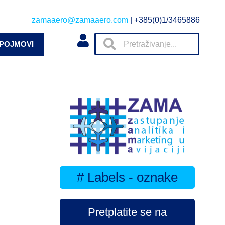
zamaaero@zamaaero.com
| +385(0)1/3465886
 POJMOVI
# Labels - oznake
Pretplatite se na