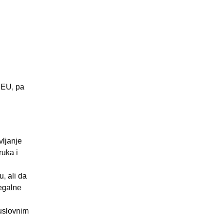
 EU, pa
vljanje
ruka i
, ali da
egalne
euslovnim