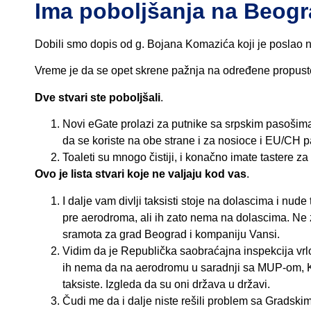
Ima poboljšanja na Beogr
Dobili smo dopis od g. Bojana Komazića koji je poslao na 
Vreme je da se opet skrene pažnja na određene propust
Dve stvari ste poboljšali
.
Novi eGate prolazi za putnike sa srpskim pasoši
da se koriste na obe strane i za nosioce i EU/CH 
Toaleti su mnogo čistiji, i konačno imate tastere za
Ovo je lista stvari koje ne valjaju kod vas
.
I dalje vam divlji taksisti stoje na dolascima i nu
pre aerodroma, ali ih zato nema na dolascima. Ne 
sramota za grad Beograd i kompaniju Vansi.
Vidim da je Republička saobraćajna inspekcija vrlo
ih nema da na aerodromu u saradnji sa MUP-om, 
taksiste. Izgleda da su oni država u državi.
Čudi me da i dalje niste rešili problem sa Gradski