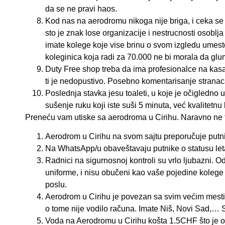
da se ne pravi haos.
Kod nas na aerodromu nikoga nije briga, i ceka se 
sto je znak lose organizacije i nestrucnosti osoblja
imate kolege koje vise brinu o svom izgledu umest
koleginica koja radi za 70.000 ne bi morala da glumi
Duty Free shop treba da ima profesionalce na kas
ti je nedopustivo. Posebno komentarisanje stranac
Poslednja stavka jesu toaleti, u koje je očigledno
sušenje ruku koji iste suši 5 minuta, već kvalitetn
Preneću vam utiske sa aerodroma u Cirihu. Naravno ne t
Aerodrom u Cirihu na svom sajtu preporučuje putnik
Na WhatsApp/u obaveštavaju putnike o statusu let
Radnici na sigurnosnoj kontroli su vrlo ljubazni. Od
uniforme, i nisu obučeni kao vaše pojedine kolege 
poslu.
Aerodrom u Cirihu je povezan sa svim većim mestim
o tome nije vodilo računa. Imate Niš, Novi Sad,…
Voda na Aerodromu u Cirihu košta 1.5CHF što je ok