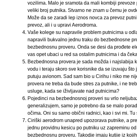
vozilima. Malo je sramota da mali kombiji prevoze 
veliki broj putnika. Stvarno ne znam u čemu je ov
Može da se zaradi lep iznos novca za prevoz putni
prevoz, ali i u upravi Aerodroma.
Vaše kolege su napravile problem putnicima u odlas
napravili bukvalno jednu traku do bezbednosne pr
bezbednosnu proveru. Onda se desi da prođete ele
vas opet ubaci u red sa ostalim putnicima i da ček
Bezbednosna provera je sada možda i najslabija kar
vodu i teraju skoro sve korisnike da se izuvaju što
putuju avionom. Sad sam bio u Cirihu i niko me ni
provera ne treba da bude stres za putnike, i ne tr
usluge, kada se iživljavate nad putnicima?
Pojedinci na bezbednosnoj proveri su vrlo neljuba
generalizujem, samo je potrebno da se malo poradi
očima. Oni su samo obični radnici, kao i svi mi. Tu
Ciriški aerodrom unapred upozorava putnike, a pr
jednu providnu kesicu po putniku uz zapreminu od ma
bezbednosnu proveru. Takodje imaju kutije iz kojih 