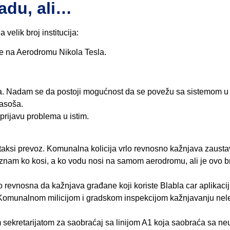
adu, ali…
velik broj institucija:
e na Aerodromu Nikola Tesla.
ma. Nadam se da postoji mogućnost da se povežu sa sistemom u
pasoša.
 prijavu problema u istim.
de taksi prevoz. Komunalna kolicija vrlo revnosno kažnjava zausta
znam ko kosi, a ko vodu nosi na samom aerodromu, ali je ovo b
 revnosna da kažnjava građane koji koriste Blabla car aplikaciju
Komunalnom milicijom i gradskom inspekcijom kažnjavanju nel
m sekretarijatom za saobraćaj sa linijom A1 koja saobraća sa n