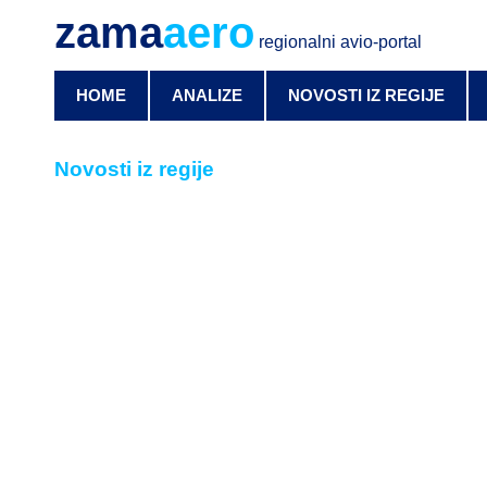
zama
aero
regionalni avio-portal
HOME
ANALIZE
NOVOSTI IZ REGIJE
Novosti iz regije