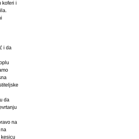
koferi i
la.
i
ć i da
toplu
samo
sna
titeljske
ću da
evrtanju
pravo na
 na
 kesicu