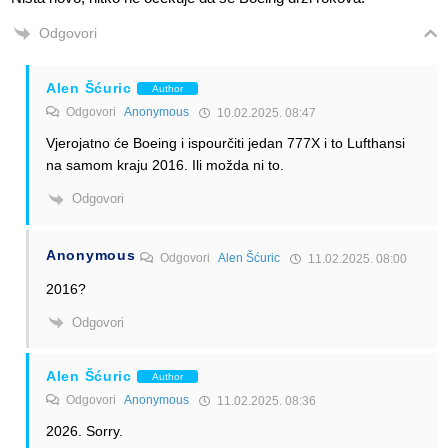
Odgovori
Alen Šćuric
Author
Odgovori
Anonymous
10.02.2025. 08:47
Vjerojatno će Boeing i ispourčiti jedan 777X i to Lufthansi
na samom kraju 2016. Ili možda ni to.
Odgovori
Anonymous
Odgovori
Alen Šćuric
11.02.2025. 08:00
2016?
Odgovori
Alen Šćuric
Author
Odgovori
Anonymous
11.02.2025. 08:36
2026. Sorry.