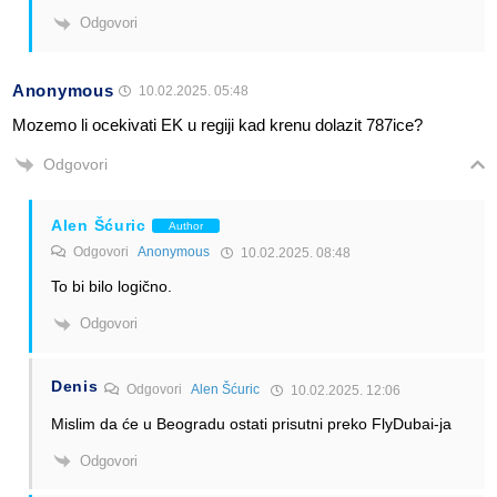
Odgovori
Anonymous
10.02.2025. 05:48
Mozemo li ocekivati EK u regiji kad krenu dolazit 787ice?
Odgovori
Alen Šćuric
Author
Odgovori
Anonymous
10.02.2025. 08:48
To bi bilo logično.
Odgovori
Denis
Odgovori
Alen Šćuric
10.02.2025. 12:06
Mislim da će u Beogradu ostati prisutni preko FlyDubai-ja
Odgovori