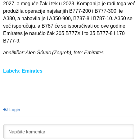
2027, a moguće čak i tek u 2028. Kompanija je radi toga već
produžila operacije najstarijih B777-200 i B777-300, te
A380, a nabavila je i A350-900, B787-8 i B787-10. A350 se
već isporučuju, a B787 će se isporučivati od ove godine.
Emirates je naručio čak 205 B777X i to 35 B777-8 i 170
B777-9.
analitičar: Alen Šćuric (Zagreb), foto: Emirates
Labels:
Emirates
Login