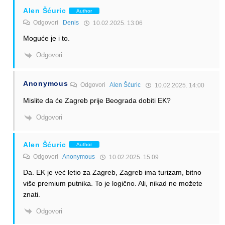
Alen Šćuric
Author
Odgovori
Denis
10.02.2025. 13:06
Moguće je i to.
Odgovori
Anonymous
Odgovori
Alen Šćuric
10.02.2025. 14:00
Mislite da će Zagreb prije Beograda dobiti EK?
Odgovori
Alen Šćuric
Author
Odgovori
Anonymous
10.02.2025. 15:09
Da. EK je već letio za Zagreb, Zagreb ima turizam, bitno
više premium putnika. To je logično. Ali, nikad ne možete
znati.
Odgovori