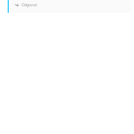
Odgovori
# Labels - oznake