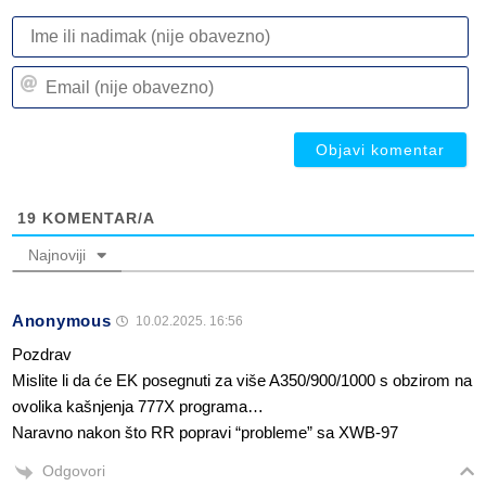
I
ili
n
Em
(n
(n
ob
ob
19
KOMENTAR/A
Najnoviji
Anonymous
10.02.2025. 16:56
Pozdrav
Mislite li da će EK posegnuti za više A350/900/1000 s obzirom na
ovolika kašnjenja 777X programa…
Naravno nakon što RR popravi “probleme” sa XWB-97
Odgovori