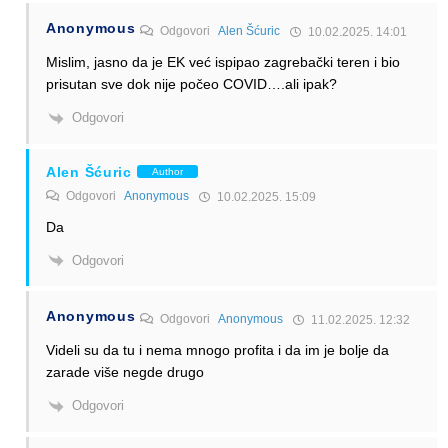
Anonymous
Odgovori
Alen Šćuric
10.02.2025. 14:01
Mislim, jasno da je EK već ispipao zagrebački teren i bio
prisutan sve dok nije počeo COVID….ali ipak?
Odgovori
Alen Šćuric
Author
Odgovori
Anonymous
10.02.2025. 15:09
Da
Odgovori
Anonymous
Odgovori
Anonymous
11.02.2025. 12:32
Videli su da tu i nema mnogo profita i da im je bolje da
zarade više negde drugo
Odgovori