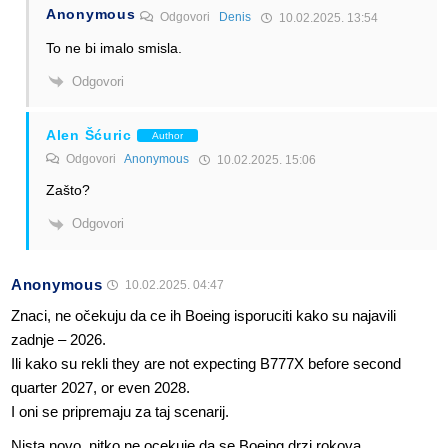
Anonymous
Odgovori
Denis
10.02.2025. 13:54
To ne bi imalo smisla.
Odgovori
Alen Šćuric
Author
Odgovori
Anonymous
10.02.2025. 15:06
Zašto?
Odgovori
Anonymous
10.02.2025. 04:47
Znaci, ne očekuju da ce ih Boeing isporuciti kako su najavili
zadnje – 2026.
Ili kako su rekli they are not expecting B777X before second
quarter 2027, or even 2028.
I oni se pripremaju za taj scenarij.
Nista novo, nitko ne ocekuje da se Boeing drzi rokova.