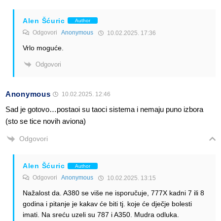
Alen Šćuric
Author
Odgovori
Anonymous
10.02.2025. 17:36
Vrlo moguće.
Odgovori
Anonymous
10.02.2025. 12:46
Sad je gotovo…postaoi su taoci sistema i nemaju puno izbora
(sto se tice novih aviona)
Odgovori
Alen Šćuric
Author
Odgovori
Anonymous
10.02.2025. 13:15
Nažalost da. A380 se više ne isporučuje, 777X kadni 7 ili 8
godina i pitanje je kakav će biti tj. koje će dječje bolesti
imati. Na sreću uzeli su 787 i A350. Mudra odluka.