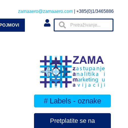
zamaaero@zamaaero.com
| +385(0)1/3465886
 POJMOVI
# Labels - oznake
Pretplatite se na