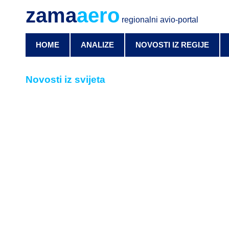
zama
aero
regionalni avio-portal
HOME
ANALIZE
NOVOSTI IZ REGIJE
Novosti iz svijeta