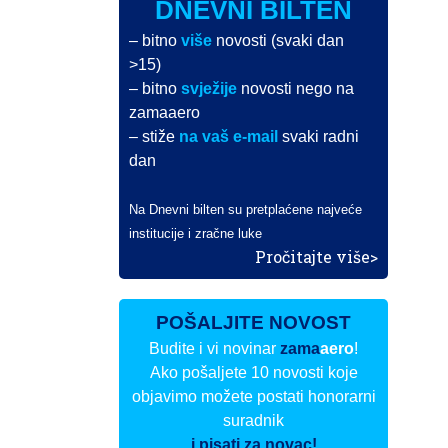
DNEVNI BILTEN
– bitno
više
novosti (svaki dan
>15)
– bitno
svježije
novosti nego na
zamaaero
– stiže
na vaš e-mail
svaki radni
dan
Na Dnevni bilten su pretplaćene najveće
institucije i zračne luke
Pročitajte više>
POŠALJITE NOVOST
Budite i vi novinar
zama
aero
!
Ako pošaljete 10 novosti koje
objavimo možete postati honorarni
suradnik
i pisati za novac!