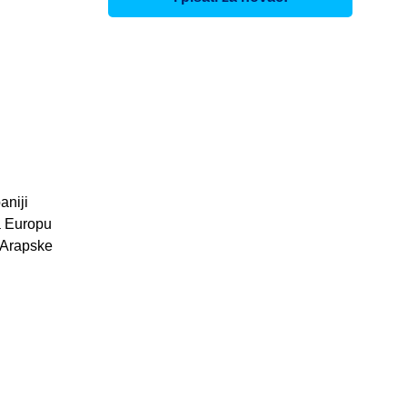
aniji
za Europu
e Arapske