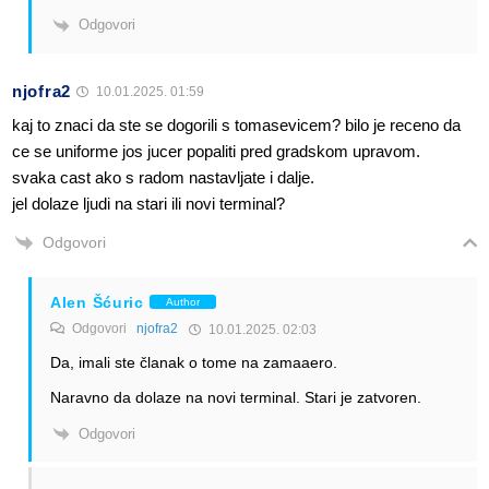
Odgovori
njofra2
10.01.2025. 01:59
kaj to znaci da ste se dogorili s tomasevicem? bilo je receno da
ce se uniforme jos jucer popaliti pred gradskom upravom.
svaka cast ako s radom nastavljate i dalje.
jel dolaze ljudi na stari ili novi terminal?
Odgovori
Alen Šćuric
Author
Odgovori
njofra2
10.01.2025. 02:03
Da, imali ste članak o tome na zamaaero.
Naravno da dolaze na novi terminal. Stari je zatvoren.
Odgovori