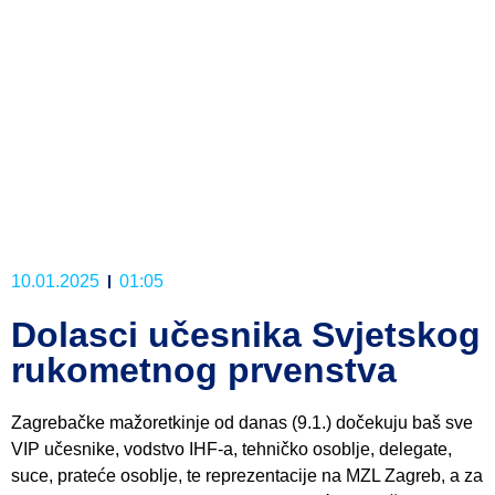
10.01.2025
01:05
Dolasci učesnika Svjetskog
rukometnog prvenstva
Zagrebačke mažoretkinje od danas (9.1.) dočekuju baš sve
VIP učesnike, vodstvo IHF-a, tehničko osoblje, delegate,
suce, prateće osoblje, te reprezentacije na MZL Zagreb, a za