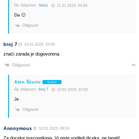
Odgovori
Istra1
11.01.2025. 04:05
Da 🙂
Odgovori
broj 7
10.01.2025. 10:45
znači zarada je dogovorena
Odgovori
Alen Šćuric
Author
Odgovori
broj 7
10.01.2025. 10:50
Je
Odgovori
Anonymous
10.01.2025. 08:50
Za doceke mazoretkinja. Vi niste voditelj diceka, ne lagati!