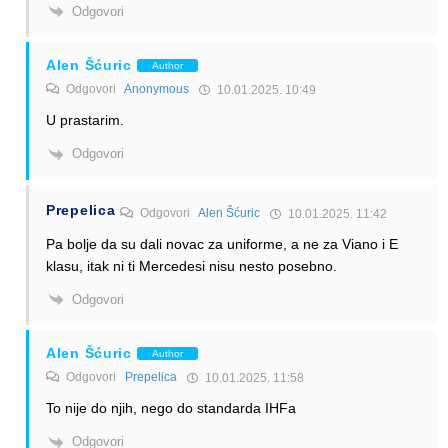
Odgovori
Alen Šćuric
Author
Odgovori
Anonymous
10.01.2025. 10:49
U prastarim.
Odgovori
Prepelica
Odgovori
Alen Šćuric
10.01.2025. 11:42
Pa bolje da su dali novac za uniforme, a ne za Viano i E
klasu, itak ni ti Mercedesi nisu nesto posebno.
Odgovori
Alen Šćuric
Author
Odgovori
Prepelica
10.01.2025. 11:58
To nije do njih, nego do standarda IHFa
Odgovori