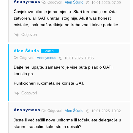
Anonymous
Odgovori
Alen Šćuric
10.01.2025. 07:09
Čovjekovo pitanje je na mjestu. Stari terminal je možda
zatvoren, ali GAT unutar istog nije. Ali, it was honest
mistake, ipak mažoretkinja ne treba znati takve podatke.
Odgovori
Alen Šćuric
Author
Odgovori
Anonymous
10.01.2025. 10:36
Dajte ne lupajte, zamaaero je vise puta pisao o GAT i
koristio ga.
Funkcioneri rukometa ne koriste GAT.
Odgovori
Anonymous
Odgovori
Alen Šćuric
10.01.2025. 10:32
Jeste li već sašili nove uniforme ili fočekujete delegacije u
starim i raspalim kako ste ih opisali?