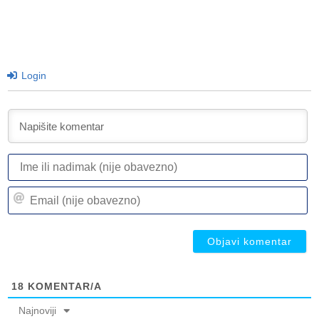
Login
I
ili
n
Em
(n
(n
ob
ob
18
KOMENTAR/A
Najnoviji