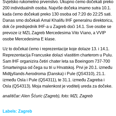
Svjetsko rukometno prvenstvo. Ukupno ćemo dočekati preko
200 individualnih osoba. Najviše dočeka imamo sutra 10.1.
kada ćemo dočekati preko 130 osoba od 7:20 do 22:25 sati.
Danas smo dočekali Amal Khalifu IHF generalnu direktoricu,
dok će predsjednik IHF-a u Zagreb doći 14.1. Sve osobe se
prevoze iz MZL Zagreb Mercedesima Vito Viano, a VVIP
osobe Mercedesima E klase.
Uz to dočekat ćemo i reprezentacije koje dolaze 13. i 14.1.
Reprezentacija Francuske dolazi vlastitim charterom u Pulu.
Sam IHF organizira četiri chater leta sa Boeingom 737-700
Smartwingsa od čega su tri u Hrvatskoj. Prvi je 20.1. između
Midtjyllands Aerodroma (Danska) i Pule (QS4310), 21.1.
između Osla i Pule (QS4311), te 31.1. između Zagreba i
Osla (QS4313). Moja malenkost je voditelj ureda za dočeke.
analitičar: Alen Šćuric (Zagreb), foto: MZL Zagreb
Labels:
Zagreb