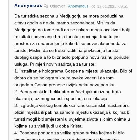
Anonymous
Odgovori
Anonymous
12.01.2025. 09:51
Da turisticka sezona u Medjugorju se mora produziti na
citavu godin a ne da imamo sezonalnost. Mislim da
Medjugorje na tome radi da se uskoro mogu ocekivati bolji
rezultati i povecanje broja turista i nocenja. Ima tu jos
prostora za unapredjenje kako bi se povecala ponuda za
turiste, Mislim da se treba raditi na privlacenju turista
dubljeg dzepa a to bi znacilo potpuno novu razinu ponude
usluga. Primjeri novih sadrzaja za turiste:
1. Instaliranje holograma Gospe na mjestu ukazanja. Bilo bi
dobro da se hologram kreira svake veceri i da tom
prigodom Gospa prenese uvijek neku novu poruku.
2. Panoramski let helikopterom/uvrtnjakom iznad brda
ukazanja, uz mogucnost i spustanja na lokaciju
3. Izgradnja velikog kompleksa ranokrscanskih nastambi u
blizini mjesta ili pak na samom mjestu ukazanja u kojima bi
turisti mogli biti smjesteni u uvjetima zivota slicnim onima u
kojima su zivjeli ljudi u doba Krista.
4. Posebne ponude za velike grupe turista kojima bi bilo
omoguceno da ucestvuju u predstavama u kojima se