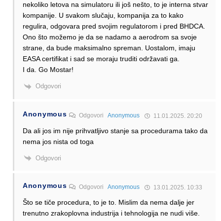
nekoliko letova na simulatoru ili još nešto, to je interna stvar
kompanije. U svakom slučaju, kompanija za to kako
regulira, odgovara pred svojim regulatorom i pred BHDCA.
Ono što možemo je da se nadamo a aerodrom sa svoje
strane, da bude maksimalno spreman. Uostalom, imaju
EASA certifikat i sad se moraju truditi održavati ga.
I da. Go Mostar!
Odgovori
Anonymous
Odgovori
Anonymous
11.01.2025. 20:20
Da ali jos im nije prihvatljivo stanje sa procedurama tako da
nema jos nista od toga
Odgovori
Anonymous
Odgovori
Anonymous
13.01.2025. 10:33
Što se tiče procedura, to je to. Mislim da nema dalje jer
trenutno zrakoplovna industrija i tehnologija ne nudi više.