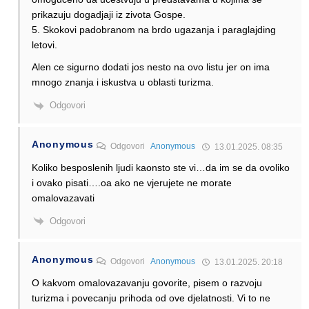
prikazuju dogadjaji iz zivota Gospe.
5. Skokovi padobranom na brdo ugazanja i paraglajding
letovi.
Alen ce sigurno dodati jos nesto na ovo listu jer on ima
mnogo znanja i iskustva u oblasti turizma.
Odgovori
Anonymous
Odgovori
Anonymous
13.01.2025. 08:35
Koliko besposlenih ljudi kaonsto ste vi…da im se da ovoliko
i ovako pisati….oa ako ne vjerujete ne morate
omalovazavati
Odgovori
Anonymous
Odgovori
Anonymous
13.01.2025. 20:18
O kakvom omalovazavanju govorite, pisem o razvoju
turizma i povecanju prihoda od ove djelatnosti. Vi to ne