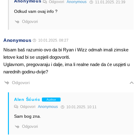
Anonymous
Odgovori
Anonymous
11.01.2025. 21:39
Odkud vam ovaj info ?
Odgovori
Anonymous
10.01.2025. 08:27
Nisam baš razumio ovo da bi Ryan i Wizz odmah imali zimske
letove kad bi se uspjeli dogovoriti.
Uglavnom, pregovaraju i dalje, ima li realne nade da će uspjeti u
narednih godinu-dvije?
Odgovori
Alen Šćuric
Author
Odgovori
Anonymous
10.01.2025. 10:11
Sam bog zna.
Odgovori