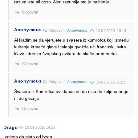
razumijete ali gosp. Alen razumije sto je najbitnije.
Odgovori
Anonymous
Odgovori
Anonymous
13.01.2025. 10:14
Al kladim se da vjerujete u švasera iz kumrofca koji između
kuhanja krmeće glave i talenja gvožđa uči francuski, svira
klavir i dresira švapskog ovčara da skače pred metak.
Odgovori
Anonymous
Odgovori
Anonymous
15.01.2025. 21:15
Švaseru iz Kumrofca ovi danas ne da nisu do koljena nego
ni do gležnja
Odgovori
Drago
10.01.2025. 14:58
Izgleda da nista od beca