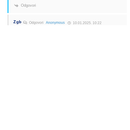
Odgovori
Zgb
Odgovori
Anonymous
10.01.2025. 10:22
Ne znam zašto pišete ako ste neupućeni. Ajde za početak
pogledajte koliko su lani charteri prevezli putnika iz Italije.
Nažalost, Međugorje je puno poljskih autobusa, a o linijama
ni riječi.
Odgovori
Alen Šćuric
Author
Odgovori
Zgb
10.01.2025. 10:48
Da
Odgovori
Anonymous
Odgovori
Alen Šćuric
13.01.2025. 01:34
Prema Vama Alene ispade u Mostar samo dolaze