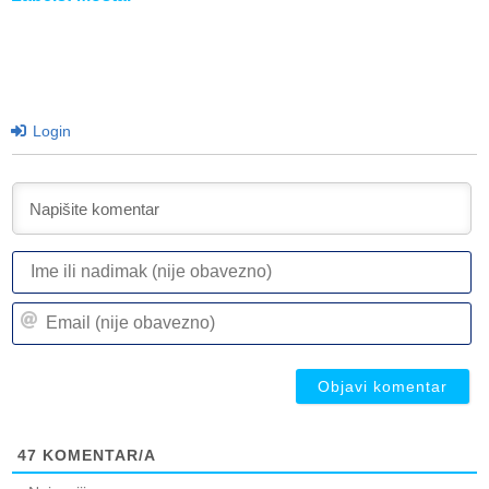
Login
I
ili
n
Em
(n
(n
ob
ob
47
KOMENTAR/A