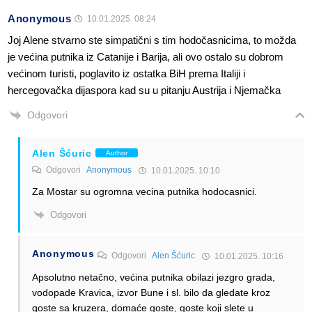
Anonymous
10.01.2025. 08:24
Joj Alene stvarno ste simpatični s tim hodočasnicima, to možda
je većina putnika iz Catanije i Barija, ali ovo ostalo su dobrom
većinom turisti, poglavito iz ostatka BiH prema Italiji i
hercegovačka dijaspora kad su u pitanju Austrija i Njemačka
Odgovori
Alen Šćuric
Author
Odgovori
Anonymous
10.01.2025. 10:10
Za Mostar su ogromna vecina putnika hodocasnici.
Odgovori
Anonymous
Odgovori
Alen Šćuric
10.01.2025. 10:16
Apsolutno netačno, većina putnika obilazi jezgro grada,
vodopade Kravica, izvor Bune i sl. bilo da gledate kroz
goste sa kruzera, domaće goste, goste koji slete u