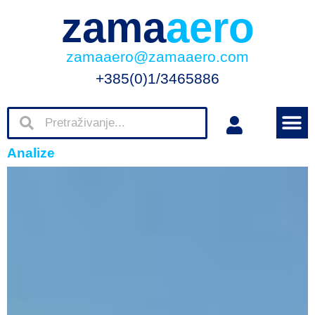
zama
aero
zamaaero@zamaaero.com
+385(0)1/3465886
Analize