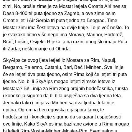
zimi. No, prošle zime je za Mostar letjela Croatia Airlines sa
Dash 8-400 tri puta tjedno za Zagreb, a ove zime osim
Croatie leti i Air Serbia tri puta tjedno za Beograd. Time
Mostar zimi ima šest letova na dvije linije. To je već nešto. To
je svakako bitno više nego ima Morava, Maribor, Portorož,
Brač, Lošinj, Osijek i Rijeka, a na razini onog što imaju Pula
ili Zadar, nešto manje od Ohrida.
SkyAlps će ovog ljeta letjeti iz Mostara za Rim, Napulj,
Bergamo, Palermo, Cataniu, Bari, Beč i Minhen. Sve linije
će se letjeti dva puta tjedno, osim Rima koji će letjeti tri puta
tjedno. No, bi li SkyAlps mogao letjeti zimske letove iz
Mostara? Bi! Linija za Rim zbog brojnih hodočasnika, turista
i konekcija sigurno da bi bila uspješna sa dva tjedna leta.
Jednako tako i linija za Minhen sa dva tjedna leta nije
upitna. Ogromna hercegovska dijaspora tamo, te
hodočasnici i konekcije sigurno da su garant uspješnosti
ove linije. Kako SkyAlps ima bazirane avione u Rimu mogao
bi letjeti Rim-Mostar-Minhen-Mostar-Rim. Eventualno u