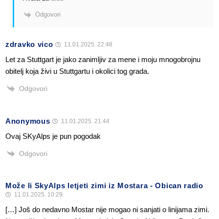
Odgovori
zdravko vico
11.01.2025. 22:48
Let za Stuttgart je jako zanimljiv za mene i moju mnogobrojnu
obitelj koja živi u Stuttgartu i okolici tog grada.
Odgovori
Anonymous
11.01.2025. 21:44
Ovaj SKyAlps je pun pogodak
Odgovori
Može li SkyAlps letjeti zimi iz Mostara - Obican radio
11.01.2025. 10:29
[…] Još do nedavno Mostar nije mogao ni sanjati o linijama zimi.