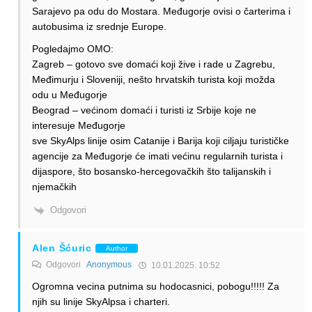
Sarajevo pa odu do Mostara. Međugorje ovisi o čarterima i
autobusima iz srednje Europe.
Pogledajmo OMO:
Zagreb – gotovo sve domaći koji žive i rade u Zagrebu,
Međimurju i Sloveniji, nešto hrvatskih turista koji možda
odu u Međugorje
Beograd – većinom domaći i turisti iz Srbije koje ne
interesuje Međugorje
sve SkyAlps linije osim Catanije i Barija koji ciljaju turističke
agencije za Međugorje će imati većinu regularnih turista i
dijaspore, što bosansko-hercegovačkih što talijanskih i
njemačkih
Odgovori
Alen Šćuric
Author
Odgovori
Anonymous
10.01.2025. 10:52
Ogromna vecina putnima su hodocasnici, pobogu!!!!! Za
njih su linije SkyAlpsa i charteri.