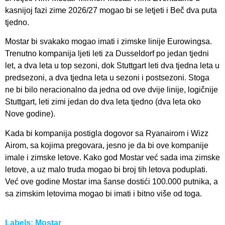
kasnijoj fazi zime 2026/27 mogao bi se letjeti i Beč dva puta
tjedno.
Mostar bi svakako mogao imati i zimske linije Eurowingsa.
Trenutno kompanija ljeti leti za Dusseldorf po jedan tjedni
let, a dva leta u top sezoni, dok Stuttgart leti dva tjedna leta u
predsezoni, a dva tjedna leta u sezoni i postsezoni. Stoga
ne bi bilo neracionalno da jedna od ove dvije linije, logičnije
Stuttgart, leti zimi jedan do dva leta tjedno (dva leta oko
Nove godine).
Kada bi kompanija postigla dogovor sa Ryanairom i Wizz
Airom, sa kojima pregovara, jesno je da bi ove kompanije
imale i zimske letove. Kako god Mostar već sada ima zimske
letove, a uz malo truda mogao bi broj tih letova poduplati.
Već ove godine Mostar ima šanse dostići 100.000 putnika, a
sa zimskim letovima mogao bi imati i bitno više od toga.
Labels:
Mostar