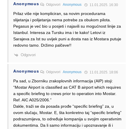
Anonymous
Odgovori
Anonymous
11.01.2025. 16:30
Prilaz više nije kompliciran, sa novim procedurama
slijetanja i polijetanja nema potrebe za obukom pilota.
Pegasus je već bio u posjeti i najavili su mogućnost linije za
Istanbul. Interesa za Tursku ima i te kako! Letovi iz
Sarajeva za Ist su uvijek puni a dosta nas iz Mostara putuje
redovno tamo. Držimo palčeve!!
Odgovori
Anonymous
Odgovori
Anonymous
11.01.2025. 18:06
Pa sad, u Zborniku zrakoplovnih informacija (AIP) stoji:
“Mostar Airport is classified as CAT B airport which requires
a specific briefing to crews prior to operation into Mostar.
Ref. AIC A025/2006.”
Dakle, traži se da posada prođe “specific briefing” za, u
ovom slučaju, Mostar. E, šta konkretno taj “specific briefing”
podrazumijeva, to određuje kompanija u svojim operativnim
dokumentima. Da li samo informaciju i upoznavanje ili i