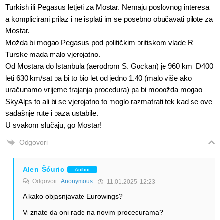
Turkish ili Pegasus letjeti za Mostar. Nemaju poslovnog interesa
a komplicirani prilaz i ne isplati im se posebno obučavati pilote za
Mostar.
Možda bi mogao Pegasus pod političkim pritiskom vlade R
Turske mada malo vjerojatno.
Od Mostara do Istanbula (aerodrom S. Gockan) je 960 km. D400
leti 630 km/sat pa bi to bio let od jedno 1.40 (malo više ako
uračunamo vrijeme trajanja procedura) pa bi mooožda mogao
SkyAlps to ali bi se vjerojatno to moglo razmatrati tek kad se ove
sadašnje rute i baza ustabile.
U svakom slučaju, go Mostar!
Odgovori
Alen Šćuric
Author
Odgovori
Anonymous
11.01.2025. 12:23
A kako objasnjavate Eurowings?
Vi znate da oni rade na novim procedurama?