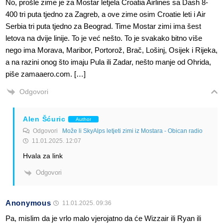
No, prošle zime je za Mostar letjela Croatia Airlines sa Dash 8-
400 tri puta tjedno za Zagreb, a ove zime osim Croatie leti i Air
Serbia tri puta tjedno za Beograd. Time Mostar zimi ima šest
letova na dvije linije. To je već nešto. To je svakako bitno više
nego ima Morava, Maribor, Portorož, Brač, Lošinj, Osijek i Rijeka,
a na razini onog što imaju Pula ili Zadar, nešto manje od Ohrida,
piše zamaaero.com. […]
Odgovori
Alen Šćuric
Author
Odgovori
Može li SkyAlps letjeti zimi iz Mostara - Obican radio
11.01.2025. 12:07
Hvala za link
Odgovori
Anonymous
11.01.2025. 09:36
Pa, mislim da je vrlo malo vjerojatno da će Wizzair ili Ryan ili