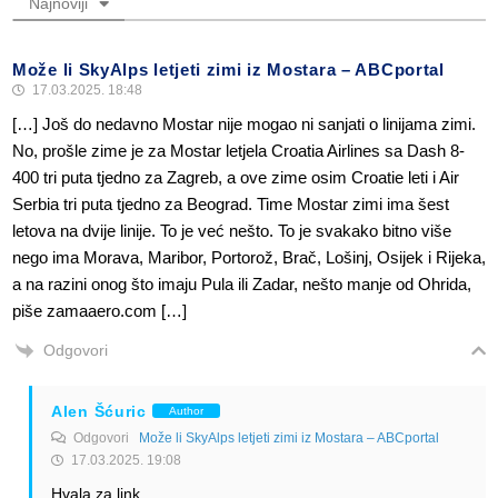
Najnoviji
Može li SkyAlps letjeti zimi iz Mostara – ABCportal
17.03.2025. 18:48
[…] Još do nedavno Mostar nije mogao ni sanjati o linijama zimi.
No, prošle zime je za Mostar letjela Croatia Airlines sa Dash 8-
400 tri puta tjedno za Zagreb, a ove zime osim Croatie leti i Air
Serbia tri puta tjedno za Beograd. Time Mostar zimi ima šest
letova na dvije linije. To je već nešto. To je svakako bitno više
nego ima Morava, Maribor, Portorož, Brač, Lošinj, Osijek i Rijeka,
a na razini onog što imaju Pula ili Zadar, nešto manje od Ohrida,
piše zamaaero.com […]
Odgovori
Alen Šćuric
Author
Odgovori
Može li SkyAlps letjeti zimi iz Mostara – ABCportal
17.03.2025. 19:08
Hvala za link.