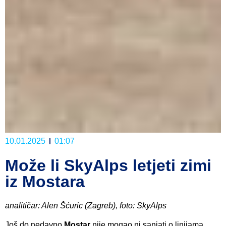
10.01.2025
01:07
Može li SkyAlps letjeti zimi
iz Mostara
analitičar: Alen Šćuric (Zagreb), foto: SkyAlps
Još do nedavno
Mostar
nije mogao ni sanjati o linijama