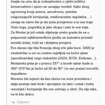
Imajte na umu da je zrakoplovstvo u cjelini prilično
konzervativno i sporo se usvajaju noviteti. Kako zbog
ogromnog broja aviona, aerodroma, potrebe
osiguravajućih kompanija, međunarodne regulative… i
usvaja se samo što je sto puta provjereno a to sve traje.
Osim toga, pogreška je jako skupa i zato to sve traje.
Za Mostar je još ostalo slijetanje preko grada da se u
potpunosti validira/verificira (pošto se bukvalno provlači
između brda), traži se i dodatna provjera.
Evo danas nije bila Kroacija zbog vrlo jake bure. D400 je
visokokrilac a oni su znatno osjetljiviji na bočni vjetar
(aerodinamika) nego niskokrilci (A32X, B73X, Embraer…).
Mostarska pista je u pravcu 337° a burski vjetar bude iz
360°-070°što je bočni od 60 do 90° i to već prelazi tvornički
dopušteno.
Moramo biti svjesni da bez obzira na nove procedure i
dalje postoje neki limiti i vjerojatno će tako i ostati i treba
razumjeti i kompanije što sve uzimaju u obzir. Da nije tako,
ne bi bilo dobro.
Odgovori