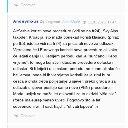
Odgovori
Anonymous
Odgovori
Alen Šćuric
11.01.2025. 17:47
AirSerbia koristi nove procedure (vidi se na fr24), Sky Alps
također. Kroacija isto mada ponekad koristi klasičnu (prilaz
po ILS, isto se vidi na fr24) za prilaz ali nove za odlazak.
Vjerojatno će i Eurowings koristiti nove procedure ali kako
će letjeti danju i u ljetnjem periodu kad je “sunčano i lijepo
vrijeme”, to mogu koristiti i klasične procedure dolaska i
odlaska. Bi li letjeli i u zimskom periodu, ne znam ali ako će
biti letova, onda bi ih vjerojatno koristili jer je zimi bura
češća a onda treba polijetanje u sjever, preko grada a za
odlazak u sjever postoje samo nove (PBN) procedure.
Mada, uvijek se može let otkazati i za to okriviti “viša sila”
(force majeure)-meteo uvjeti. Pogotovo što je let
subvencioniran. I sad, hajd’ ti “uhvati lopova” :-/
Odgovori