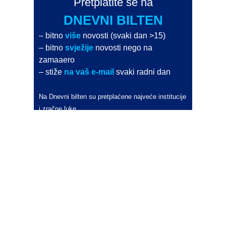
Pretplatite se na
DNEVNI BILTEN
– bitno
više
novosti (svaki dan >15)
– bitno
svježije
novosti nego na
zamaaero
– stiže
na vaš e-mail
svaki radni dan
Na Dnevni bilten su pretplaćene najveće institucije
i zračne luke
Pročitajte više>
POŠALJITE NOVOST
Budite i vi novinar
zama
aero
!
Ako pošaljete 10 novosti koje objavimo
možete postati honorarni suradnik
i pisati za novac!