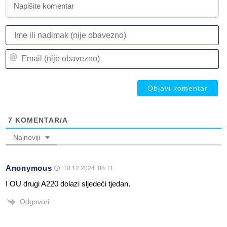
I
ili
n
Em
(n
(n
ob
ob
7
KOMENTAR/A
Najnoviji
Anonymous
10.12.2024. 08:11
I OU drugi A220 dolazi sljedeći tjedan.
Odgovori