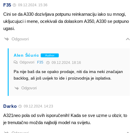
F35
09.12.2024. 15:36
Cini se da A330 dozivljava potpunu reinkarnaciju iako su mnogi,
ukljucujuci i mene, ocekivali da dolaskom A350, A330 se potpuno
ugasi.
Odgovori
Alen Šćuric
Author
Odgovori
F35
09.12.2024. 18:16
Pa nije baš da se opako prodaje, niti da ima neki značajan
backlog, ali još uvijek to ide i proizvodnja je isplativa.
Odgovori
Darko
09.12.2024. 14:23
A321neo pola od svih isporučenih! Kada se sve uzme u obzir, to
je trenutačno možda najbolji model na svijetu.
Odgovori