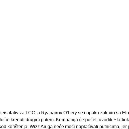
i neisplativ za LCC, a Ryanairov O’Lery se i opako zakrvio sa E
lučio krenuti drugim putem. Kompanija će početi uvoditi Starlink
od korištenja, Wizz Air ga neće moći naplaćivati putnicima, jer j