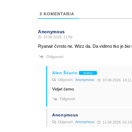
3
KOMENTAR/A
Anonymous
10.06.2026. 11:58
Ryanair čvrsto ne. Wizz da. Da vidimo tko je bio 
Odgovori
Alen Šćuric
Author
Odgovori
Anonymous
10.06.2026. 18:11
Vidjet ćemo.
Odgovori
Anonymous
Odgovori
Anonymous
11.06.2026. 02:14
Budite sigurni da Ryanair nije u krivu.