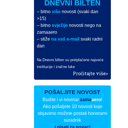
DNEVNI BILTEN
– bitno
više
novosti (svaki dan
>15)
– bitno
svježije
novosti nego na
zamaaero
– stiže
na vaš e-mail
svaki radni
dan
Na Dnevni bilten su pretplaćene najveće
institucije i zračne luke
Pročitajte više>
POŠALJITE NOVOST
Budite i vi novinar
zama
aero
!
Ako pošaljete 10 novosti koje
objavimo možete postati honorarni
suradnik
i pisati za novac!