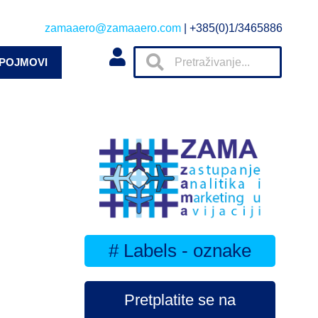
zamaaero@zamaaero.com
| +385(0)1/3465886
 POJMOVI
# Labels - oznake
Pretplatite se na