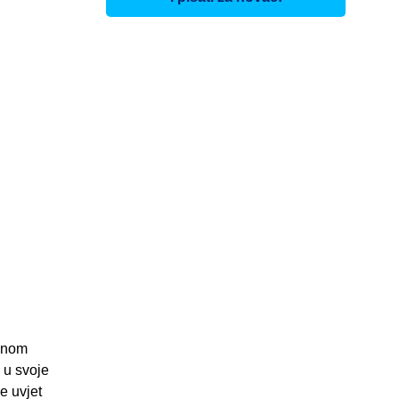
lonom
 u svoje
e uvjet