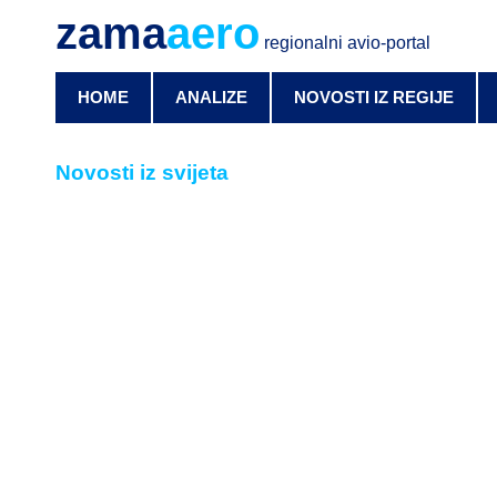
zama
aero
regionalni avio-portal
HOME
ANALIZE
NOVOSTI IZ REGIJE
Novosti iz svijeta