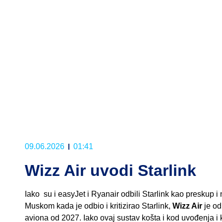
09.06.2026
01:41
Wizz Air uvodi Starlink
Iako su i easyJet i Ryanair odbili Starlink kao preskup 
Muskom kada je odbio i kritizirao Starlink,
Wizz Air
je od
aviona od 2027. Iako ovaj sustav košta i kod uvođenja i k