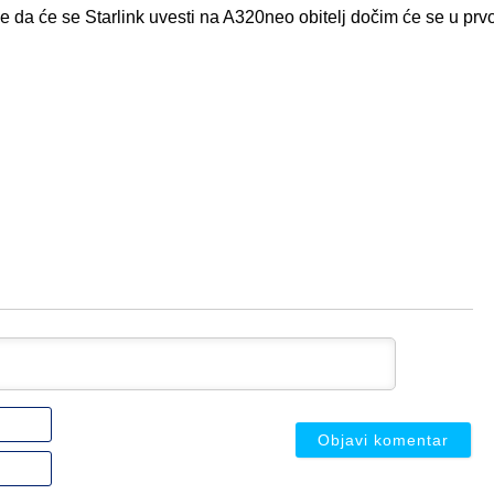
se da će se Starlink uvesti na A320neo obitelj dočim će se u pr
Ime
ili
nadimak
Email
(nije
(nije