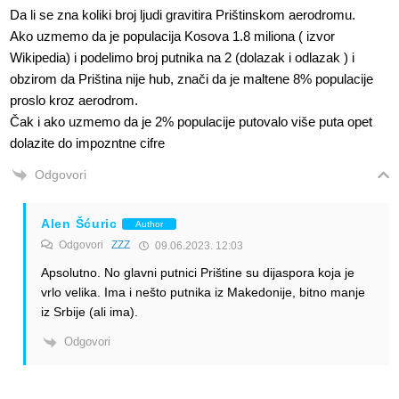
Da li se zna koliki broj ljudi gravitira Prištinskom aerodromu.
Ako uzmemo da je populacija Kosova 1.8 miliona ( izvor
Wikipedia) i podelimo broj putnika na 2 (dolazak i odlazak ) i
obzirom da Priština nije hub, znači da je maltene 8% populacije
proslo kroz aerodrom.
Čak i ako uzmemo da je 2% populacije putovalo više puta opet
dolazite do impozntne cifre
Odgovori
Alen Šćuric
Author
Odgovori
ZZZ
09.06.2023. 12:03
Apsolutno. No glavni putnici Prištine su dijaspora koja je
vrlo velika. Ima i nešto putnika iz Makedonije, bitno manje
iz Srbije (ali ima).
Odgovori