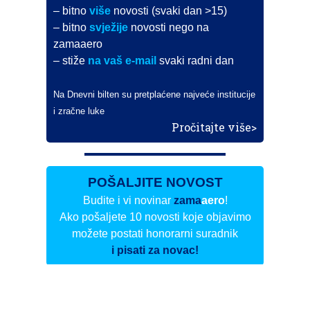
– bitno
više
novosti (svaki dan >15)
– bitno
svježije
novosti nego na
zamaaero
– stiže
na vaš e-mail
svaki radni dan
Na Dnevni bilten su pretplaćene najveće institucije
i zračne luke
Pročitajte više>
POŠALJITE NOVOST
Budite i vi novinar
zama
aero
!
Ako pošaljete 10 novosti koje objavimo
možete postati honorarni suradnik
i pisati za novac!