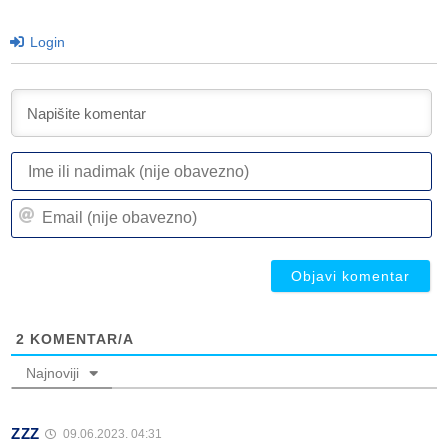
Login
I
ili
n
Em
(n
(n
ob
ob
2
KOMENTAR/A
Najnoviji
ZZZ
09.06.2023. 04:31