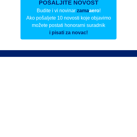
POŠALJITE NOVOST
Budite i vi novinar
zama
aero
!
Ako pošaljete 10 novosti koje objavimo
možete postati honorarni suradnik
i pisati za novac!
Info
Pretplata na dnevne biltene
Update
O nama
Kontakt
Impressum
Privacy Policy