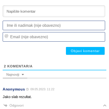
I
ili
n
Em
(n
(n
ob
ob
2
KOMENTAR/A
Najnoviji
Anonymous
09.05.2023. 11:22
Jako slab rezultat.
Odgovori