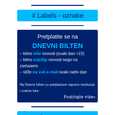
# Labels - oznake
Pretplatite se na
DNEVNI BILTEN
– bitno
više
novosti (svaki dan >15)
– bitno
svježije
novosti nego na
zamaaero
– stiže
na vaš e-mail
svaki radni dan
Na Dnevni bilten su pretplaćene najveće institucije
i zračne luke
Pročitajte više>