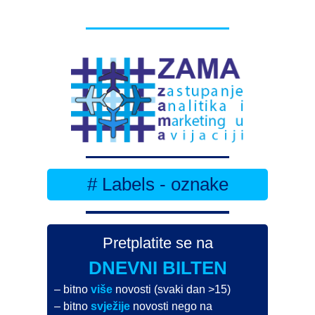
# Labels - oznake
Pretplatite se na
DNEVNI BILTEN
– bitno
više
novosti (svaki dan >15)
– bitno
svježije
novosti nego na