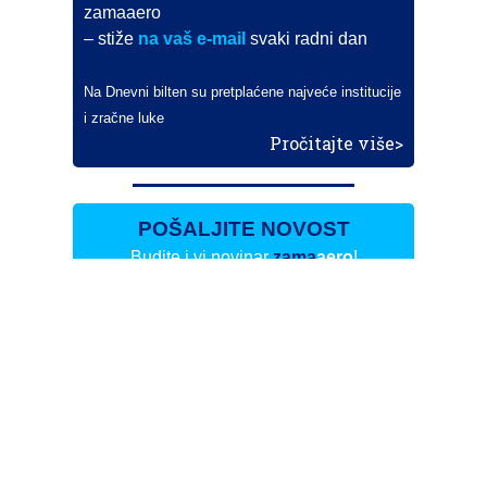
zamaaero
– stiže
na vaš e-mail
svaki radni dan
Na Dnevni bilten su pretplaćene najveće institucije
i zračne luke
Pročitajte više>
POŠALJITE NOVOST
Budite i vi novinar
zama
aero
!
Ako pošaljete 10 novosti koje objavimo
možete postati honorarni suradnik
i pisati za novac!
Info