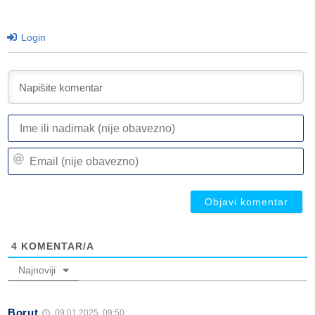
Login
I
ili
n
Em
(n
(n
ob
ob
4
KOMENTAR/A
Najnoviji
Borut
09.01.2025. 09:50