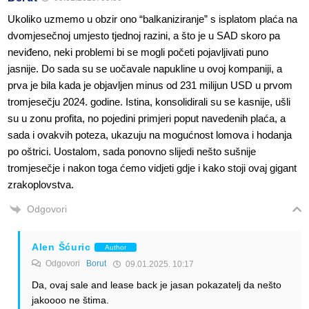
Ukoliko uzmemo u obzir ono “balkaniziranje” s isplatom plaća na
dvomjesečnoj umjesto tjednoj razini, a što je u SAD skoro pa
neviđeno, neki problemi bi se mogli početi pojavljivati puno
jasnije. Do sada su se uočavale napukline u ovoj kompaniji, a
prva je bila kada je objavljen minus od 231 milijun USD u prvom
tromjesečju 2024. godine. Istina, konsolidirali su se kasnije, ušli
su u zonu profita, no pojedini primjeri poput navedenih plaća, a
sada i ovakvih poteza, ukazuju na mogućnost lomova i hodanja
po oštrici. Uostalom, sada ponovno slijedi nešto sušnije
tromjesečje i nakon toga ćemo vidjeti gdje i kako stoji ovaj gigant
zrakoplovstva.
Odgovori
Alen Šćuric
Author
Odgovori
Borut
09.01.2025. 10:17
Da, ovaj sale and lease back je jasan pokazatelj da nešto
jakoooo ne štima.