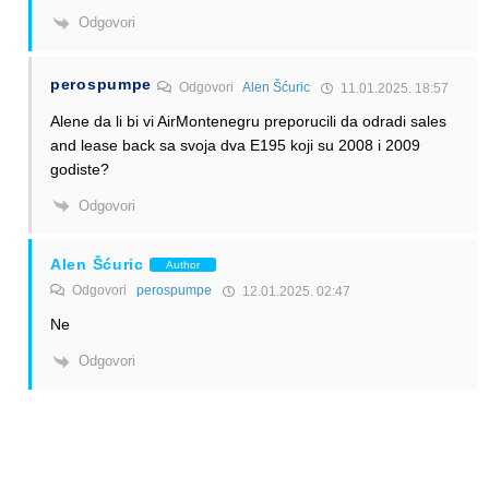
Odgovori
perospumpe
Odgovori
Alen Šćuric
11.01.2025. 18:57
Alene da li bi vi AirMontenegru preporucili da odradi sales
and lease back sa svoja dva E195 koji su 2008 i 2009
godiste?
Odgovori
Alen Šćuric
Author
Odgovori
perospumpe
12.01.2025. 02:47
Ne
Odgovori