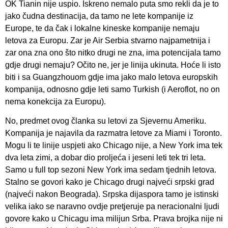
OK Tianin nije uspio. Iskreno nemalo puta smo rekli da je to
jako čudna destinacija, da tamo ne lete kompanije iz
Europe, te da čak i lokalne kineske kompanije nemaju
letova za Europu. Zar je Air Serbia stvarno najpametnija i
zar ona zna ono što nitko drugi ne zna, ima potencijala tamo
gdje drugi nemaju? Očito ne, jer je linija ukinuta. Hoće li isto
biti i sa Guangzhouom gdje ima jako malo letova europskih
kompanija, odnosno gdje leti samo Turkish (i Aeroflot, no on
nema konekcija za Europu).
No, predmet ovog članka su letovi za Sjevernu Ameriku.
Kompanija je najavila da razmatra letove za Miami i Toronto.
Mogu li te linije uspjeti ako Chicago nije, a New York ima tek
dva leta zimi, a dobar dio proljeća i jeseni leti tek tri leta.
Samo u full top sezoni New York ima sedam tjednih letova.
Stalno se govori kako je Chicago drugi najveći srpski grad
(najveći nakon Beograda). Srpska dijaspora tamo je istinski
velika iako se naravno ovdje pretjeruje pa neracionalni ljudi
govore kako u Chicagu ima milijun Srba. Prava brojka nije ni