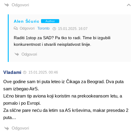
Odgovori
Alen Šćuric
Author
Odgovori
Toronto
15.01.2025. 16:07
Raditi 1stop za SAD? Pa tko to radi. Time bi izgubili
konkurentnost i stvarili neisplativost linije.
Odgovori
Vladami
15.01.2025. 00:46
Ove godine sam tri puta leteo iz Čikaga za Beograd. Dva puta
sam izbegao AirS.
Lično biram tip aviona koji koristim na prekookeansom letu, a
pomalo i po Evropi.
Za slične pare neću da letim sa AS krševima, makar presedao 2
puta…
Odgovori