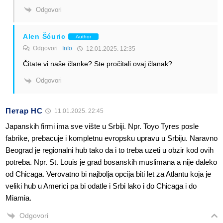
Odgovori
Alen Šćuric
Author
Odgovori
Info
12.01.2025. 12:35
Čitate vi naše članke? Ste pročitali ovaj članak?
Odgovori
Петар НС
11.01.2025. 22:45
Japanskih firmi ima sve vište u Srbiji. Npr. Toyo Tyres posle
fabrike, prebacuje i kompletnu evropsku upravu u Srbiju. Naravno
Beograd je regionalni hub tako da i to treba uzeti u obzir kod ovih
potreba. Npr. St. Louis je grad bosanskih muslimana a nije daleko
od Chicaga. Verovatno bi najbolja opcija biti let za Atlantu koja je
veliki hub u Americi pa bi odatle i Srbi lako i do Chicaga i do
Miamia.
Odgovori