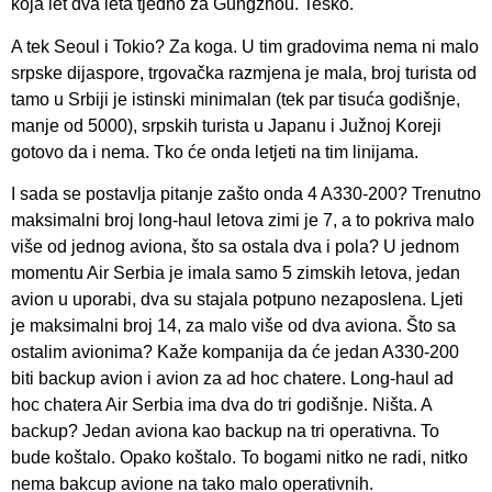
koja let dva leta tjedno za Gungzhou. Teško.
A tek Seoul i Tokio? Za koga. U tim gradovima nema ni malo
srpske dijaspore, trgovačka razmjena je mala, broj turista od
tamo u Srbiji je istinski minimalan (tek par tisuća godišnje,
manje od 5000), srpskih turista u Japanu i Južnoj Koreji
gotovo da i nema. Tko će onda letjeti na tim linijama.
I sada se postavlja pitanje zašto onda 4 A330-200? Trenutno
maksimalni broj long-haul letova zimi je 7, a to pokriva malo
više od jednog aviona, što sa ostala dva i pola? U jednom
momentu Air Serbia je imala samo 5 zimskih letova, jedan
avion u uporabi, dva su stajala potpuno nezaposlena. Ljeti
je maksimalni broj 14, za malo više od dva aviona. Što sa
ostalim avionima? Kaže kompanija da će jedan A330-200
biti backup avion i avion za ad hoc chatere. Long-haul ad
hoc chatera Air Serbia ima dva do tri godišnje. Ništa. A
backup? Jedan aviona kao backup na tri operativna. To
bude koštalo. Opako koštalo. To bogami nitko ne radi, nitko
nema bakcup avione na tako malo operativnih.