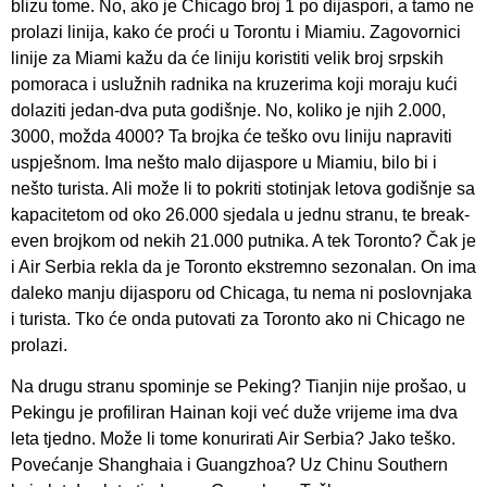
blizu tome. No, ako je Chicago broj 1 po dijaspori, a tamo ne
prolazi linija, kako će proći u Torontu i Miamiu. Zagovornici
linije za Miami kažu da će liniju koristiti velik broj srpskih
pomoraca i uslužnih radnika na kruzerima koji moraju kući
dolaziti jedan-dva puta godišnje. No, koliko je njih 2.000,
3000, možda 4000? Ta brojka će teško ovu liniju napraviti
uspješnom. Ima nešto malo dijaspore u Miamiu, bilo bi i
nešto turista. Ali može li to pokriti stotinjak letova godišnje sa
kapacitetom od oko 26.000 sjedala u jednu stranu, te break-
even brojkom od nekih 21.000 putnika. A tek Toronto? Čak je
i Air Serbia rekla da je Toronto ekstremno sezonalan. On ima
daleko manju dijasporu od Chicaga, tu nema ni poslovnjaka
i turista. Tko će onda putovati za Toronto ako ni Chicago ne
prolazi.
Na drugu stranu spominje se Peking? Tianjin nije prošao, u
Pekingu je profiliran Hainan koji već duže vrijeme ima dva
leta tjedno. Može li tome konurirati Air Serbia? Jako teško.
Povećanje Shanghaia i Guangzhoa? Uz Chinu Southern