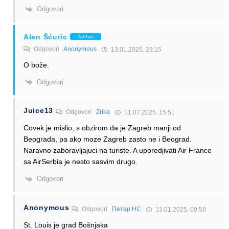
Odgovori
Alen Šćuric
Author
Odgovori
Anonymous
13.01.2025. 23:15
O bože.
Odgovori
Juice13
Odgovori
Zrika
11.07.2025. 15:51
Covek je mislio, s obzirom da je Zagreb manji od
Beograda, pa ako moze Zagreb zasto ne i Beograd.
Naravno zaboravljajuci na turiste. A uporedjivati Air France
sa AirSerbia je nesto sasvim drugo.
Odgovori
Anonymous
Odgovori
Петар НС
13.01.2025. 09:59
St. Louis je grad Bošnjaka