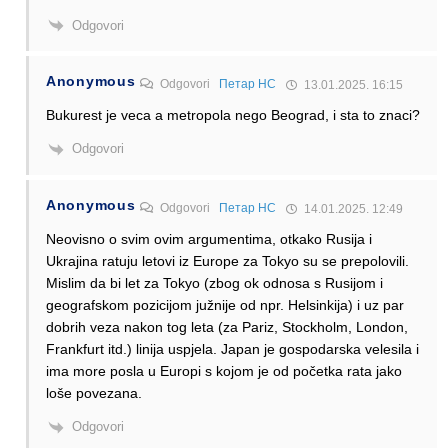
Odgovori
Anonymous
Odgovori
Петар НС
13.01.2025. 16:15
Bukurest je veca a metropola nego Beograd, i sta to znaci?
Odgovori
Anonymous
Odgovori
Петар НС
14.01.2025. 12:49
Neovisno o svim ovim argumentima, otkako Rusija i
Ukrajina ratuju letovi iz Europe za Tokyo su se prepolovili.
Mislim da bi let za Tokyo (zbog ok odnosa s Rusijom i
geografskom pozicijom južnije od npr. Helsinkija) i uz par
dobrih veza nakon tog leta (za Pariz, Stockholm, London,
Frankfurt itd.) linija uspjela. Japan je gospodarska velesila i
ima more posla u Europi s kojom je od početka rata jako
loše povezana.
Odgovori