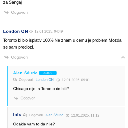
za Šangaj
Odgovori
London ON
12.01.2025. 04:49
Toronto bi bio isplativ 100%.Ne znam u cemu je problem.Mozda
se sam predlozi.
Odgovori
Alen Šćuric
Author
Odgovori
London ON
12.01.2025. 09:01
Chicago nije, a Toronto će biti?
Odgovori
Info
Odgovori
Alen Šćuric
12.01.2025. 11:12
Odakle vam to da nije?