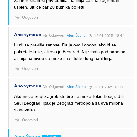
zainteresiranost privrednika. Ta linija će imati ogroman
uspjeh. Biti će bar 20 putnika po letu.
Odgovori
Anonymous
Odgovori
Alen Šćuric
12.01.2025. 18:44
Ljudi se previše zanose. Da je ovo London lako bi se
pokretale linije, ali ovo je Beograd. Nije mali grad naravno,
ali nije na nivou da može imati toliko long haul linija.
Odgovori
Anonymous
Odgovori
Alen Šćuric
13.01.2025. 01:38
Ako moze Seul Zagreb sto bre ne moze Tokio Beograd ili
Seul Beograd, ipak je Beograd metropola sa dva miliona
stanovnika.
Odgovori
Alen Šćuric
Author