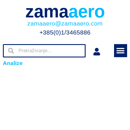
zama
aero
zamaaero@zamaaero.com
+385(0)1/3465886
Analize