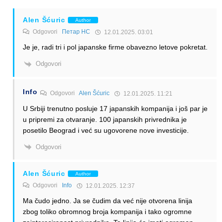
Alen Šćuric
Author
Odgovori
Петар НС
12.01.2025. 03:01
Je je, radi tri i pol japanske firme obavezno letove pokretat.
Odgovori
Info
Odgovori
Alen Šćuric
12.01.2025. 11:21
U Srbiji trenutno posluje 17 japanskih kompanija i još par je
u pripremi za otvaranje. 100 japanskih privrednika je
posetilo Beograd i već su ugovorene nove investicije.
Odgovori
Alen Šćuric
Author
Odgovori
Info
12.01.2025. 12:37
Ma čudo jedno. Ja se čudim da već nije otvorena linija
zbog toliko obromnog broja kompanija i tako ogromne