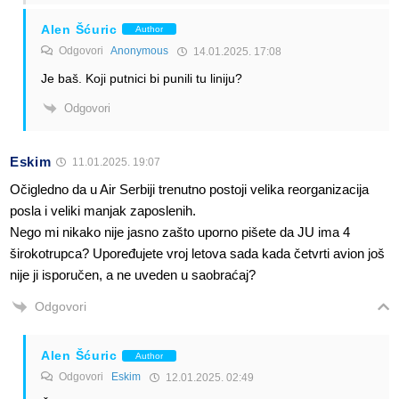
Alen Šćuric
Author
Odgovori
Anonymous
14.01.2025. 17:08
Je baš. Koji putnici bi punili tu liniju?
Odgovori
Eskim
11.01.2025. 19:07
Očigledno da u Air Serbiji trenutno postoji velika reorganizacija
posla i veliki manjak zaposlenih.
Nego mi nikako nije jasno zašto uporno pišete da JU ima 4
širokotrupca? Upoređujete vroj letova sada kada četvrti avion još
nije ji isporučen, a ne uveden u saobraćaj?
Odgovori
Alen Šćuric
Author
Odgovori
Eskim
12.01.2025. 02:49