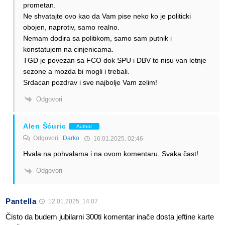
prometan.
Ne shvatajte ovo kao da Vam pise neko ko je politicki
obojen, naprotiv, samo realno.
Nemam dodira sa politikom, samo sam putnik i
konstatujem na cinjenicama.
TGD je povezan sa FCO dok SPU i DBV to nisu van letnje
sezone a mozda bi mogli i trebali.
Srdacan pozdrav i sve najbolje Vam zelim!
Odgovori
Alen Šćuric
Author
Odgovori
Darko
16.01.2025. 02:46
Hvala na pohvalama i na ovom komentaru. Svaka čast!
Odgovori
Pantella
12.01.2025. 14:07
Čisto da budem jubilarni 300ti komentar inače dosta jeftine karte