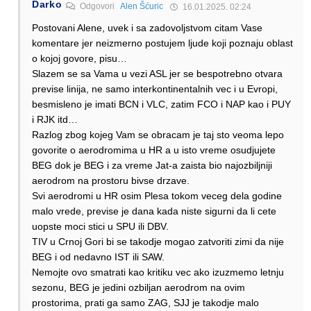
Darko
Odgovori
Alen Šćuric
16.01.2025. 02:24
Postovani Alene, uvek i sa zadovoljstvom citam Vase
komentare jer neizmerno postujem ljude koji poznaju oblast
o kojoj govore, pisu…
Slazem se sa Vama u vezi ASL jer se bespotrebno otvara
previse linija, ne samo interkontinentalnih vec i u Evropi,
besmisleno je imati BCN i VLC, zatim FCO i NAP kao i PUY
i RJK itd…
Razlog zbog kojeg Vam se obracam je taj sto veoma lepo
govorite o aerodromima u HR a u isto vreme osudjujete
BEG dok je BEG i za vreme Jat-a zaista bio najozbiljniji
aerodrom na prostoru bivse drzave.
Svi aerodromi u HR osim Plesa tokom veceg dela godine
malo vrede, previse je dana kada niste sigurni da li cete
uopste moci stici u SPU ili DBV.
TIV u Crnoj Gori bi se takodje mogao zatvoriti zimi da nije
BEG i od nedavno IST ili SAW.
Nemojte ovo smatrati kao kritiku vec ako izuzmemo letnju
sezonu, BEG je jedini ozbiljan aerodrom na ovim
prostorima, prati ga samo ZAG, SJJ je takodje malo