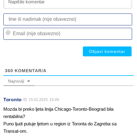
I
ili
n
Em
(n
(n
ob
ob
360
KOMENTAR/A
Najnoviji
Toronto
15.01.2025. 15:49
Mozda bi preko ljeta linija Chicago-Toronto-Beograd bila
rentabilna?
Puno ljudi putuje ljetom u region iz Toronta do Zagreba sa
Transat-om.