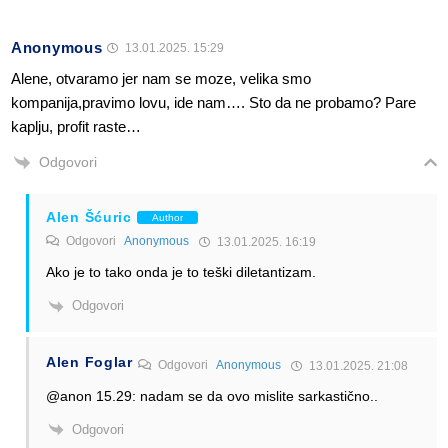
Anonymous
13.01.2025. 15:29
Alene, otvaramo jer nam se moze, velika smo
kompanija,pravimo lovu, ide nam…. Sto da ne probamo? Pare
kaplju, profit raste…
Odgovori
Alen Šćuric
Author
Odgovori
Anonymous
13.01.2025. 16:19
Ako je to tako onda je to teški diletantizam.
Odgovori
Alen Foglar
Odgovori
Anonymous
13.01.2025. 21:08
@anon 15.29: nadam se da ovo mislite sarkastično..
Odgovori