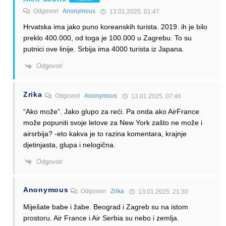
Odgovori
Anonymous
13.01.2025. 01:47
Hrvatska ima jako puno koreanskih turista. 2019. ih je bilo
preklo 400.000, od toga je 100.000 u Zagrebu. To su
putnici ove linije. Srbija ima 4000 turista iz Japana.
Odgovori
Zrika
Odgovori
Anonymous
13.01.2025. 07:46
“Ako može”. Jako glupo za reći. Pa onda ako AirFrance
može popuniti svoje letove za New York zašto ne može i
airsrbija? -eto kakva je to razina komentara, krajnje
djetinjasta, glupa i nelogična.
Odgovori
Anonymous
Odgovori
Zrika
13.01.2025. 21:30
Miješate babe i žabe. Beograd i Zagreb su na istom
prostoru. Air France i Air Serbia su nebo i zemlja.