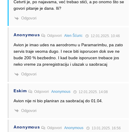
Četvrti je, po najavama, već trebao stići, a po onomo što se
govori pitanje je dana. Ili?
Odgovori
Anonymous
Odgovori
Alen Šćuric
12.01.2025. 10:46
Avion je imao udes na aerodromu u Paramarimbu, pa zato
servis traje veoma dugo. I nece biti isporucen dok sve ne
bude 200 % bezbedno. I kad bude isporucen trebace jos
neko vreme za preregistraciju i ulazak u saobracaj
Odgovori
Eskim
Odgovori
Anonymous
12.01.2025. 14:08
Avion nije ni bio planiran za saobraćaj do 01.04.
Odgovori
Anonymous
Odgovori
Anonymous
13.01.2025. 16:56