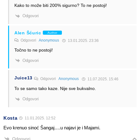
Kako to može biti 200% sigurno? To ne postoji!
Odgovori
Alen Šćuric
Author
Odgovori
Anonymous
13.01.2025. 23:36
Točno to ne postoji!
Odgovori
Juice13
Odgovori
Anonymous
11.07.2025. 15:46
To se samo tako kaze. Nije sve bukvalno.
Odgovori
Kosta
11.01.2025. 12:52
Evo krenuo sinoć Šangaj….u najavi je i Majami.
Odgovori