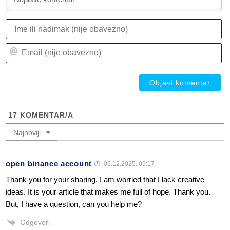
I
ili
n
Em
(n
(n
ob
ob
17
KOMENTAR/A
Najnoviji
open binance account
06.12.2025. 09:17
Thank you for your sharing. I am worried that I lack creative
ideas. It is your article that makes me full of hope. Thank you.
But, I have a question, can you help me?
Odgovori