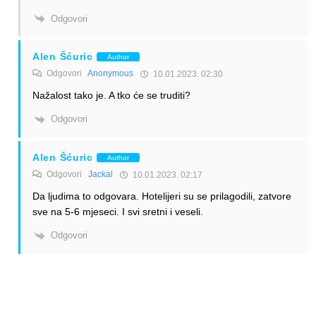
Odgovori
Alen Šćuric
Author
Odgovori
Anonymous
10.01.2023. 02:30
Nažalost tako je. A tko će se truditi?
Odgovori
Alen Šćuric
Author
Odgovori
Jackal
10.01.2023. 02:17
Da ljudima to odgovara. Hotelijeri su se prilagodili, zatvore
sve na 5-6 mjeseci. I svi sretni i veseli.
Odgovori