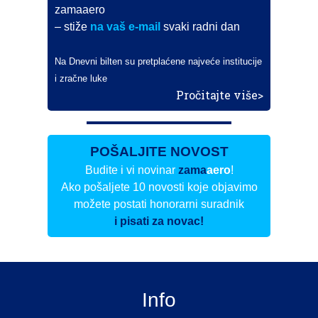
zamaaero
– stiže
na vaš e-mail
svaki radni dan
Na Dnevni bilten su pretplaćene najveće institucije
i zračne luke
Pročitajte više>
POŠALJITE NOVOST
Budite i vi novinar
zama
aero
!
Ako pošaljete 10 novosti koje objavimo
možete postati honorarni suradnik
i pisati za novac!
Info