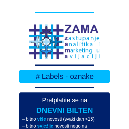
# Labels - oznake
Pretplatite se na
DNEVNI BILTEN
– bitno
više
novosti (svaki dan >15)
– bitno
svježije
novosti nego na