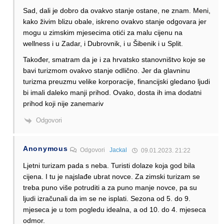
Sad, dali je dobro da ovakvo stanje ostane, ne znam. Meni,
kako živim blizu obale, iskreno ovakvo stanje odgovara jer
mogu u zimskim mjesecima otići za malu cijenu na
wellness i u Zadar, i Dubrovnik, i u Šibenik i u Split.
Također, smatram da je i za hrvatsko stanovništvo koje se
bavi turizmom ovakvo stanje odlično. Jer da glavninu
turizma preuzmu velike korporacije, financijski gledano ljudi
bi imali daleko manji prihod. Ovako, dosta ih ima dodatni
prihod koji nije zanemariv
Odgovori
Anonymous
Odgovori
Jackal
09.01.2023. 21:22
Ljetni turizam pada s neba. Turisti dolaze koja god bila
cijena. I tu je najslađe ubrat novce. Za zimski turizam se
treba puno više potruditi a za puno manje novce, pa su
ljudi izračunali da im se ne isplati. Sezona od 5. do 9.
mjeseca je u tom pogledu idealna, a od 10. do 4. mjeseca
odmor.