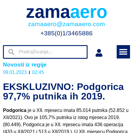
zama
aero
zamaaero@zamaaero.com
+385(0)1/3465886
Novosti iz regije
09.01.2023
02:45
EKSKLUZIVNO: Podgorica
97,7% putnika ih 2019.
Podgorica
je u XII. mjesecu imala 85.014 putnika (52.852 u
XII/2021). Ovo je 105,7% putnika iz istog mjeseca 2019.
(80.449). Podgorica je u XII. mjesecu imala 436 operacija
(433 u XII/2021 i 513 u XII/2019.). U XII. mjesecu Podgorica