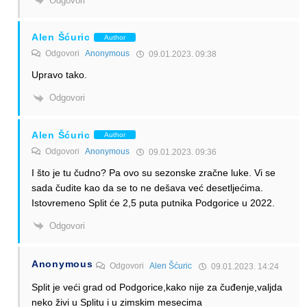
Odgovori
Alen Šćuric
Author
Odgovori
Anonymous
09.01.2023. 09:38
Upravo tako.
Odgovori
Alen Šćuric
Author
Odgovori
Anonymous
09.01.2023. 09:36
I što je tu čudno? Pa ovo su sezonske zračne luke. Vi se
sada čudite kao da se to ne dešava već desetljećima.
Istovremeno Split će 2,5 puta putnika Podgorice u 2022.
Odgovori
Anonymous
Odgovori
Alen Šćuric
09.01.2023. 14:24
Split je veći grad od Podgorice,kako nije za čuđenje,valjda
neko živi u Splitu i u zimskim mesecima