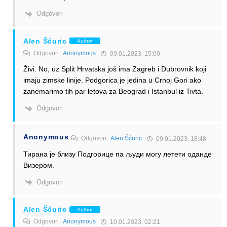
Odgovori
Alen Šćuric
Author
Odgovori
Anonymous
09.01.2023. 15:00
Živi. No, uz Split Hrvatska još ima Zagreb i Dubrovnik koji
imaju zimske linije. Podgorica je jedina u Crnoj Gori ako
zanemarimo tih par letova za Beograd i Istanbul iz Tivta.
Odgovori
Anonymous
Odgovori
Alen Šćuric
09.01.2023. 18:48
Тирана је близу Подгорице па људи могу летети оданде
Визером.
Odgovori
Alen Šćuric
Author
Odgovori
Anonymous
10.01.2023. 02:21