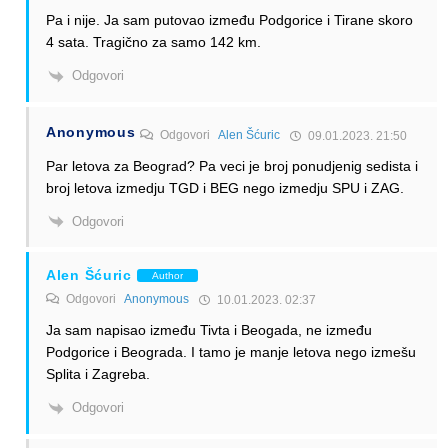
Pa i nije. Ja sam putovao između Podgorice i Tirane skoro
4 sata. Tragično za samo 142 km.
Odgovori
Anonymous
Odgovori
Alen Šćuric
09.01.2023. 21:50
Par letova za Beograd? Pa veci je broj ponudjenig sedista i
broj letova izmedju TGD i BEG nego izmedju SPU i ZAG.
Odgovori
Alen Šćuric
Author
Odgovori
Anonymous
10.01.2023. 02:37
Ja sam napisao između Tivta i Beogada, ne između
Podgorice i Beograda. I tamo je manje letova nego izmešu
Splita i Zagreba.
Odgovori