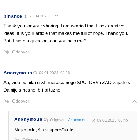
binance
20.09.2025. 11:21
Thank you for your sharing. I am worried that I lack creative
ideas. It is your article that makes me full of hope. Thank you.
But, I have a question, can you help me?
Odgovori
Anonymous
09.01.2023. 08:36
Au, vise putnika u XII mesecu nego SPU, DBV i ZAD zajedno.
Da nije smesno, bili bi tuzno.
Odgovori
Anonymous
Odgovori
Anonymous
09.01.2023. 08:45
Majko mila, šta vi upoređujete…