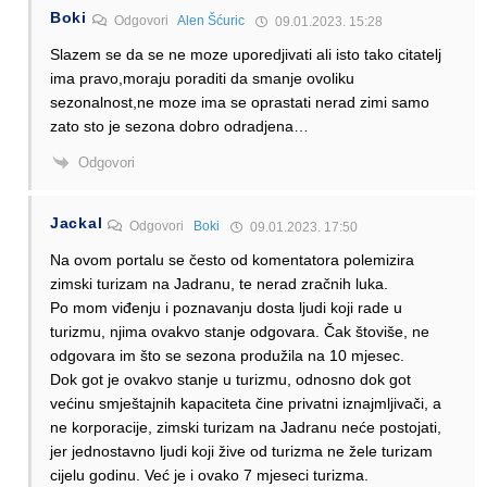
Boki
Odgovori
Alen Šćuric
09.01.2023. 15:28
Slazem se da se ne moze uporedjivati ali isto tako citatelj
ima pravo,moraju poraditi da smanje ovoliku
sezonalnost,ne moze ima se oprastati nerad zimi samo
zato sto je sezona dobro odradjena…
Odgovori
Jackal
Odgovori
Boki
09.01.2023. 17:50
Na ovom portalu se često od komentatora polemizira
zimski turizam na Jadranu, te nerad zračnih luka.
Po mom viđenju i poznavanju dosta ljudi koji rade u
turizmu, njima ovakvo stanje odgovara. Čak štoviše, ne
odgovara im što se sezona produžila na 10 mjesec.
Dok got je ovakvo stanje u turizmu, odnosno dok got
većinu smještajnih kapaciteta čine privatni iznajmljivači, a
ne korporacije, zimski turizam na Jadranu neće postojati,
jer jednostavno ljudi koji žive od turizma ne žele turizam
cijelu godinu. Već je i ovako 7 mjeseci turizma.