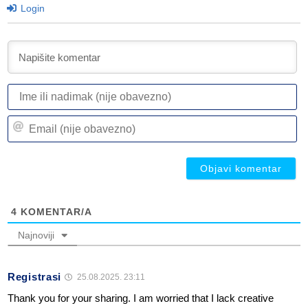
Login
I
ili
n
Em
(n
(n
ob
ob
4
KOMENTAR/A
Najnoviji
Registrasi
25.08.2025. 23:11
Thank you for your sharing. I am worried that I lack creative