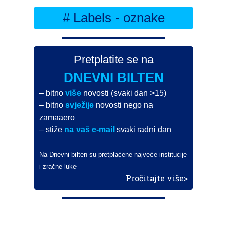
# Labels - oznake
Pretplatite se na
DNEVNI BILTEN
– bitno
više
novosti (svaki dan >15)
– bitno
svježije
novosti nego na
zamaaero
– stiže
na vaš e-mail
svaki radni dan
Na Dnevni bilten su pretplaćene najveće institucije
i zračne luke
Pročitajte više>
POŠALJITE NOVOST