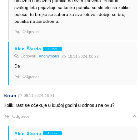
odlaznih i dolaznih putnika na svim letovima. Posada
svakog leta prijavljuje sa koliko putnika su sleteli i sa koliko
polecu, te brojke se saberu za sve letove i dobije se broj
putnika na aerodromu.
Odgovori
Alen Šćuric
Author
Odgovori
Anonymous
10.11.2024. 00:33
Da
Odgovori
Brian
09.11.2024. 19:31
Koliki rast se očekuje u idućoj godini u odnosu na ovu?
Odgovori
Alen Šćuric
Author