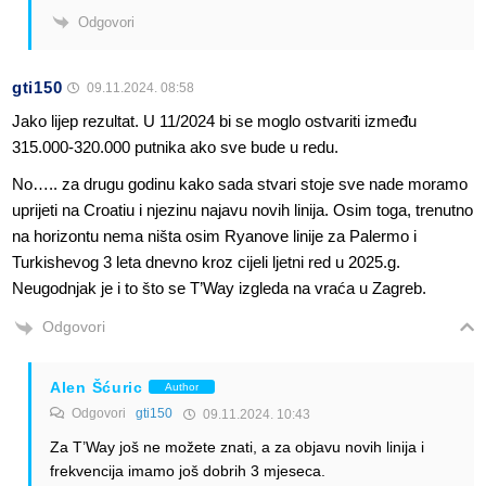
Odgovori
gti150
09.11.2024. 08:58
Jako lijep rezultat. U 11/2024 bi se moglo ostvariti između
315.000-320.000 putnika ako sve bude u redu.
No….. za drugu godinu kako sada stvari stoje sve nade moramo
uprijeti na Croatiu i njezinu najavu novih linija. Osim toga, trenutno
na horizontu nema ništa osim Ryanove linije za Palermo i
Turkishevog 3 leta dnevno kroz cijeli ljetni red u 2025.g.
Neugodnjak je i to što se T’Way izgleda na vraća u Zagreb.
Odgovori
Alen Šćuric
Author
Odgovori
gti150
09.11.2024. 10:43
Za T’Way još ne možete znati, a za objavu novih linija i
frekvencija imamo još dobrih 3 mjeseca.