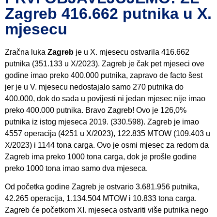
Zagreb 416.662 putnika u X.
mjesecu
Zračna luka
Zagreb
je u X. mjesecu ostvarila 416.662
putnika (351.133 u X/2023). Zagreb je čak pet mjeseci ove
godine imao preko 400.000 putnika, zapravo de facto šest
jer je u V. mjesecu nedostajalo samo 270 putnika do
400.000, dok do sada u povijesti ni jedan mjesec nije imao
preko 400.000 putnika. Bravo Zagreb! Ovo je 126,0%
putnika iz istog mjeseca 2019. (330.598). Zagreb je imao
4557 operacija (4251 u X/2023), 122.835 MTOW (109.403 u
X/2023) i 1144 tona carga. Ovo je osmi mjesec za redom da
Zagreb ima preko 1000 tona carga, dok je prošle godine
preko 1000 tona imao samo dva mjeseca.
Od početka godine Zagreb je ostvario 3.681.956 putnika,
42.265 operacija, 1.134.504 MTOW i 10.833 tona carga.
Zagreb će početkom XI. mjeseca ostvariti više putnika nego