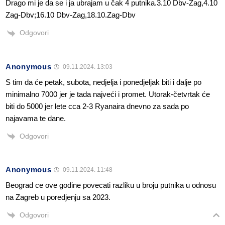
Drago mi je da se i ja ubrajam u čak 4 putnika.3.10 Dbv-Zag,4.10
Zag-Dbv;16.10 Dbv-Zag,18.10.Zag-Dbv
Odgovori
Anonymous
09.11.2024. 13:03
S tim da će petak, subota, nedjelja i ponedjeljak biti i dalje po
minimalno 7000 jer je tada najveći i promet. Utorak-četvrtak će
biti do 5000 jer lete cca 2-3 Ryanaira dnevno za sada po
najavama te dane.
Odgovori
Anonymous
09.11.2024. 11:48
Beograd ce ove godine povecati razliku u broju putnika u odnosu
na Zagreb u poredjenju sa 2023.
Odgovori