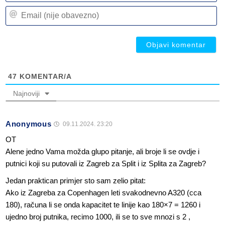
n
Em
(n
(n
ob
ob
47
KOMENTAR/A
Najnoviji
Anonymous
09.11.2024. 23:20
OT
Alene jedno Vama možda glupo pitanje, ali broje li se ovdje i
putnici koji su putovali iz Zagreb za Split i iz Splita za Zagreb?
Jedan praktican primjer sto sam zelio pitat:
Ako iz Zagreba za Copenhagen leti svakodnevno A320 (cca
180), računa li se onda kapacitet te linije kao 180×7 = 1260 i
ujedno broj putnika, recimo 1000, ili se to sve mnozi s 2 ,