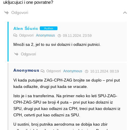
ukljucujuci i one povratne?
Odgovori
Alen Šćuric
Author
Odgovori
Anonymous
09.11.2024. 23:59
Množi sa 2, jel to su svi dolazni i odlazni putnici.
Odgovori
Anonymous
Odgovori
Anonymous
10.11.2024. 00:19
Vi kada putujete ZAG-CPH-ZAG brojite se duplo – prvi put
kada odlazite, drugi put kada se vracate.
Isto je i sa transferima. Na primer neko ko leti SPU-ZAG-
CPH-ZAG-SPU se broji 4 puta – prvi put kao dolazni iz
SPU, drugi put kao odlazni za CPH, treci put kao dolazni iz
CPH, cetvrti put kao odlazni za SPU.
U sustini, broj putnika aerodroma se dobija kao zbir