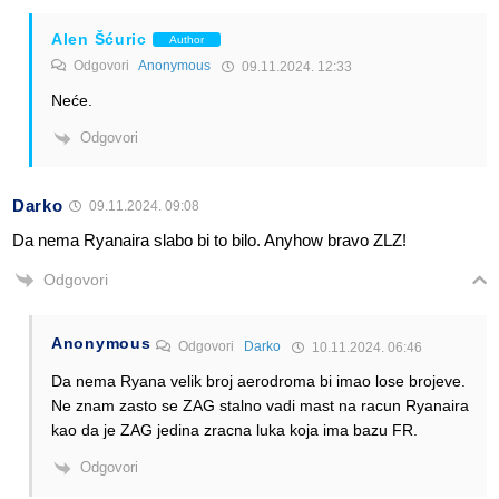
Alen Šćuric
Author
Odgovori
Anonymous
09.11.2024. 12:33
Neće.
Odgovori
Darko
09.11.2024. 09:08
Da nema Ryanaira slabo bi to bilo. Anyhow bravo ZLZ!
Odgovori
Anonymous
Odgovori
Darko
10.11.2024. 06:46
Da nema Ryana velik broj aerodroma bi imao lose brojeve.
Ne znam zasto se ZAG stalno vadi mast na racun Ryanaira
kao da je ZAG jedina zracna luka koja ima bazu FR.
Odgovori