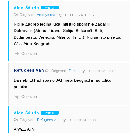
Alen Šćuric
Author
Odgovori
Anonymous
10.11.2024. 11:15
Niti je Zagreb jedina luka, niti itko spominje Zadar ili
Dubrovnik (Atenu, Tiranu, Sofiju, Bukurešt, Beč,
Budimpeštu, Veneciju, Milano, Rim…). Niti se isto piše za
Wizz Air u Beogradu.
Odgovori
Refugees van
Odgovori
Darko
10.11.2024. 12:05
Da nebi Etihad spasio JAT, nebi Beograd imao toliko
putnika
Odgovori
Alen Šćuric
Author
Odgovori
Refugees van
10.11.2024. 15:00
A Wizz Air?