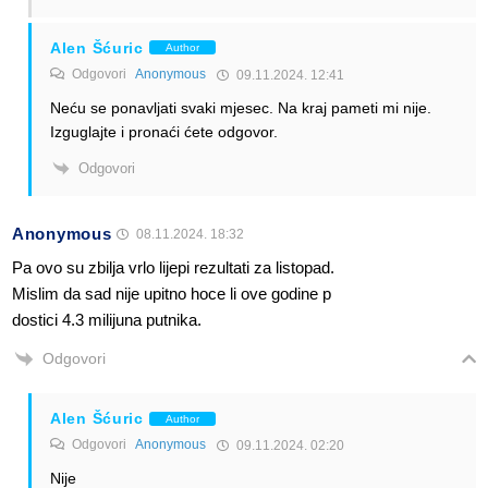
Alen Šćuric
Author
Odgovori
Anonymous
09.11.2024. 12:41
Neću se ponavljati svaki mjesec. Na kraj pameti mi nije.
Izguglajte i pronaći ćete odgovor.
Odgovori
Anonymous
08.11.2024. 18:32
Pa ovo su zbilja vrlo lijepi rezultati za listopad.
Mislim da sad nije upitno hoce li ove godine p
dostici 4.3 milijuna putnika.
Odgovori
Alen Šćuric
Author
Odgovori
Anonymous
09.11.2024. 02:20
Nije