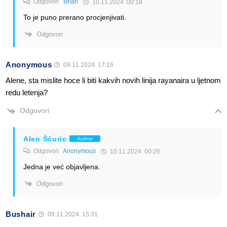
Odgovori
Brian
10.11.2024. 00:18
To je puno prerano procjenjivati.
Odgovori
Anonymous
09.11.2024. 17:16
Alene, sta mislite hoce li biti kakvih novih linija rayanaira u ljetnom
redu letenja?
Odgovori
Alen Šćuric
Author
Odgovori
Anonymous
10.11.2024. 00:26
Jedna je već objavljena.
Odgovori
Bushair
09.11.2024. 15:31