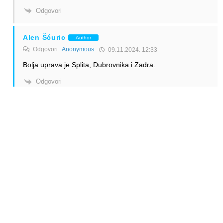
Odgovori
Alen Šćuric
Author
Odgovori
Anonymous
09.11.2024. 12:33
Bolja uprava je Splita, Dubrovnika i Zadra.
Odgovori
Anonymous
Odgovori
Alen Šćuric
09.11.2024. 13:15
Jer vam daju pare, naravno.
Odgovori
Alen Šćuric
Author
Odgovori
Anonymous
09.11.2024. 14:19
Ja ugoror imam i sa Zagrebaom. Sa nekima od nabrojanih
nemam. Dakle, pada vam teorija u vodu jako.