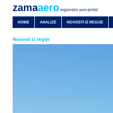
zama
aero
regionalni avio-portal
HOME
ANALIZE
NOVOSTI IZ REGIJE
Novosti iz regije