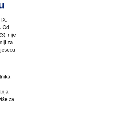
u
 IX.
). Od
3), nije
niji za
mjesecu
u
tnika,
anja
više za