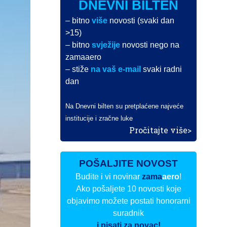
DNEVNI BILTEN
– bitno
više
novosti (svaki dan
>15)
– bitno
svježije
novosti nego na
zamaaero
– stiže
na vaš e-mail
svaki radni
dan
Na Dnevni bilten su pretplaćene najveće
institucije i zračne luke
Pročitajte više>
POŠALJITE NOVOST
Budite i vi novinar
zama
aero
!
Ako pošaljete 10 novosti koje
objavimo možete postati honorarni
suradnik
i pisati za novac!