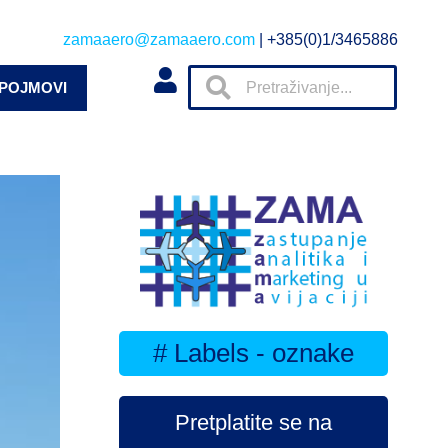
zamaaero@zamaaero.com
| +385(0)1/3465886
 POJMOVI
# Labels - oznake
Pretplatite se na