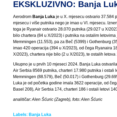
EKSKLUZIVNO: Banja Luka
Aerodrom
Banja Luka
je u X. mjesecu ostvario 37.584 
mjesecu i više putnika nego je imao u VI. mjesecu. Izne
toga je Ryanair ostvario 28.070 putnika (29.027 u X/2023
bilo chartera (84 u X/2023) i putnika na ostalim letovima 
Memmingen (11.553), pa za Beč (5399) i Gothenburg (354
imao 420 operacija (394 u X/2023), od čega Ryanaira 182
X/2023), chartera nije bilo (2 u X/2023), te ostalih letov
Ukupno je u prvih 10 mjeseci 2024. Banja Luka ostvaril
Air Serbia 8569 putnika, charteri 17.980 putnika i ostali
Memmingen (88.579), Beč (50.017) i Gothenburg (29.695).
Luka je od početka godine imala 3622 operacije, od čeg
Basel 208), Air Serbia 174, charteri 186 i ostali letovi 14
analitičar: Alen Šćuric (Zagreb), foto: Alen Šćuric
Labels:
Banja Luka