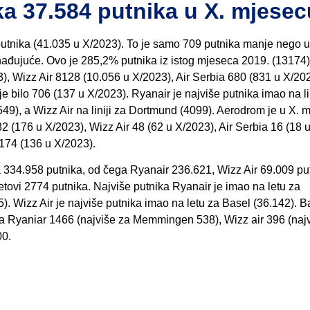
 37.584 putnika u X. mjesec
putnika (41.035 u X/2023). To je samo 709 putnika manje nego u
nađujuće. Ovo je 285,2% putnika iz istog mjeseca 2019. (13174
), Wizz Air 8128 (10.056 u X/2023), Air Serbia 680 (831 u X/202
je bilo 706 (137 u X/2023). Ryanair je najviše putnika imao na li
9), a Wizz Air na liniji za Dortmund (4099). Aerodrom je u X. 
 (176 u X/2023), Wizz Air 48 (62 u X/2023), Air Serbia 16 (18 
a 174 (136 u X/2023).
a 334.958 putnika, od čega Ryanair 236.621, Wizz Air 69.009 pu
 letovi 2774 putnika. Najviše putnika Ryanair je imao na letu za
 Wizz Air je najviše putnika imao na letu za Basel (36.142). B
a Ryaniar 1466 (najviše za Memmingen 538), Wizz air 396 (naj
00.