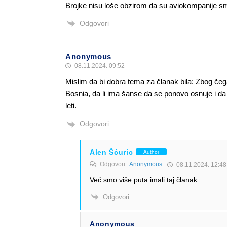
Brojke nisu loše obzirom da su aviokompanije sma
Odgovori
Anonymous
08.11.2024. 09:52
Mislim da bi dobra tema za članak bila: Zbog če
Bosnia, da li ima šanse da se ponovo osnuje i da li
leti.
Odgovori
Alen Šćuric
Author
Odgovori
Anonymous
08.11.2024. 12:48
Već smo više puta imali taj članak.
Odgovori
Anonymous