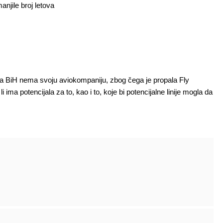
njile broj letova
ga BiH nema svoju aviokompaniju, zbog čega je propala Fly
 ima potencijala za to, kao i to, koje bi potencijalne linije mogla da