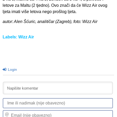
letove za Maltu (2 tjedno). Ovo znači da će Wizz Air ovog
ljeta imati više letova nego prošlog ljeta.
autor: Alen Šćuric, analitičar (Zagreb), foto: Wizz Air
Labels:
Wizz Air
Login
I
ili
n
Em
(n
(n