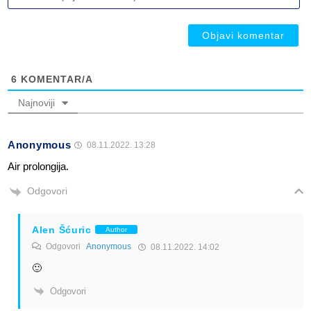
ob
ob
6
KOMENTAR/A
Najnoviji
Anonymous
08.11.2022. 13:28
Air prolongija.
Odgovori
Alen Šćuric
Author
Odgovori
Anonymous
08.11.2022. 14:02
🙂
Odgovori