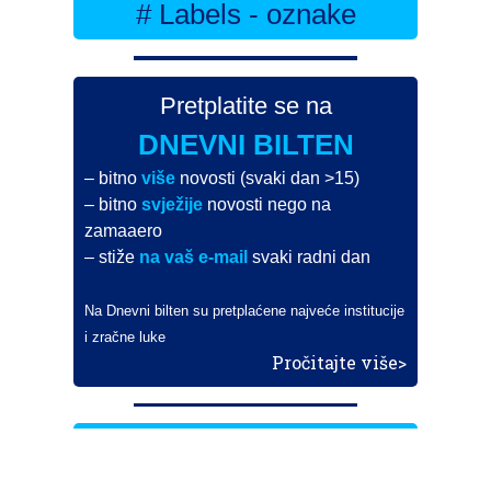
# Labels - oznake
Pretplatite se na
DNEVNI BILTEN
– bitno
više
novosti (svaki dan >15)
– bitno
svježije
novosti nego na
zamaaero
– stiže
na vaš e-mail
svaki radni dan
Na Dnevni bilten su pretplaćene najveće institucije
i zračne luke
Pročitajte više>
POŠALJITE NOVOST
Budite i vi novinar
zama
aero
!