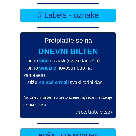
# Labels - oznake
Pretplatite se na
DNEVNI BILTEN
– bitno
više
novosti (svaki dan >15)
– bitno
svježije
novosti nego na
zamaaero
– stiže
na vaš e-mail
svaki radni dan
Na Dnevni bilten su pretplaćene najveće institucije
i zračne luke
Pročitajte više>
POŠALJITE NOVOST