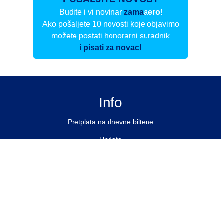
Budite i vi novinar
zama
aero
!
Ako pošaljete 10 novosti koje objavimo
možete postati honorarni suradnik
i pisati za novac!
Info
Pretplata na dnevne biltene
Update
O nama
Kontakt
Impressum
Privacy Policy