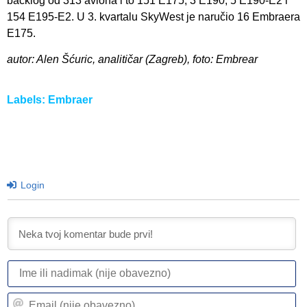
backlog od 313 aviona i to 151 E175, 3 E190, 5 E190-E2 i
154 E195-E2. U 3. kvartalu SkyWest je naručio 16 Embraera
E175.
autor: Alen Šćuric, analitičar (Zagreb), foto: Embrear
Labels:
Embraer
Login
I
ili
n
Em
(n