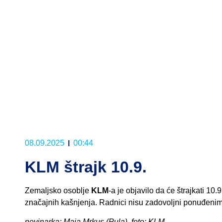
08.09.2025
00:44
KLM štrajk 10.9.
Zemaljsko osoblje
KLM
-a je objavilo da će štrajkati 10.9
značajnih kašnjenja. Radnici nisu zadovoljni ponuđenim 
novinarka: Maja Mrkus (Pula), foto: KLM