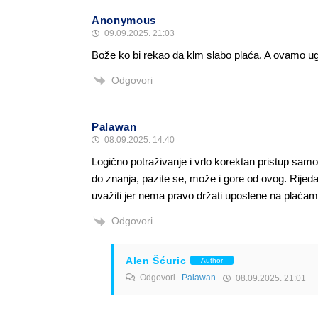
Anonymous
09.09.2025. 21:03
Bože ko bi rekao da klm slabo plaća. A ovamo u
Odgovori
Palawan
08.09.2025. 14:40
Logično potraživanje i vrlo korektan pristup samom
do znanja, pazite se, može i gore od ovog. Rije
uvažiti jer nema pravo držati uposlene na plaća
Odgovori
Alen Šćuric
Author
Odgovori
Palawan
08.09.2025. 21:01
Istina.