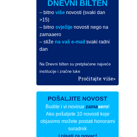
DNEVNI BILTEN
– bitno
više
novosti (svaki dan
>15)
– bitno
svježije
novosti nego na
zamaaero
– stiže
na vaš e-mail
svaki radni
dan
Na Dnevni bilten su pretplaćene najveće
institucije i zračne luke
Pročitajte više>
POŠALJITE NOVOST
Budite i vi novinar
zama
aero
!
Ako pošaljete 10 novosti koje
objavimo možete postati honorarni
suradnik
i pisati za novac!