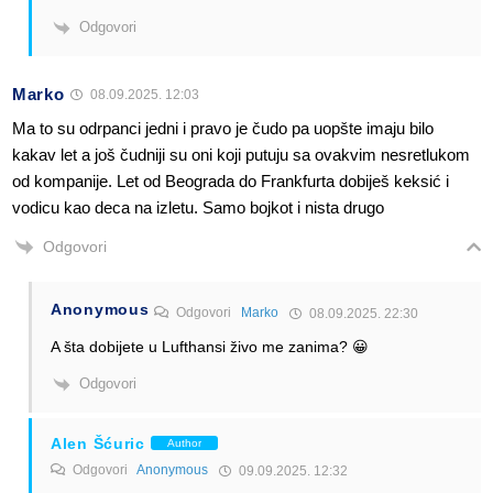
Odgovori
Marko
08.09.2025. 12:03
Ma to su odrpanci jedni i pravo je čudo pa uopšte imaju bilo
kakav let a još čudniji su oni koji putuju sa ovakvim nesretlukom
od kompanije. Let od Beograda do Frankfurta dobiješ keksić i
vodicu kao deca na izletu. Samo bojkot i nista drugo
Odgovori
Anonymous
Odgovori
Marko
08.09.2025. 22:30
A šta dobijete u Lufthansi živo me zanima? 😀
Odgovori
Alen Šćuric
Author
Odgovori
Anonymous
09.09.2025. 12:32