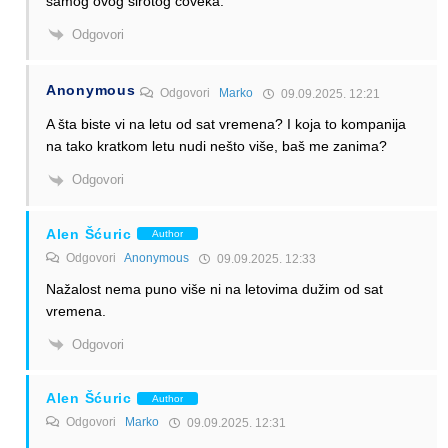
samog ovog sirotog čoveka.
Odgovori
Anonymous
Odgovori
Marko
09.09.2025. 12:21
A šta biste vi na letu od sat vremena? I koja to kompanija
na tako kratkom letu nudi nešto više, baš me zanima?
Odgovori
Alen Šćuric
Author
Odgovori
Anonymous
09.09.2025. 12:33
Nažalost nema puno više ni na letovima dužim od sat
vremena.
Odgovori
Alen Šćuric
Author
Odgovori
Marko
09.09.2025. 12:31