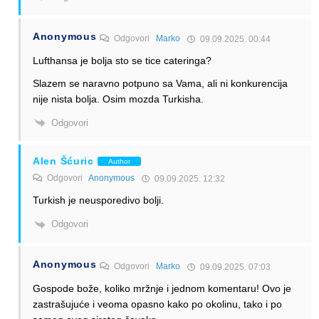
Anonymous
Odgovori
Marko
09.09.2025. 00:44
Lufthansa je bolja sto se tice cateringa?
Slazem se naravno potpuno sa Vama, ali ni konkurencija
nije nista bolja. Osim mozda Turkisha.
Odgovori
Alen Šćuric
Author
Odgovori
Anonymous
09.09.2025. 12:32
Turkish je neusporedivo bolji.
Odgovori
Anonymous
Odgovori
Marko
09.09.2025. 07:03
Gospode bože, koliko mržnje i jednom komentaru! Ovo je
zastrašujuće i veoma opasno kako po okolinu, tako i po