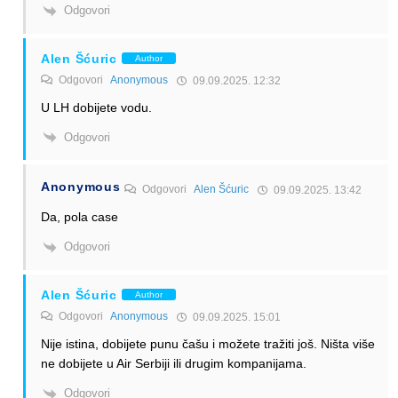
Odgovori
Alen Šćuric
Author
Odgovori
Anonymous
09.09.2025. 12:32
U LH dobijete vodu.
Odgovori
Anonymous
Odgovori
Alen Šćuric
09.09.2025. 13:42
Da, pola case
Odgovori
Alen Šćuric
Author
Odgovori
Anonymous
09.09.2025. 15:01
Nije istina, dobijete punu čašu i možete tražiti još. Ništa više
ne dobijete u Air Serbiji ili drugim kompanijama.
Odgovori