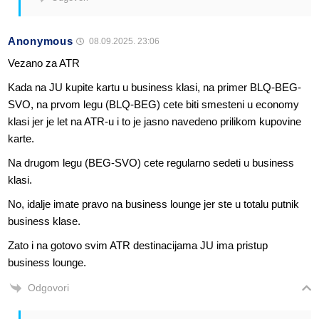
Anonymous
08.09.2025. 23:06
Vezano za ATR
Kada na JU kupite kartu u business klasi, na primer BLQ-BEG-
SVO, na prvom legu (BLQ-BEG) cete biti smesteni u economy
klasi jer je let na ATR-u i to je jasno navedeno prilikom kupovine
karte.
Na drugom legu (BEG-SVO) cete regularno sedeti u business
klasi.
No, idalje imate pravo na business lounge jer ste u totalu putnik
business klase.
Zato i na gotovo svim ATR destinacijama JU ima pristup
business lounge.
Odgovori