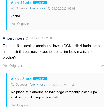
Alen Šćuric
Author
Odgovori
Anonymous
09.09.2025. 02:08
Jasno.
Odgovori
Anonymous
08.09.2025. 23:03
Zasto bi JU placala clanarinu za loze u CGN i HHN kada tamo
nema putnika business klase jer se na tim letovima ista ne
prodaje?
Odgovori
Alen Šćuric
Author
Odgovori
Anonymous
09.09.2025. 12:30
Ne plaća se članarina za lože nego kompanija plaćaju po
svakom putniku koji ložu koristi.
Odgovori