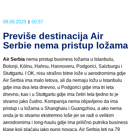
08.09.2025
00:57
Previše destinacija Air
Serbie nema pristup ložama
Air Serbia
nema pristup business ložama u Istanbulu,
Bolonji, Kölnu, Hahnu, Hannoveru, Podgorici, Salzburgu i
Stuttgartu. I OK, nisu strašno bitne lože u aerodromima gdje
Air Serbia ima malo letova, ali da nemaju ložu u Istanbulu
gdje ima dva leta dnevno, u Podgorici gdje ima tri leta
dnevno, kao i u Stuttgartu gdje ima četiri leta tjedno to je
stvarno jako čudno. Kompanija nema objavljeno da ima
pristup i u ložama u Shanghaiu i Guangzhou, a ako nema
onda je to stvarno ekstremno loše jer se radi o velikim
aerodromima i long-haulu gdje ima prilično putnika business
klase koji plaćaju jako puno novaca. Air Serbia leti na 79