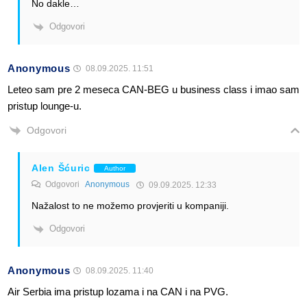
No dakle…
Odgovori
Anonymous
08.09.2025. 11:51
Leteo sam pre 2 meseca CAN-BEG u business class i imao sam
pristup lounge-u.
Odgovori
Alen Šćuric
Author
Odgovori
Anonymous
09.09.2025. 12:33
Nažalost to ne možemo provjeriti u kompaniji.
Odgovori
Anonymous
08.09.2025. 11:40
Air Serbia ima pristup lozama i na CAN i na PVG.