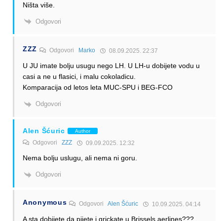
Ništa više.
Odgovori
ZZZ
Odgovori
Marko
08.09.2025. 22:37
U JU imate bolju usugu nego LH. U LH-u dobijete vodu u
casi a ne u flasici, i malu cokoladicu.
Komparacija od letos leta MUC-SPU i BEG-FCO
Odgovori
Alen Šćuric
Author
Odgovori
ZZZ
09.09.2025. 12:32
Nema bolju uslugu, ali nema ni goru.
Odgovori
Anonymous
Odgovori
Alen Šćuric
10.09.2025. 04:14
A sta dobijete da pijete i grickate u Brissels aerlines???