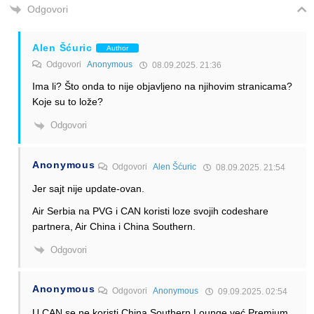
Odgovori
Alen Šćuric
Author
Odgovori
Anonymous
08.09.2025. 21:36
Ima li? Što onda to nije objavljeno na njihovim stranicama?
Koje su to lože?
Odgovori
Anonymous
Odgovori
Alen Šćuric
08.09.2025. 21:54
Jer sajt nije update-ovan.
Air Serbia na PVG i CAN koristi loze svojih codeshare
partnera, Air China i China Southern.
Odgovori
Anonymous
Odgovori
Anonymous
09.09.2025. 02:54
U CAN se ne koristi China Southern Lounge već Premium