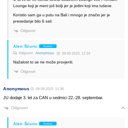
Lounge koji je meni još bolji jer je jedini koji ima tuševe.
Koristio sam ga u putu na Bali i mnogo je značio jer je
presedanje bilo 6 sati
Odgovori
Alen Šćuric
Author
Odgovori
Anonymous
09.09.2025. 12:34
Nažalost to se ne može provjeriti.
Odgovori
Anonymous
08.09.2025. 11:36
JU dodaje 3. let za CAN u sedmici 22.-28. septembar.
Odgovori
Alen Šćuric
Author