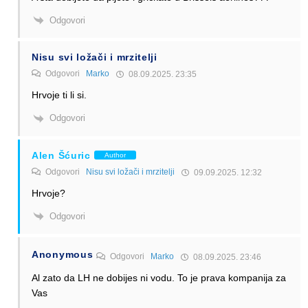
Odgovori
Nisu svi ložači i mrzitelji
Odgovori
Marko
08.09.2025. 23:35
Hrvoje ti li si.
Odgovori
Alen Šćuric
Author
Odgovori
Nisu svi ložači i mrzitelji
09.09.2025. 12:32
Hrvoje?
Odgovori
Anonymous
Odgovori
Marko
08.09.2025. 23:46
Al zato da LH ne dobijes ni vodu. To je prava kompanija za
Vas