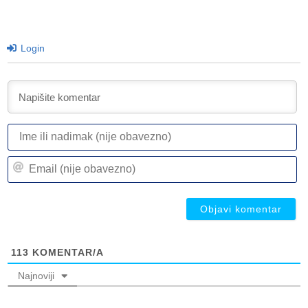
Login
I
ili
n
Em
(n
(n
ob
ob
113
KOMENTAR/A
Najnoviji