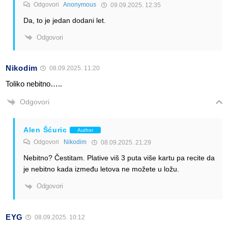
Odgovori
Anonymous
09.09.2025. 12:35
Da, to je jedan dodani let.
Odgovori
Nikodim
08.09.2025. 11:20
Toliko nebitno…..
Odgovori
Alen Šćuric
Author
Odgovori
Nikodim
08.09.2025. 21:29
Nebitno? Čestitam. Plative viš 3 puta više kartu pa recite da
je nebitno kada između letova ne možete u ložu.
Odgovori
EYG
08.09.2025. 10:12