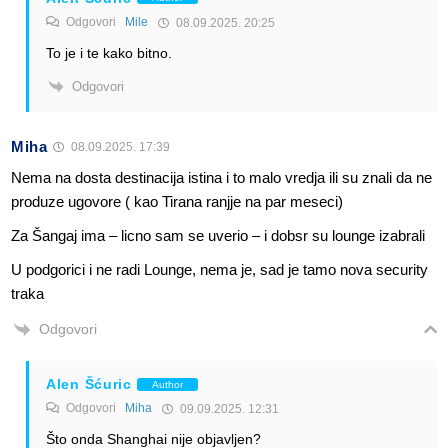
Odgovori
Mile
08.09.2025. 20:25
To je i te kako bitno.
Odgovori
Miha
08.09.2025. 17:39
Nema na dosta destinacija istina i to malo vredja ili su znali da ne
produze ugovore ( kao Tirana ranjje na par meseci)
Za Šangaj ima – licno sam se uverio – i dobsr su lounge izabrali
U podgorici i ne radi Lounge, nema je, sad je tamo nova security
traka
Odgovori
Alen Šćuric
Author
Odgovori
Miha
09.09.2025. 12:31
Što onda Shanghai nije objavljen?