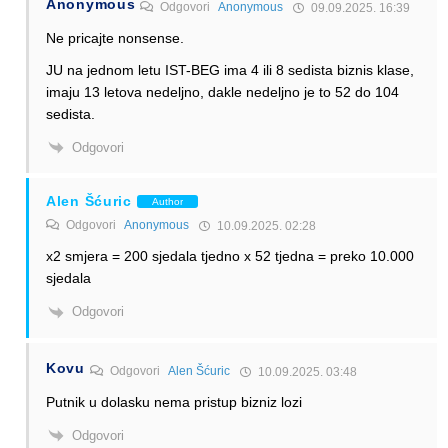
Anonymous
Odgovori
Anonymous
09.09.2025. 16:39
Ne pricajte nonsense.
JU na jednom letu IST-BEG ima 4 ili 8 sedista biznis klase,
imaju 13 letova nedeljno, dakle nedeljno je to 52 do 104
sedista.
Odgovori
Alen Šćuric
Author
Odgovori
Anonymous
10.09.2025. 02:28
x2 smjera = 200 sjedala tjedno x 52 tjedna = preko 10.000
sjedala
Odgovori
Kovu
Odgovori
Alen Šćuric
10.09.2025. 03:48
Putnik u dolasku nema pristup bizniz lozi
Odgovori