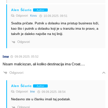
Alen Šćuric
Author
Odgovori
Kovu
10.09.2025. 09:51
Svašta pričate. Putnik u dolasku ima pristup business loži,
kao što i putnik u dolasku koji je u tranzitu ima to pravo, a
takvih je daleko najviše na toj liniji.
Odgovori
Ime
09.09.2025. 05:52
Nisam maliciozan, ali koliko destinacija ima Croat….
Odgovori
Alen Šćuric
Author
Odgovori
Ime
09.09.2025. 08:54
Nedavno ste u članku imali taj podatak.
Odgovori