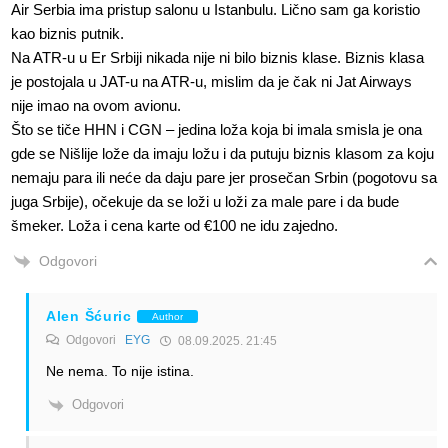
Air Serbia ima pristup salonu u Istanbulu. Lično sam ga koristio
kao biznis putnik.
Na ATR-u u Er Srbiji nikada nije ni bilo biznis klase. Biznis klasa
je postojala u JAT-u na ATR-u, mislim da je čak ni Jat Airways
nije imao na ovom avionu.
Što se tiče HHN i CGN – jedina loža koja bi imala smisla je ona
gde se Nišlije lože da imaju ložu i da putuju biznis klasom za koju
nemaju para ili neće da daju pare jer prosečan Srbin (pogotovu sa
juga Srbije), očekuje da se loži u loži za male pare i da bude
šmeker. Loža i cena karte od €100 ne idu zajedno.
Odgovori
Alen Šćuric
Author
Odgovori
EYG
08.09.2025. 21:45
Ne nema. To nije istina.
Odgovori