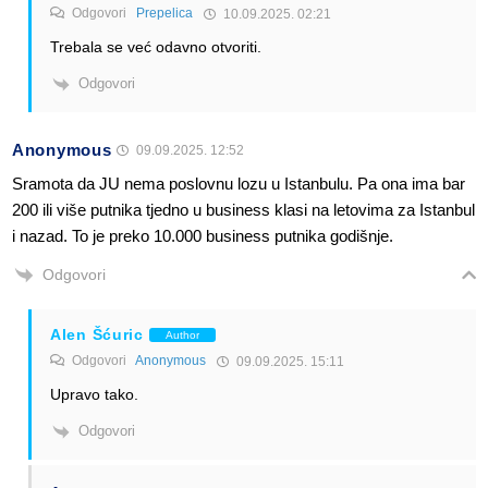
Odgovori
Prepelica
10.09.2025. 02:21
Trebala se već odavno otvoriti.
Odgovori
Anonymous
09.09.2025. 12:52
Sramota da JU nema poslovnu lozu u Istanbulu. Pa ona ima bar
200 ili više putnika tjedno u business klasi na letovima za Istanbul
i nazad. To je preko 10.000 business putnika godišnje.
Odgovori
Alen Šćuric
Author
Odgovori
Anonymous
09.09.2025. 15:11
Upravo tako.
Odgovori