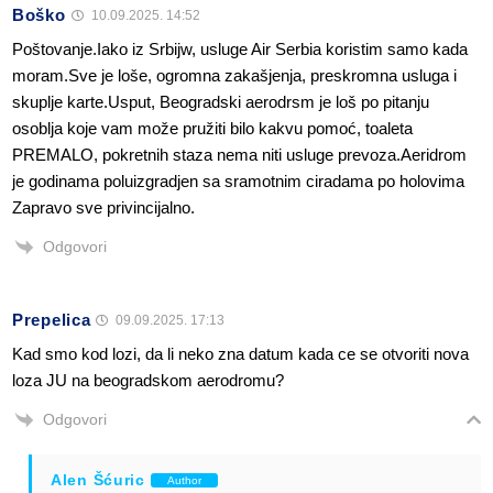
Boško
10.09.2025. 14:52
Poštovanje.Iako iz Srbijw, usluge Air Serbia koristim samo kada
moram.Sve je loše, ogromna zakašjenja, preskromna usluga i
skuplje karte.Usput, Beogradski aerodrsm je loš po pitanju
osoblja koje vam može pružiti bilo kakvu pomoć, toaleta
PREMALO, pokretnih staza nema niti usluge prevoza.Aeridrom
je godinama poluizgradjen sa sramotnim ciradama po holovima
Zapravo sve privincijalno.
Odgovori
Prepelica
09.09.2025. 17:13
Kad smo kod lozi, da li neko zna datum kada ce se otvoriti nova
loza JU na beogradskom aerodromu?
Odgovori
Alen Šćuric
Author