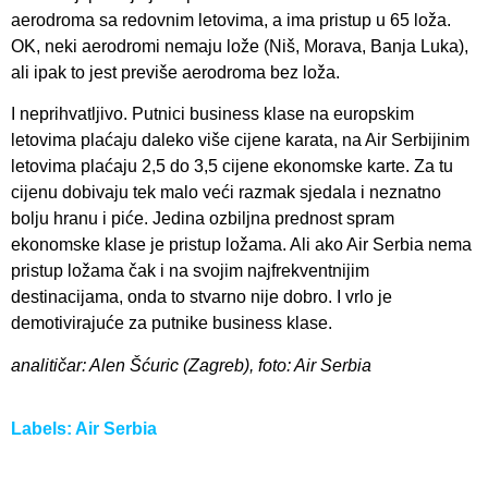
aerodroma sa redovnim letovima, a ima pristup u 65 loža.
OK, neki aerodromi nemaju lože (Niš, Morava, Banja Luka),
ali ipak to jest previše aerodroma bez loža.
I neprihvatljivo. Putnici business klase na europskim
letovima plaćaju daleko više cijene karata, na Air Serbijinim
letovima plaćaju 2,5 do 3,5 cijene ekonomske karte. Za tu
cijenu dobivaju tek malo veći razmak sjedala i neznatno
bolju hranu i piće. Jedina ozbiljna prednost spram
ekonomske klase je pristup ložama. Ali ako Air Serbia nema
pristup ložama čak i na svojim najfrekventnijim
destinacijama, onda to stvarno nije dobro. I vrlo je
demotivirajuće za putnike business klase.
analitičar: Alen Šćuric (Zagreb), foto: Air Serbia
Labels:
Air Serbia