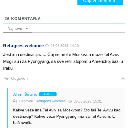
26
KOMENTAR/A
Najnoviji
Refugees welcome
08.08.2023. 14:10
Jest im i destinacija….. Čuj ne može Moskva a moze Tel Aviv.
Mogli su i za Pyongyang, sa sve refill stopom u Američkoj bazi u
Iraku
Odgovori
Alen Šćuric
Author
Odgovori
Refugees welcome
08.08.2023. 15:31
Kakve veze ima Tel Aviv sa Moskvom? Što fali Tel Avivu kao
destinaciji? Kakve veze Pyongyang ima sa Tel Avivom. E
baš svašta.