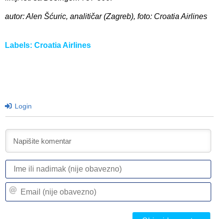
autor: Alen Šćuric, analitičar (Zagreb), foto: Croatia Airlines
Labels:
Croatia Airlines
Login
I
ili
n
Em
(n
(n
ob
ob