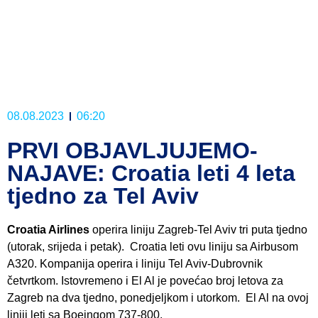
08.08.2023
06:20
PRVI OBJAVLJUJEMO-
NAJAVE: Croatia leti 4 leta
tjedno za Tel Aviv
Croatia Airlines
operira liniju Zagreb-Tel Aviv tri puta tjedno
(utorak, srijeda i petak). Croatia leti ovu liniju sa Airbusom
A320. Kompanija operira i liniju Tel Aviv-Dubrovnik
četvrtkom. Istovremeno i El Al je povećao broj letova za
Zagreb na dva tjedno, ponedjeljkom i utorkom. El Al na ovoj
liniji leti sa Boeingom 737-800.