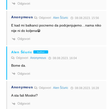
Odgovori
Anonymous
Odgovori
Alen Šćuric
08.08.2023. 15:56
E kad mi balkanci pocnemo da podcjenjujemo…nama niko
nije ni do koljena😀
Odgovori
Alen Šćuric
Author
Odgovori
Anonymous
08.08.2023. 16:04
Bome da.
Odgovori
Anonymous
Odgovori
Alen Šćuric
08.08.2023. 16:28
A sta fali Moskvi?
Odgovori