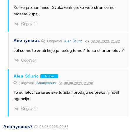
Koliko ja znam nisu. Svakako ih preko web stranice ne
možete kupiti.
Odgovori
Anonymous
Odgovori
Alen Šćuric
08.08.2023. 21:32
Jel se može znati koje je razlog tome? To su charter letovi?
Odgovori
Alen Šćuric
Author
Odgovori
Anonymous
08.08.2023. 21:38
To su letovi za izraelske turista i prodaju se preko njihovih
agencija.
Odgovori
Anonymous7
08.08.2023. 06:38