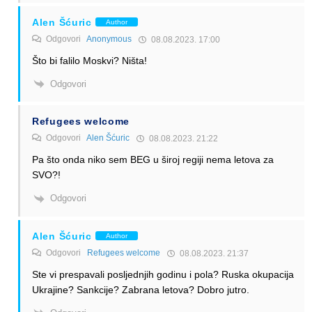
Alen Šćuric
Author
Odgovori
Anonymous
08.08.2023. 17:00
Što bi falilo Moskvi? Ništa!
Odgovori
Refugees welcome
Odgovori
Alen Šćuric
08.08.2023. 21:22
Pa što onda niko sem BEG u široj regiji nema letova za
SVO?!
Odgovori
Alen Šćuric
Author
Odgovori
Refugees welcome
08.08.2023. 21:37
Ste vi prespavali posljednjih godinu i pola? Ruska okupacija
Ukrajine? Sankcije? Zabrana letova? Dobro jutro.