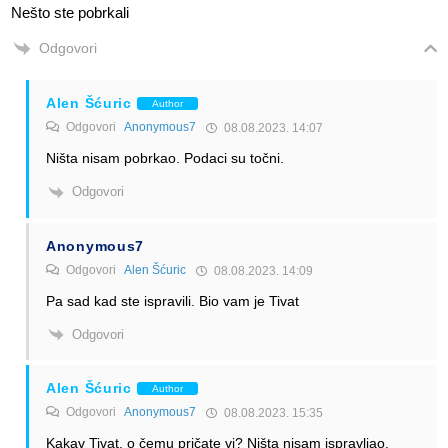
Nešto ste pobrkali
Odgovori
Alen Šćuric
Author
Odgovori
Anonymous7
08.08.2023. 14:07
Ništa nisam pobrkao. Podaci su točni.
Odgovori
Anonymous7
Odgovori
Alen Šćuric
08.08.2023. 14:09
Pa sad kad ste ispravili. Bio vam je Tivat
Odgovori
Alen Šćuric
Author
Odgovori
Anonymous7
08.08.2023. 15:35
Kakav Tivat, o čemu pričate vi? Ništa nisam ispravljao.