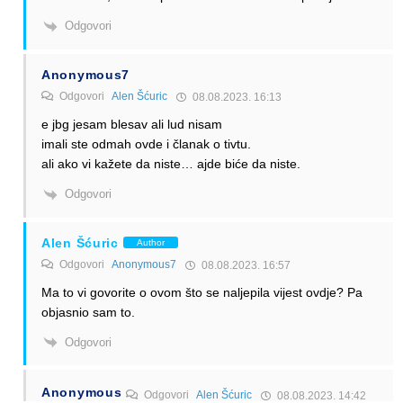
Odgovori
Anonymous7
Odgovori
Alen Šćuric
08.08.2023. 16:13
e jbg jesam blesav ali lud nisam
imali ste odmah ovde i članak o tivtu.
ali ako vi kažete da niste… ajde biće da niste.
Odgovori
Alen Šćuric
Author
Odgovori
Anonymous7
08.08.2023. 16:57
Ma to vi govorite o ovom što se naljepila vijest ovdje? Pa
objasnio sam to.
Odgovori
Anonymous
Odgovori
Alen Šćuric
08.08.2023. 14:42