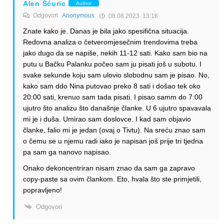
Alen Šćuric
Author
Odgovori
Anonymous
08.08.2023. 13:16
Znate kako je. Danas je bila jako spesifična situacija.
Redovna analiza o četveromjesečnim trendovima treba
jako dugo da se napiše, nekih 11-12 sati. Kako sam bio na
putu u Bačku Palanku počeo sam ju pisati još u subotu. I
svake sekunde koju sam ulovio slobodnu sam je pisao. No,
kako sam ddo Nina putovao preko 8 sati i došao tek oko
20:00 sati, krenuo sam tada pisati. I pisao samm do 7:00
ujutro što analizu što današnje članke. U 6 ujutro spavavala
mi je i duša. Umirao sam doslovce. I kad sam objavio
članke, falio mi je jedan (ovaj o Tivtu). Na sreću znao sam
o čemu se u njemu radi iako je napisan još prije tri tjedna
pa sam ga nanovo napisao.
Onako dekoncentriran nisam znao da sam ga zapravo
copy-paste sa ovim člankom. Eto, hvala što ste primjetili,
popravljeno!
Odgovori