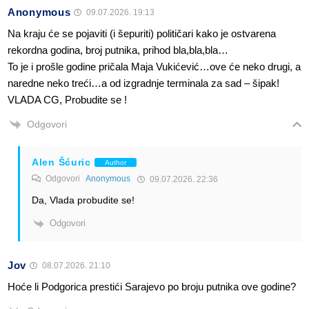
Anonymous
09.07.2026. 19:13
Na kraju će se pojaviti (i šepuriti) političari kako je ostvarena
rekordna godina, broj putnika, prihod bla,bla,bla…
To je i prošle godine pričala Maja Vukićević…ove će neko drugi, a
naredne neko treći…a od izgradnje terminala za sad – šipak!
VLADA CG, Probudite se !
Odgovori
Alen Šćuric
Author
Odgovori
Anonymous
09.07.2026. 22:36
Da, Vlada probudite se!
Odgovori
Jov
08.07.2026. 21:10
Hoće li Podgorica prestići Sarajevo po broju putnika ove godine?