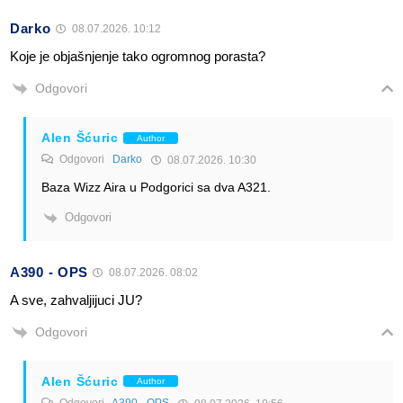
Darko
08.07.2026. 10:12
Koje je objašnjenje tako ogromnog porasta?
Odgovori
Alen Šćuric
Author
Odgovori
Darko
08.07.2026. 10:30
Baza Wizz Aira u Podgorici sa dva A321.
Odgovori
A390 - OPS
08.07.2026. 08:02
A sve, zahvaljijuci JU?
Odgovori
Alen Šćuric
Author
Odgovori
A390 - OPS