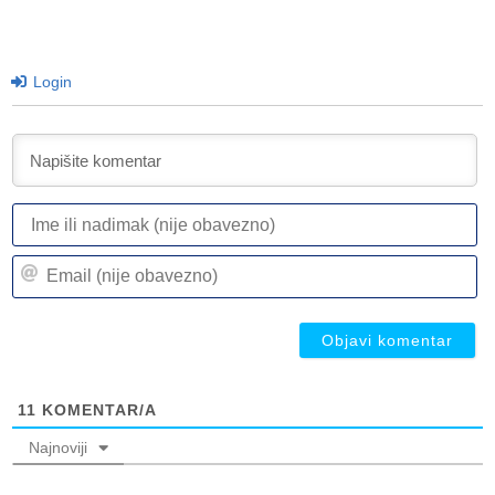
Login
I
ili
n
Em
(n
(n
ob
ob
11
KOMENTAR/A
Najnoviji