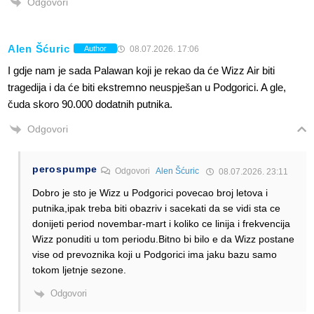
Odgovori
Alen Šćuric
08.07.2026. 17:06
Author
I gdje nam je sada Palawan koji je rekao da će Wizz Air biti
tragedija i da će biti ekstremno neuspješan u Podgorici. A gle,
čuda skoro 90.000 dodatnih putnika.
Odgovori
perospumpe
Odgovori
Alen Šćuric
08.07.2026. 23:11
Dobro je sto je Wizz u Podgorici povecao broj letova i
putnika,ipak treba biti obazriv i sacekati da se vidi sta ce
donijeti period novembar-mart i koliko ce linija i frekvencija
Wizz ponuditi u tom periodu.Bitno bi bilo e da Wizz postane
vise od prevoznika koji u Podgorici ima jaku bazu samo
tokom ljetnje sezone.
Odgovori