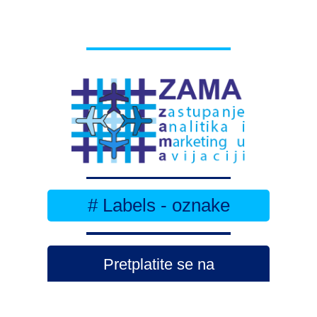
# Labels - oznake
Pretplatite se na
DNEVNI BILTEN
– bitno
više
novosti (svaki dan >15)