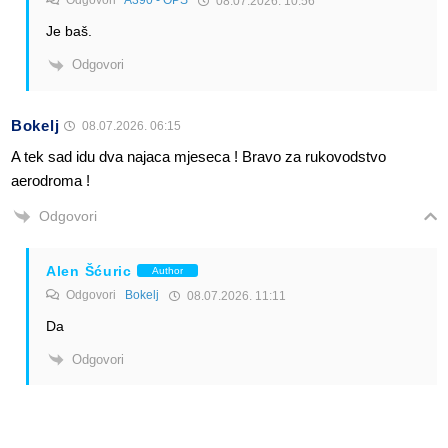
08.07.2026. 10:56
Je baš.
Odgovori
Bokelj
08.07.2026. 06:15
A tek sad idu dva najaca mjeseca ! Bravo za rukovodstvo
aerodroma !
Odgovori
Alen Šćuric
Author
Odgovori
Bokelj
08.07.2026. 11:11
Da
Odgovori