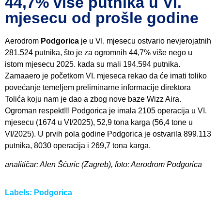
44,7% više putnika u VI.
mjesecu od prošle godine
Aerodrom
Podgorica
je u VI. mjesecu ostvario nevjerojatnih
281.524 putnika, što je za ogromnih 44,7% više nego u
istom mjesecu 2025. kada su mali 194.594 putnika.
Zamaaero je početkom VI. mjeseca rekao da će imati toliko
povećanje temeljem preliminarne informacije direktora
Tolića koju nam je dao a zbog nove baze Wizz Aira.
Ogroman respekt!!! Podgorica je imala 2105 operacija u VI.
mjesecu (1674 u VI/2025), 52,9 tona karga (56,4 tone u
VI/2025). U prvih pola godine Podgorica je ostvarila 899.113
putnika, 8030 operacija i 269,7 tona karga.
analitičar: Alen Šćuric (Zagreb), foto: Aerodrom Podgorica
Labels:
Podgorica