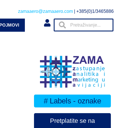
zamaaero@zamaaero.com
| +385(0)1/3465886
 POJMOVI
# Labels - oznake
Pretplatite se na