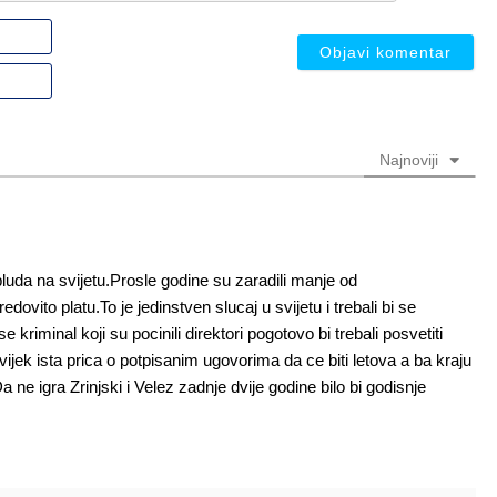
Ime
ili
nadimak
Email
(nije
(nije
obavezno)
obavezno)
Najnoviji
luda na svijetu.Prosle godine su zaradili manje od
ovito platu.To je jedinstven slucaj u svijetu i trebali bi se
se kriminal koji su pocinili direktori pogotovo bi trebali posvetiti
ek ista prica o potpisanim ugovorima da ce biti letova a ba kraju
ne igra Zrinjski i Velez zadnje dvije godine bilo bi godisnje