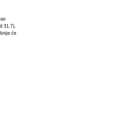
bao
d 31.7),
inije će