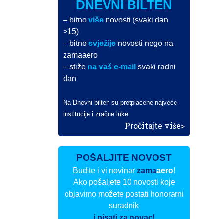
DNEVNI BILTEN
– bitno
više
novosti (svaki dan
>15)
– bitno
svježije
novosti nego na
zamaaero
– stiže
na vaš e-mail
svaki radni
dan
Na Dnevni bilten su pretplaćene najveće
institucije i zračne luke
Pročitajte više>
POŠALJITE NOVOST
Budite i vi novinar
zama
aero
!
Ako pošaljete 10 novosti koje
objavimo možete postati honorarni
suradnik
i pisati za novac!