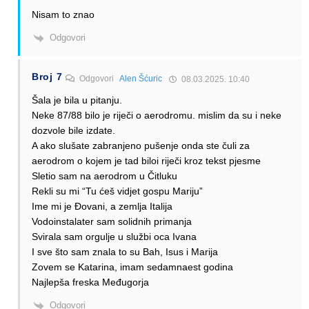
Nisam to znao
Odgovori
Broj 7
Odgovori
Alen Šćuric
08.03.2025. 10:40
Šala je bila u pitanju.
Neke 87/88 bilo je riječi o aerodromu. mislim da su i neke
dozvole bile izdate.
A ako slušate zabranjeno pušenje onda ste čuli za
aerodrom o kojem je tad biloi riječi kroz tekst pjesme
Sletio sam na aerodrom u Čitluku
Rekli su mi “Tu ćeš vidjet gospu Mariju”
Ime mi je Đovani, a zemlja Italija
Vodoinstalater sam solidnih primanja
Svirala sam orgulje u službi oca Ivana
I sve što sam znala to su Bah, Isus i Marija
Zovem se Katarina, imam sedamnaest godina
Najlepša freska Međugorja
Odgovori