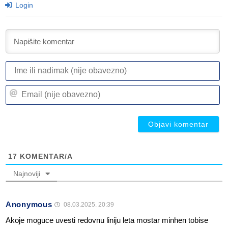
Login
I
ili
n
Em
(n
(n
ob
ob
17
KOMENTAR/A
Najnoviji
Anonymous
08.03.2025. 20:39
Akoje moguce uvesti redovnu liniju leta mostar minhen tobise