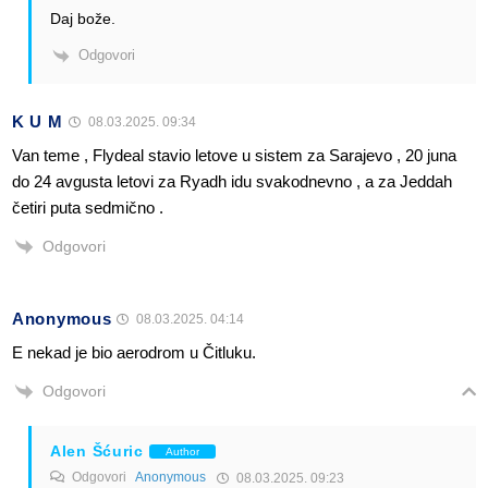
Daj bože.
Odgovori
K U M
08.03.2025. 09:34
Van teme , Flydeal stavio letove u sistem za Sarajevo , 20 juna
do 24 avgusta letovi za Ryadh idu svakodnevno , a za Jeddah
četiri puta sedmično .
Odgovori
Anonymous
08.03.2025. 04:14
E nekad je bio aerodrom u Čitluku.
Odgovori
Alen Šćuric
Author
Odgovori
Anonymous
08.03.2025. 09:23