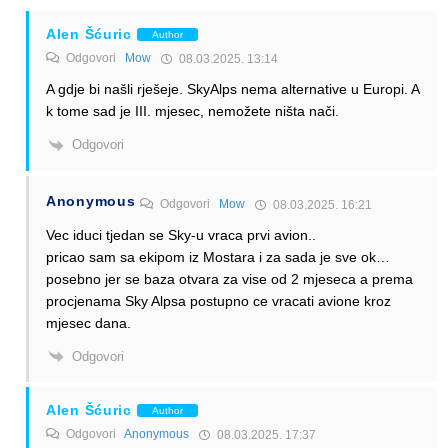
Alen Šćuric
Author
Odgovori
Mow
08.03.2025. 13:14
A gdje bi našli rješeje. SkyAlps nema alternative u Europi. A
k tome sad je III. mjesec, nemožete ništa nači.
Odgovori
Anonymous
Odgovori
Mow
08.03.2025. 16:21
Vec iduci tjedan se Sky-u vraca prvi avion..
pricao sam sa ekipom iz Mostara i za sada je sve ok…
posebno jer se baza otvara za vise od 2 mjeseca a prema
procjenama Sky Alpsa postupno ce vracati avione kroz
mjesec dana.
Odgovori
Alen Šćuric
Author
Odgovori
Anonymous
08.03.2025. 17:37