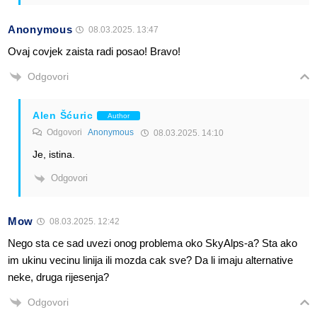
Anonymous
08.03.2025. 13:47
Ovaj covjek zaista radi posao! Bravo!
Odgovori
Alen Šćuric
Author
Odgovori
Anonymous
08.03.2025. 14:10
Je, istina.
Odgovori
Mow
08.03.2025. 12:42
Nego sta ce sad uvezi onog problema oko SkyAlps-a? Sta ako
im ukinu vecinu linija ili mozda cak sve? Da li imaju alternative
neke, druga rijesenja?
Odgovori