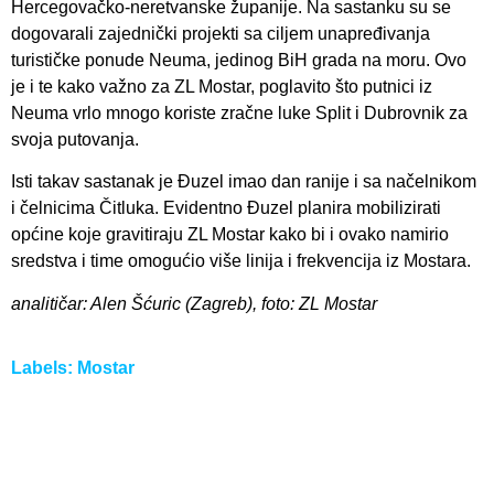
Hercegovačko-neretvanske županije. Na sastanku su se
dogovarali zajednički projekti sa ciljem unapređivanja
turističke ponude Neuma, jedinog BiH grada na moru. Ovo
je i te kako važno za ZL Mostar, poglavito što putnici iz
Neuma vrlo mnogo koriste zračne luke Split i Dubrovnik za
svoja putovanja.
Isti takav sastanak je Đuzel imao dan ranije i sa načelnikom
i čelnicima Čitluka. Evidentno Đuzel planira mobilizirati
općine koje gravitiraju ZL Mostar kako bi i ovako namirio
sredstva i time omogućio više linija i frekvencija iz Mostara.
analitičar: Alen Šćuric (Zagreb), foto: ZL Mostar
Labels:
Mostar