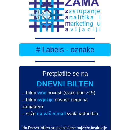
# Labels - oznake
Pretplatite se na
DNEVNI BILTEN
– bitno
više
novosti (svaki dan >15)
– bitno
svježije
novosti nego na
zamaaero
– stiže
na vaš e-mail
svaki radni dan
Na Dnevni bilten su pretplaćene najveće institucije