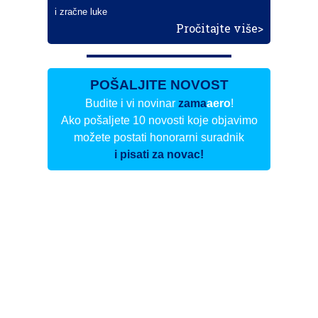
i zračne luke
Pročitajte više>
POŠALJITE NOVOST
Budite i vi novinar
zama
aero
!
Ako pošaljete 10 novosti koje objavimo
možete postati honorarni suradnik
i pisati za novac!
Info
Pretplata na dnevne biltene
Update
O nama