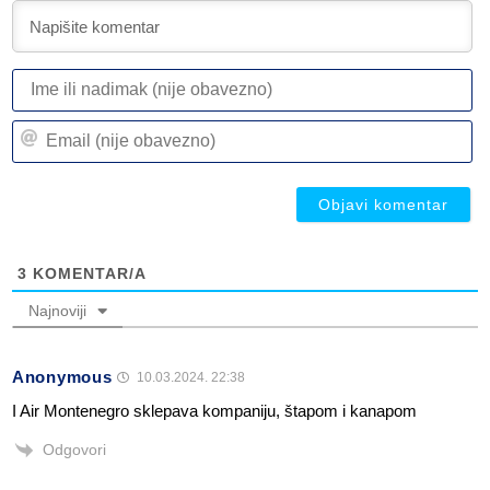
I
ili
n
Em
(n
(n
ob
ob
3
KOMENTAR/A
Najnoviji
Anonymous
10.03.2024. 22:38
I Air Montenegro sklepava kompaniju, štapom i kanapom
Odgovori