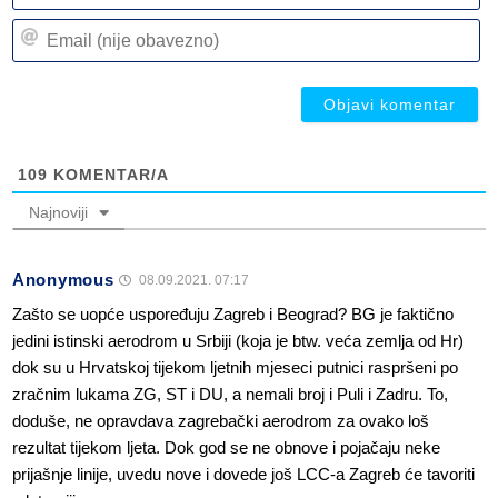
n
Em
(n
(n
ob
ob
109
KOMENTAR/A
Najnoviji
Anonymous
08.09.2021. 07:17
Zašto se uopće uspoređuju Zagreb i Beograd? BG je faktično
jedini istinski aerodrom u Srbiji (koja je btw. veća zemlja od Hr)
dok su u Hrvatskoj tijekom ljetnih mjeseci putnici raspršeni po
zračnim lukama ZG, ST i DU, a nemali broj i Puli i Zadru. To,
doduše, ne opravdava zagrebački aerodrom za ovako loš
rezultat tijekom ljeta. Dok god se ne obnove i pojačaju neke
prijašnje linije, uvedu nove i dovede još LCC-a Zagreb će tavoriti