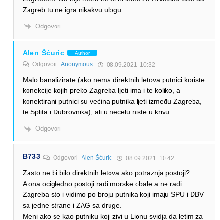
Zagreb tu ne igra nikakvu ulogu.
Odgovori
Alen Šćuric
Author
Odgovori
Anonymous
08.09.2021. 10:32
Malo banalizirate (ako nema direktnih letova putnici koriste
konekcije kojih preko Zagreba ljeti ima i te koliko, a
konektirani putnici su većina putnika ljeti između Zagreba,
te Splita i Dubrovnika), ali u nečelu niste u krivu.
Odgovori
B733
Odgovori
Alen Šćuric
08.09.2021. 10:42
Zasto ne bi bilo direktnih letova ako potraznja postoji?
A ona ocigledno postoji radi morske obale a ne radi
Zagreba sto i vidimo po broju putnika koji imaju SPU i DBV
sa jedne strane i ZAG sa druge.
Meni ako se kao putniku koji zivi u Lionu svidja da letim za