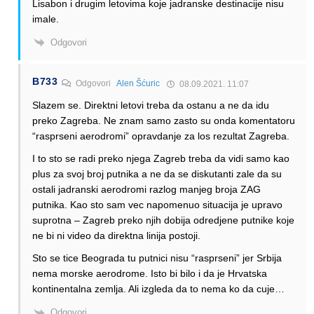
Lisabon i drugim letovima koje jadranske destinacije nisu
imale.
Odgovori
B733
Odgovori
Alen Šćuric
08.09.2021. 11:07
Slazem se. Direktni letovi treba da ostanu a ne da idu
preko Zagreba. Ne znam samo zasto su onda komentatoru
“rasprseni aerodromi” opravdanje za los rezultat Zagreba.
I to sto se radi preko njega Zagreb treba da vidi samo kao
plus za svoj broj putnika a ne da se diskutanti zale da su
ostali jadranski aerodromi razlog manjeg broja ZAG
putnika. Kao sto sam vec napomenuo situacija je upravo
suprotna – Zagreb preko njih dobija odredjene putnike koje
ne bi ni video da direktna linija postoji.
Sto se tice Beograda tu putnici nisu “rasprseni” jer Srbija
nema morske aerodrome. Isto bi bilo i da je Hrvatska
kontinentalna zemlja. Ali izgleda da to nema ko da cuje…
Odgovori