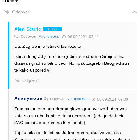
u letargiji.
Odgovori
Alen Šćuric
Author
Odgovori
Anonymous
08.09.2021. 08:44
Da, Zagreb ima istinski loš rezultat.
Istina Beograd je de facto jedini aerodrom u Srbiji, istina
država i grad su bitno veći. No, ipak Zagreb i Beograd su i
te kako usporedivi.
Odgovori
Anonymous
Odgovori
Anonymous
08.09.2021. 09:39
Zato sto su oba aerodroma glavni gradovi svojih drzava i
zato sto su oba kontinentalni aerodromi (gde je de facto
ZAG jedini aerodrom na kontinentu).
Taj putnik sto ide leti na Jadran nema nikakve veze sa
Zagrebom. Da nije mora ne bi ni leteo za Hrvatsku tako da