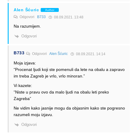
Alen Šćuric
Author
Odgovori
B733
08.09.2021. 13:48
Na razumijem.
Odgovori
B733
Odgovori
Alen Šćuric
08.09.2021. 14:14
Moja izjava:
“Procenat ljudi koji ste pomenuli da lete na obalu a zapravo
im treba Zagreb je vrlo, vrlo minoran.”
Vi kazete:
“Niste u pravu ovo da malo ljudi na obalu leti preko
Zagreba”
Ne vidim kako jasnije mogu da objasnim kako ste pogresno
razumeli moju izjavu.
Odgovori