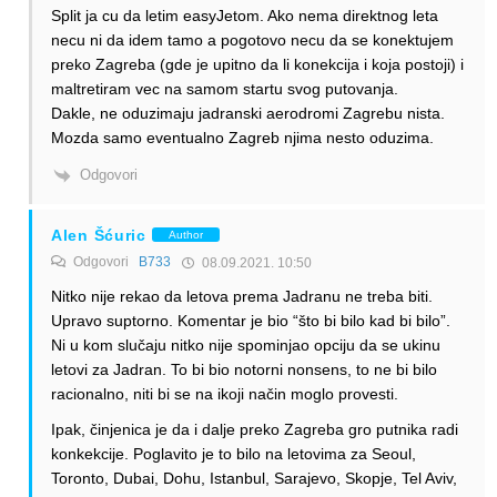
Split ja cu da letim easyJetom. Ako nema direktnog leta
necu ni da idem tamo a pogotovo necu da se konektujem
preko Zagreba (gde je upitno da li konekcija i koja postoji) i
maltretiram vec na samom startu svog putovanja.
Dakle, ne oduzimaju jadranski aerodromi Zagrebu nista.
Mozda samo eventualno Zagreb njima nesto oduzima.
Odgovori
Alen Šćuric
Author
Odgovori
B733
08.09.2021. 10:50
Nitko nije rekao da letova prema Jadranu ne treba biti.
Upravo suptorno. Komentar je bio “što bi bilo kad bi bilo”.
Ni u kom slučaju nitko nije spominjao opciju da se ukinu
letovi za Jadran. To bi bio notorni nonsens, to ne bi bilo
racionalno, niti bi se na ikoji način moglo provesti.
Ipak, činjenica je da i dalje preko Zagreba gro putnika radi
konkekcije. Poglavito je to bilo na letovima za Seoul,
Toronto, Dubai, Dohu, Istanbul, Sarajevo, Skopje, Tel Aviv,