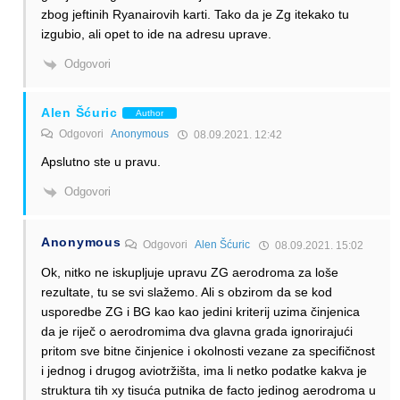
zbog jeftinih Ryanairovih karti. Tako da je Zg itekako tu
izgubio, ali opet to ide na adresu uprave.
Odgovori
Alen Šćuric
Author
Odgovori
Anonymous
08.09.2021. 12:42
Apslutno ste u pravu.
Odgovori
Anonymous
Odgovori
Alen Šćuric
08.09.2021. 15:02
Ok, nitko ne iskupljuje upravu ZG aerodroma za loše
rezultate, tu se svi slažemo. Ali s obzirom da se kod
usporedbe ZG i BG kao kao jedini kriterij uzima činjenica
da je riječ o aerodromima dva glavna grada ignorirajući
pritom sve bitne činjenice i okolnosti vezane za specifičnost
i jednog i drugog aviotržišta, ima li netko podatke kakva je
struktura tih xy tisuća putnika de facto jedinog aerodroma u