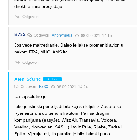
direktne linije presjedaju.
Odgovori
B733
Odgovori
Anonymous
08.09.2021. 14:15
Jos vece maltretiranje. Daleo je lakse promeniti avion u
nekom FRA, MUC, AMS itd.
Odgovori
Alen Šćuric
Author
Odgovori
B733
08.09.2021. 14:24
Da, apsolutno je.
Iako je istinski puno ljudi bilo koji su letjeli iz Zadara sa
Ryanairom, a do tamo išli autom. Pa i sa drugim
kompanijama (easyJet, Wizz Air, Transavia, Volotea,
Vueling, Norwegian, SAS…) i to iz Pule, Rijeke, Zadra i
Splita. Vjerujte mi, tih putnika je bilo istinski puno.