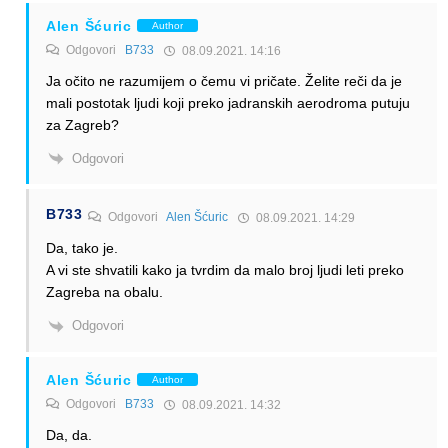
Alen Šćuric
Author
Odgovori
B733
08.09.2021. 14:16
Ja očito ne razumijem o čemu vi pričate. Želite reči da je
mali postotak ljudi koji preko jadranskih aerodroma putuju
za Zagreb?
Odgovori
B733
Odgovori
Alen Šćuric
08.09.2021. 14:29
Da, tako je.
A vi ste shvatili kako ja tvrdim da malo broj ljudi leti preko
Zagreba na obalu.
Odgovori
Alen Šćuric
Author
Odgovori
B733
08.09.2021. 14:32
Da, da.