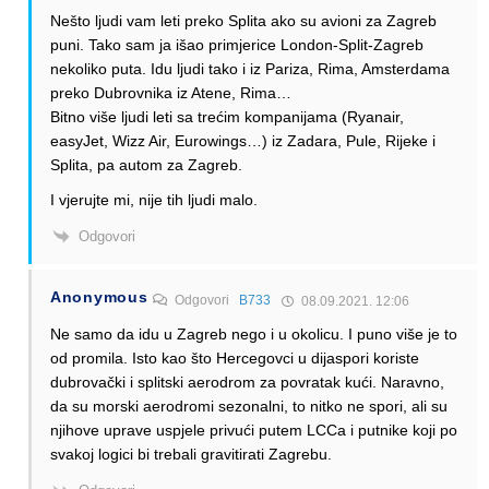
Nešto ljudi vam leti preko Splita ako su avioni za Zagreb
puni. Tako sam ja išao primjerice London-Split-Zagreb
nekoliko puta. Idu ljudi tako i iz Pariza, Rima, Amsterdama
preko Dubrovnika iz Atene, Rima…
Bitno više ljudi leti sa trećim kompanijama (Ryanair,
easyJet, Wizz Air, Eurowings…) iz Zadara, Pule, Rijeke i
Splita, pa autom za Zagreb.
I vjerujte mi, nije tih ljudi malo.
Odgovori
Anonymous
Odgovori
B733
08.09.2021. 12:06
Ne samo da idu u Zagreb nego i u okolicu. I puno više je to
od promila. Isto kao što Hercegovci u dijaspori koriste
dubrovački i splitski aerodrom za povratak kući. Naravno,
da su morski aerodromi sezonalni, to nitko ne spori, ali su
njihove uprave uspjele privući putem LCCa i putnike koji po
svakoj logici bi trebali gravitirati Zagrebu.