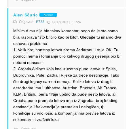
Alen Šćuric
Author
Odgovori
B733
08.09.2021. 11:24
Mislim d mu nije bio takav komentar, nego da je sto samo
bila rasprava “što bi bilo kad bi bilo”. Gledajte tu imamo dva
osnovna problema:
1. Velik broj nonstop letova prema Jadaranu i to je OK. Tu
pomoći nema i forsiranje bilo kakvog drugog rješenja bio bi
notorni nonsesn.
2. Croatia Airlines koja ima izuzetno puno letova iz Splita,
Dubrovnika, Pule, Zadra i Rijeke za treće destinacije. Tako
što drugi legacy carrieri nemaju. Koliko letova iz drugih
aerodroma ima Lufthansa, Austrian, Brussels, Air France,
KLM, British, Iberia? Nije upitno da bude nešto letova, ali
Croatia puno premalo letova ima iz Zagreba, broj feeding
destinacija i frekvencija je premalen i nelogičan, tj.
konekcije su vrlo loše, a kompanija ima previše letova iz
sekundarnih zračnih luka.