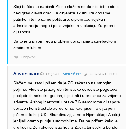
Stoji to što ste napisali. Ali ne slažem se da nije bitno što je
neki grad glavni grad. Ta činjenica akumulira dodatne
putnike, i to ne samo političare, diplomate, vojsku i
administraciju, nego i poslovnjake, a u slučaju Zagreba i
dijasporu.
Da to je u prvom redu problem upravljanja zagrebačkom
zračnom lukom.
Odgovori
Anonymous
Odgovori
Alen Šćuric
08.09.2021. 12:01
Slažem se, zato i pišem da je ZG zakazao na mnogim
poljima. Plus što je Zagreb i turističko odredište pogotovo
posljednjih nekoliko godina, i ljeti, ali i u prosincu za vrijeme
adventa. A zbog inertnosti uprave ZG aerodroma dijaspora
upravo i koristi ostale aerodrome. Kad pišem o dijaspori
pišem o Irskoj, UK i Skandinaviji, a ne o Njemačkoj i Austriji
jer ljudi otamo putuju automobilima. Da ne pričam kako je
gro ljudi iz Zg i okolice išao ljeti iz Zadra turistički u London