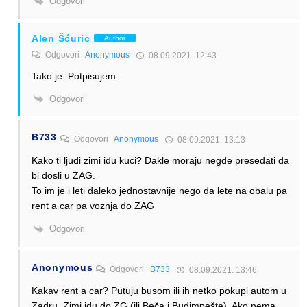
Odgovori
Alen Šćuric
Author
Odgovori
Anonymous
08.09.2021. 12:43
Tako je. Potpisujem.
Odgovori
B733
Odgovori
Anonymous
08.09.2021. 13:13
Kako ti ljudi zimi idu kuci? Dakle moraju negde presedati da
bi dosli u ZAG.
To im je i leti daleko jednostavnije nego da lete na obalu pa
rent a car pa voznja do ZAG
Odgovori
Anonymous
Odgovori
B733
08.09.2021. 13:46
Kakav rent a car? Putuju busom ili ih netko pokupi autom u
Zadru. Zimi idu do ZG (ili Beča i Budimpešte). Ako nema