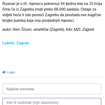
Ryanair je u IX. mjesecu pokrenuo 44 tjedna leta na 15 linija
čime će iz Zagreba imati preko 66.000 sjedala. Ostaje za
vidjeti hoće li isto pomoći Zagrebu da prevlada ove tragične
brojke putnika koje ima posljednjih mjeseci.
autor: Alen Šćuric, analitičar (Zagreb), foto: MZL Zagreb
Labels:
Zagreb
Login
I
ili