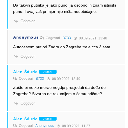
Da takvih putnika je jako puno, ja osobno ih znam istinski
puno. I ovaj vaš primjer nije ništa neuobičajno.
Odgovori
Anonymous
Odgovori
B733
08.09.2021. 13:48
Autocestom put od Zadra do Zagreba traje cca 3 sata.
Odgovori
Alen Šćuric
Author
Odgovori
B733
08.09.2021. 13:49
Zašto bi netko morao negdje presjedati da dođe do
Zagreba? Stvarno ne razumijem o čemu pričate?
Odgovori
Alen Šćuric
Author
Odgovori
Anonymous
08.09.2021. 11:27