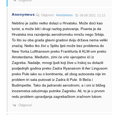
Odgovori
Anonymous
Odgovori
Anonymous
08.09.2021. 11:12
Nebitno je zašto netko dolazi u Hrvatsku. Može doći kao
turist, a može biti i drugi razlog putovanja. Poanta je da
Hrvatska ima razvijeniju aerodromsku mrežu nego Srbija.
To što su oba grada glavni gradovi dviju država nema veliki
značaj. Netko tko živi u Splitu ljeti može bez problema do
New Yorka Lufthansom preko Frankfurta ili KLM-om preko
Amsterdama. Međutim, zimi će vrlo vjerojatno ići iz
Zagreba. Nadalje, mnogi ljudi koji žive u Irskoj su dolazili
posljednjih godina preko Zadra Ryanairom ili Aer Lingusom
preko Pule iako su s kontinenta, ali zbog autocesta nije im
problem tri sata putovati iz Zadra ili Pule. Ili Beča i
Budimpešte. Tako da jadranski aerodromi, a i oni iz bližeg
inozemstva oduzimaju putnike Zagrebu. Ali, to je u prvom
redu problem upravljanja zagrebačkom zračnom lukom.
Odgovori