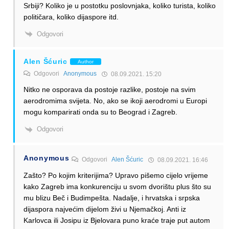
Srbiji? Koliko je u postotku poslovnjaka, koliko turista, koliko
političara, koliko dijaspore itd.
Odgovori
Alen Šćuric
Author
Odgovori
Anonymous
08.09.2021. 15:20
Nitko ne osporava da postoje razlike, postoje na svim
aerodromima svijeta. No, ako se ikoji aerodromi u Europi
mogu komparirati onda su to Beograd i Zagreb.
Odgovori
Anonymous
Odgovori
Alen Šćuric
08.09.2021. 16:46
Zašto? Po kojim kriterijima? Upravo pišemo cijelo vrijeme
kako Zagreb ima konkurenciju u svom dvorištu plus što su
mu blizu Beč i Budimpešta. Nadalje, i hrvatska i srpska
dijaspora najvećim dijelom živi u Njemačkoj. Anti iz
Karlovca ili Josipu iz Bjelovara puno kraće traje put autom