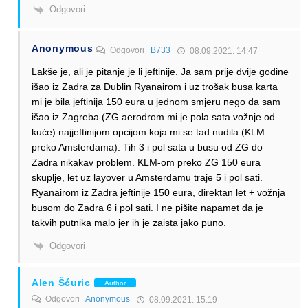
Odgovori
Anonymous
Odgovori
B733
08.09.2021. 14:47
Lakše je, ali je pitanje je li jeftinije. Ja sam prije dvije godine
išao iz Zadra za Dublin Ryanairom i uz trošak busa karta
mi je bila jeftinija 150 eura u jednom smjeru nego da sam
išao iz Zagreba (ZG aerodrom mi je pola sata vožnje od
kuće) najjeftinijom opcijom koja mi se tad nudila (KLM
preko Amsterdama). Tih 3 i pol sata u busu od ZG do
Zadra nikakav problem. KLM-om preko ZG 150 eura
skuplje, let uz layover u Amsterdamu traje 5 i pol sati.
Ryanairom iz Zadra jeftinije 150 eura, direktan let + vožnja
busom do Zadra 6 i pol sati. I ne pišite napamet da je
takvih putnika malo jer ih je zaista jako puno.
Odgovori
Alen Šćuric
Author
Odgovori
Anonymous
08.09.2021. 15:19