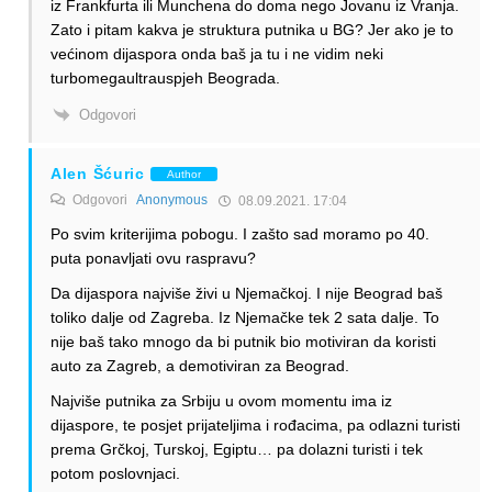
iz Frankfurta ili Munchena do doma nego Jovanu iz Vranja.
Zato i pitam kakva je struktura putnika u BG? Jer ako je to
većinom dijaspora onda baš ja tu i ne vidim neki
turbomegaultrauspjeh Beograda.
Odgovori
Alen Šćuric
Author
Odgovori
Anonymous
08.09.2021. 17:04
Po svim kriterijima pobogu. I zašto sad moramo po 40.
puta ponavljati ovu raspravu?
Da dijaspora najviše živi u Njemačkoj. I nije Beograd baš
toliko dalje od Zagreba. Iz Njemačke tek 2 sata dalje. To
nije baš tako mnogo da bi putnik bio motiviran da koristi
auto za Zagreb, a demotiviran za Beograd.
Najviše putnika za Srbiju u ovom momentu ima iz
dijaspore, te posjet prijateljima i rođacima, pa odlazni turisti
prema Grčkoj, Turskoj, Egiptu… pa dolazni turisti i tek
potom poslovnjaci.