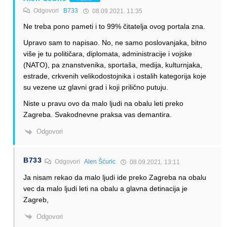
Odgovori
B733
08.09.2021. 11:35
Ne treba pono pameti i to 99% čitatelja ovog portala zna.
Upravo sam to napisao. No, ne samo poslovanjaka, bitno
više je tu političara, diplomata, administracije i vojske
(NATO), pa znanstvenika, sportaša, medija, kulturnjaka,
estrade, crkvenih velikodostojnika i ostalih kategorija koje
su vezene uz glavni grad i koji prilično putuju.
Niste u pravu ovo da malo ljudi na obalu leti preko
Zagreba. Svakodnevne praksa vas demantira.
Odgovori
B733
Odgovori
Alen Šćuric
08.09.2021. 13:11
Ja nisam rekao da malo ljudi ide preko Zagreba na obalu
vec da malo ljudi leti na obalu a glavna detinacija je
Zagreb,
Odgovori