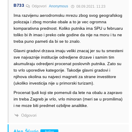
B733
Odgovori
Anonymous
08.09.2021. 11:23
Ima razvijenu aerodromsku mrezu zbog svog geografskog
polozaja i zbog morske obale a to je vec ogromna
komparativna prednost. Koliko putnika ima SPU u februaru
toliko bi ih imao i preko cele godine da nije na moru i tu ne
treba puno pameti da bi se to znalo.
Glavni gradovi drzava imaju veliki znacaj jer su tu smesteni
sve najvaznije institucije odredjene drzave i samim tim
akumuliraju odredjeni procenat poslovnih putnika. Zato su
to vrlo uporedive kategorije. Takodje glavni gradovi i
njihova okolina su najveci magneti za strane investitore
(ukoliko investicija nije u primorski turizam).
Procenat ljudi koji ste pomenuli da lete na obalu a zapravo
im treba Zagreb je vrlo, vrlo minoran (meri se u promilima)
i ne moze biti predmet ozbiljne analitike.
Odgovori
Alen Šćuric
Author