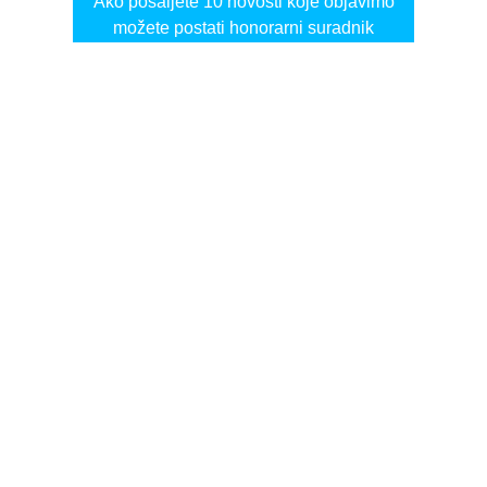
Ako pošaljete 10 novosti koje objavimo
možete postati honorarni suradnik
i pisati za novac!
Info
Pretplata na dnevne biltene
Update
O nama
Kontakt
Impressum
Privacy Policy