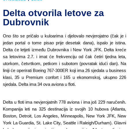
Delta otvorila letove za
Dubrovnik
Ono što se pričalo u kuloarima i djelovalo nevjerojatno (čak je i
jedan portal o tome pisao prije desetak dana), ispalo je istina.
Delta će letjeti između Dubrovnika i New York JFK. Delta kreće
sa letovima 2.7. i imat će frekvenciju od čak četiri tjedna leta,
utorkom, četvrtkom, petkom i subotom (povratak idući dan). Na
liniji će operirati Boeing 767-300ER koji ima 26 sjedala u business
klasi, 35 u Premium confort i 165 u ekonomskoj, ukupno 226
sjedala. Delta ima 34 ova aviona u floti.
Delta u floti ima nevjerojatnih 778 aviona i ima još 229 naručenih.
Kompanija leti na 325 destinacija iz svojih 10 hubova (Atlanta,
Boston, Detroit, Los Angeles, Minneapolis, New York JFK, New
York La Guardia, St. Lake City, Seattle i Raleigh/Durham). Glavni