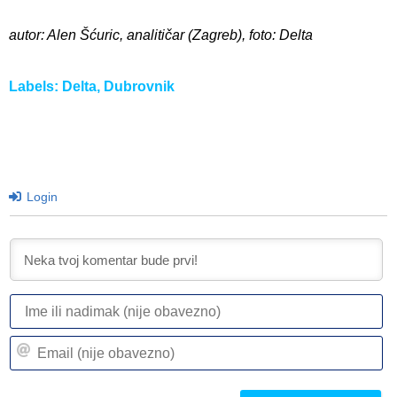
autor: Alen Šćuric, analitičar (Zagreb), foto: Delta
Labels:
Delta
,
Dubrovnik
Login
I
ili
n
Em
(n
(n
ob
ob