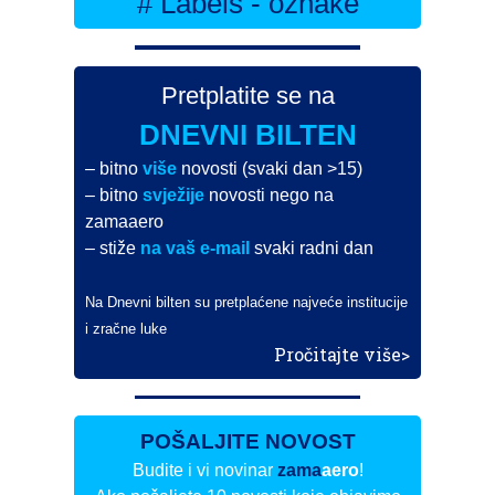
# Labels - oznake
Pretplatite se na
DNEVNI BILTEN
– bitno
više
novosti (svaki dan >15)
– bitno
svježije
novosti nego na
zamaaero
– stiže
na vaš e-mail
svaki radni dan
Na Dnevni bilten su pretplaćene najveće institucije
i zračne luke
Pročitajte više>
POŠALJITE NOVOST
Budite i vi novinar
zama
aero
!