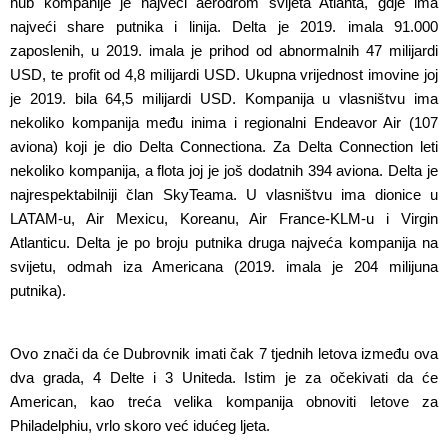
hub kompanije je najveći aerodrom svijeta Atlanta, gdje ima
najveći share putnika i linija. Delta je 2019. imala 91.000
zaposlenih, u 2019. imala je prihod od abnormalnih 47 milijardi
USD, te profit od 4,8 milijardi USD. Ukupna vrijednost imovine joj
je 2019. bila 64,5 milijardi USD. Kompanija u vlasništvu ima
nekoliko kompanija među inima i regionalni Endeavor Air (107
aviona) koji je dio Delta Connectiona. Za Delta Connection leti
nekoliko kompanija, a flota joj je još dodatnih 394 aviona. Delta je
najrespektabilniji član SkyTeama. U vlasništvu ima dionice u
LATAM-u, Air Mexicu, Koreanu, Air France-KLM-u i Virgin
Atlanticu. Delta je po broju putnika druga najveća kompanija na
svijetu, odmah iza Americana (2019. imala je 204 milijuna
putnika).
Ovo znači da će Dubrovnik imati čak 7 tjednih letova između ova
dva grada, 4 Delte i 3 Uniteda. Istim je za očekivati da će
American, kao treća velika kompanija obnoviti letove za
Philadelphiu, vrlo skoro već idućeg ljeta.