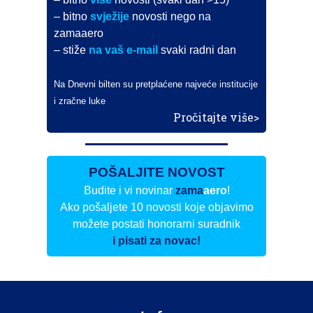
– bitno
svježije
novosti nego na
zamaaero
– stiže
na vaš e-mail
svaki radni dan
Na Dnevni bilten su pretplaćene najveće institucije
i zračne luke
Pročitajte više>
POŠALJITE NOVOST
Budite i vi novinar
zama
aero
!
Ako pošaljete 10 novosti koje objavimo
možete postati honorarni suradnik
i pisati za novac!