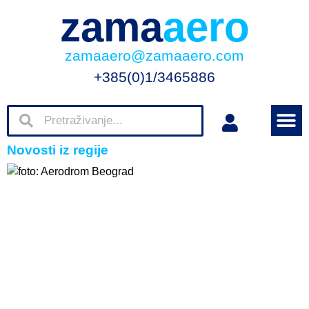
zama
aero
zamaaero@zamaaero.com
+385(0)1/3465886
Novosti iz regije