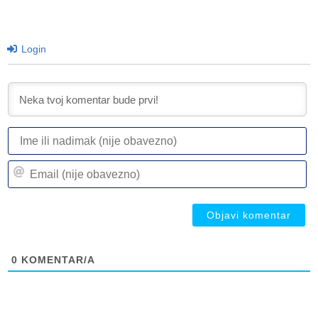
Login
I
ili
n
Em
(n
(n
ob
ob
0
KOMENTAR/A