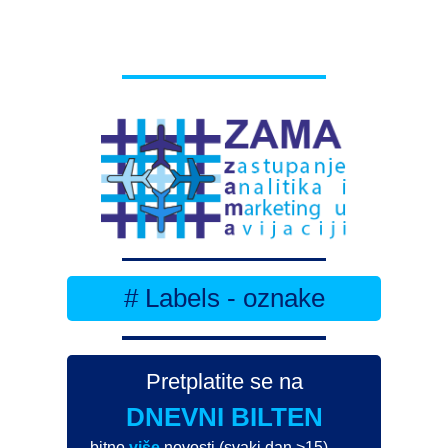
# Labels - oznake
Pretplatite se na
DNEVNI BILTEN
– bitno
više
novosti (svaki dan >15)