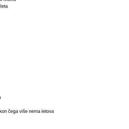
leta
u
nakon čega više nema letova