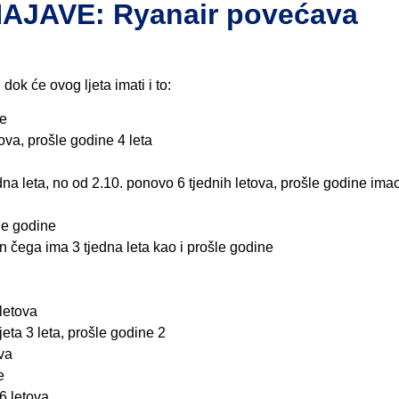
AJAVE: Ryanair povećava
dok će ovog ljeta imati i to:
ne
ova, prošle godine 4 leta
dna leta, no od 2.10. ponovo 6 tjednih letova, prošle godine imao
šle godine
 čega ima 3 tjedna leta kao i prošle godine
letova
jeta 3 leta, prošle godine 2
va
e
6 letova