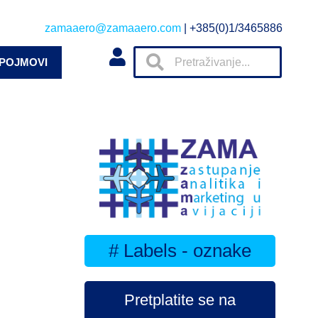
zamaaero@zamaaero.com
| +385(0)1/3465886
 POJMOVI
# Labels - oznake
Pretplatite se na