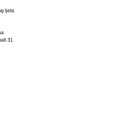
g ljeta
na
ati 31