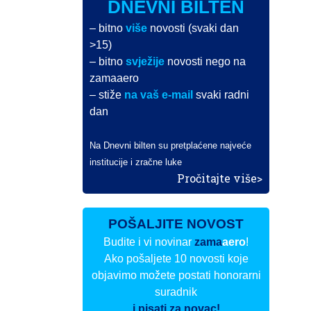
DNEVNI BILTEN
– bitno
više
novosti (svaki dan
>15)
– bitno
svježije
novosti nego na
zamaaero
– stiže
na vaš e-mail
svaki radni
dan
Na Dnevni bilten su pretplaćene najveće
institucije i zračne luke
Pročitajte više>
POŠALJITE NOVOST
Budite i vi novinar
zama
aero
!
Ako pošaljete 10 novosti koje
objavimo možete postati honorarni
suradnik
i pisati za novac!