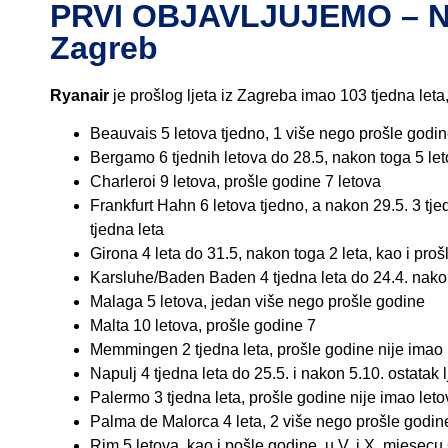
PRVI OBJAVLJUJEMO – N
Zagreb
Ryanair
je prošlog ljeta iz Zagreba imao 103 tjedna leta, 
Beauvais 5 letova tjedno, 1 više nego prošle godi
Bergamo 6 tjednih letova do 28.5, nakon toga 5 let
Charleroi 9 letova, prošle godine 7 letova
Frankfurt Hahn 6 letova tjedno, a nakon 29.5. 3 tje
tjedna leta
Girona 4 leta do 31.5, nakon toga 2 leta, kao i pro
Karsluhe/Baden Baden 4 tjedna leta do 24.4. nakon
Malaga 5 letova, jedan više nego prošle godine
Malta 10 letova, prošle godine 7
Memmingen 2 tjedna leta, prošle godine nije imao 
Napulj 4 tjedna leta do 25.5. i nakon 5.10. ostatak l
Palermo 3 tjedna leta, prošle godine nije imao leto
Palma de Malorca 4 leta, 2 više nego prošle godin
Rim 5 letova, kao i pošle godine, u V. i X. mjesecu 