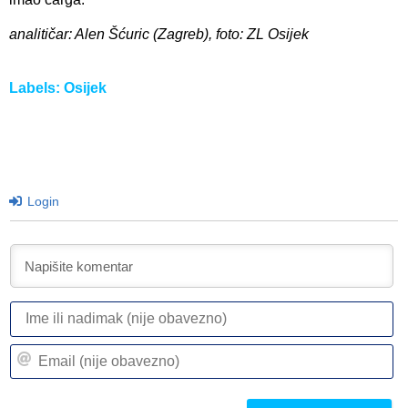
analitičar: Alen Šćuric (Zagreb), foto: ZL Osijek
Labels:
Osijek
Login
I
ili
n
Em
(n
(n
ob
ob