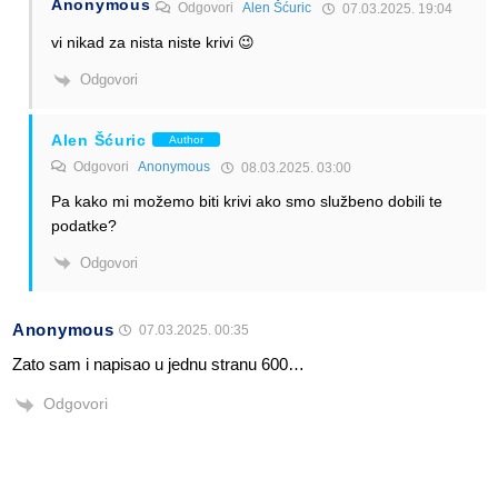
Anonymous
Odgovori
Alen Šćuric
07.03.2025. 19:04
vi nikad za nista niste krivi 😉
Odgovori
Alen Šćuric
Author
Odgovori
Anonymous
08.03.2025. 03:00
Pa kako mi možemo biti krivi ako smo službeno dobili te
podatke?
Odgovori
Anonymous
07.03.2025. 00:35
Zato sam i napisao u jednu stranu 600…
Odgovori