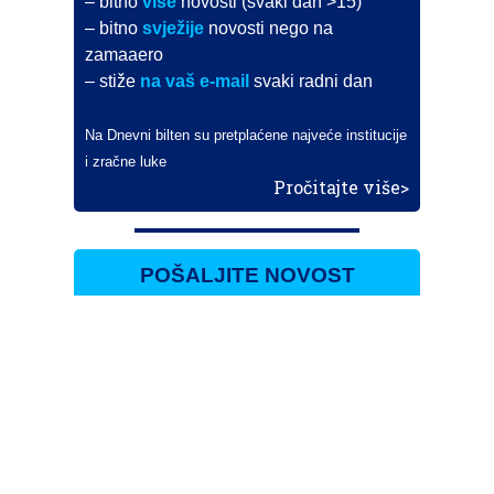
– bitno
više
novosti (svaki dan >15)
– bitno
svježije
novosti nego na
zamaaero
– stiže
na vaš e-mail
svaki radni dan
Na Dnevni bilten su pretplaćene najveće institucije
i zračne luke
Pročitajte više>
POŠALJITE NOVOST
Budite i vi novinar
zama
aero
!
Ako pošaljete 10 novosti koje objavimo
možete postati honorarni suradnik
i pisati za novac!