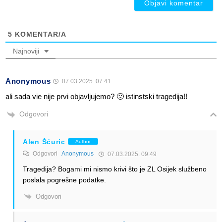
5
KOMENTAR/A
Najnoviji
Anonymous
07.03.2025. 07:41
ali sada vie nije prvi objavljujemo? 🙁 istinstski tragedija!!
Odgovori
Alen Šćuric
Author
Odgovori
Anonymous
07.03.2025. 09:49
Tragedija? Bogami mi nismo krivi što je ZL Osijek službeno
poslala pogrešne podatke.
Odgovori